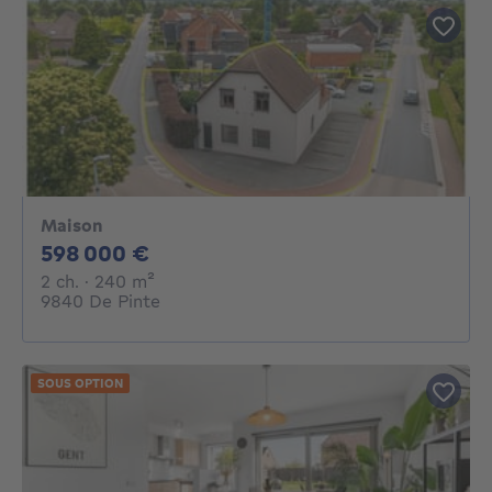
Maison
598000€
598 000 €
2 chambres
mètres carrés
2 ch.
· 240
m²
9840 De Pinte
SOUS OPTION