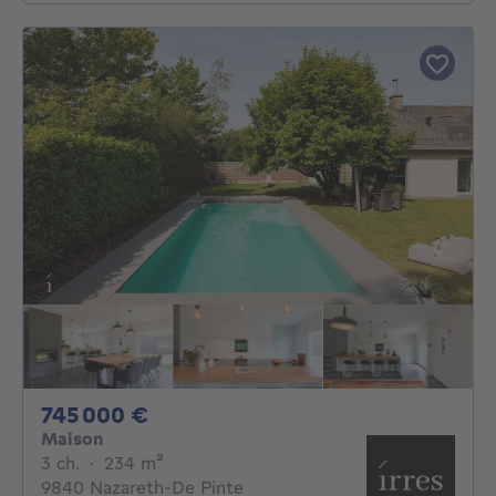
745000€
745 000 €
Maison
3 chambres
mètres carrés
3 ch.
·
234
m²
9840 Nazareth-De Pinte