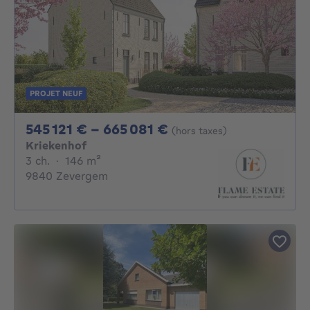
PROJET NEUF
De 545121€ À 66508
545 121 € - 665 081 €
(hors taxes)
Kriekenhof
3 chambres
mètres carrés
3 ch.
·
146
m²
9840 Zevergem