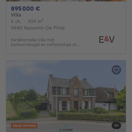
895000€
895 000 €
Villa
5 chambres
mètres carrés
5 ch.
·
309
m²
9840 Nazareth-De Pinte
Karaktervolle villa met
kantoorvleugel en zelfstandige st...
SOUS OPTION