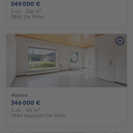
549000€
549 000 €
3 chambres
mètres carrés
3 ch.
· 236
m²
9840 De Pinte
Maison
346000€
346 000 €
3 chambres
mètres carrés
3 ch.
· 131
m²
9840 Nazareth-De Pinte