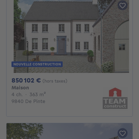
NOUVELLE CONSTRUCTION
850102€
850 102 €
(hors taxes)
Maison
4 chambres
mètres carrés
4 ch.
·
363
m²
9840 De Pinte