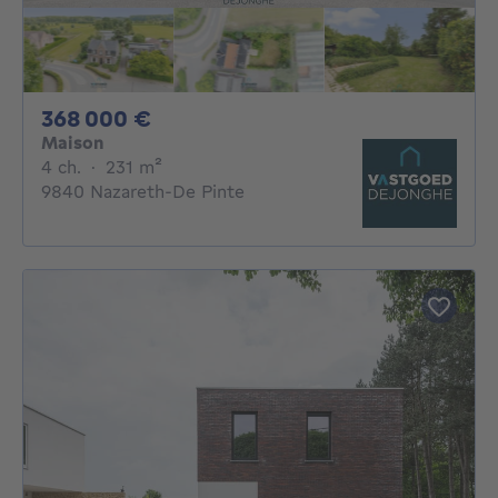
368000€
368 000 €
Maison
4 chambres
mètres carrés
4 ch.
·
231
m²
9840 Nazareth-De Pinte