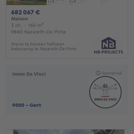
682067€
682 067 €
Maison
3 chambres
mètres carrés
3 ch.
·
160
m²
9840 Nazareth-De Pinte
Nieuw te bouwen halfopen
bebouwing te Nazareth-De Pinte
Sponsorisé
Immo Da Vinci
9000
-
Gent