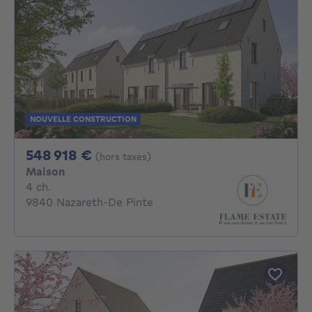
NOUVELLE CONSTRUCTION
548918€
548 918 €
(hors taxes)
Maison
4 chambres
4 ch.
9840 Nazareth-De Pinte