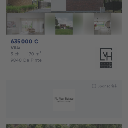
635000€
635 000 €
Villa
3 chambres
mètres carrés
3 ch.
·
170
m²
9840 De Pinte
Sponsorisé