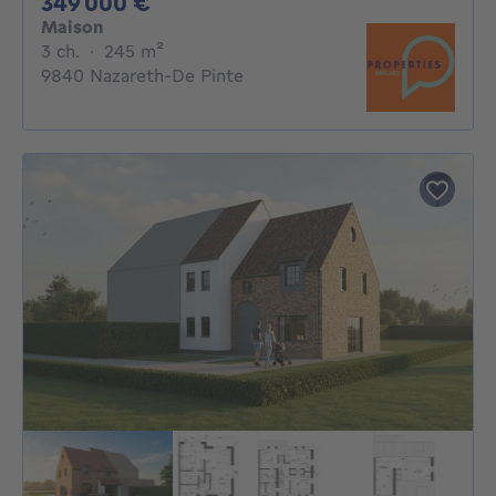
349000€
349 000 €
Maison
3 chambres
mètres carrés
3 ch.
·
245
m²
9840 Nazareth-De Pinte