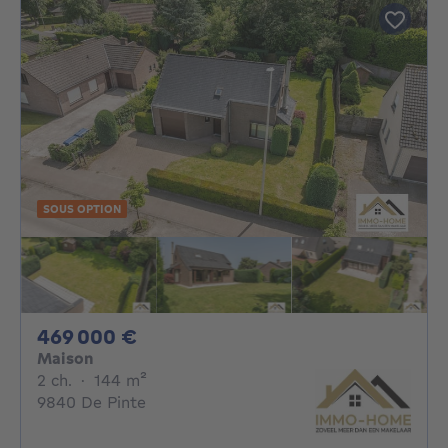
SOUS OPTION
469000€
469 000 €
Maison
2 chambres
mètres carrés
2 ch.
·
144
m²
9840 De Pinte