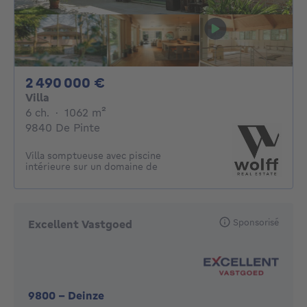
2490000€
2 490 000 €
Villa
6 chambres
mètres carrés
6 ch.
·
1062
m²
9840 De Pinte
Villa somptueuse avec piscine
intérieure sur un domaine de
Sponsorisé
Excellent Vastgoed
9800
-
Deinze