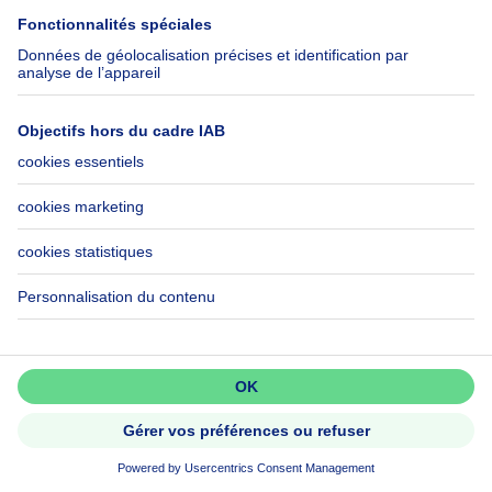
Maison à vendre France
Maison à vendre Espagne
Maison à vendre Italie
Maison à vendre Luxembourg
Maison à vendre Pays-bas
À propos
Outils
Immoweb
Estimer mon bien
Presse
Crédit hypothécaire avec
Belfius
Emplois
Assurances
Groupe Axel Springer
Check-list déménagement
SeLoger.com
Ne passez pas à côté!
Immowelt.de
Créez une alerte pour découvrir
les nouvelles annonces en premier.
Aide
Suivez-nous
FAQ
Immoweb Blog
Activer l'alerte
Fraude
Facebook