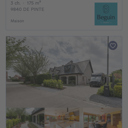
3 chambres
mètres carrés
3 ch.
·
175
m²
9840 DE PINTE
Maison