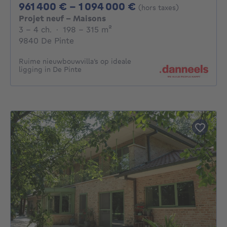
De 961400€ À 10
961 400 € - 1 094 000 €
(hors taxes)
Projet neuf - Maisons
3 - 4 Chambres
mètres carrés
3 - 4 ch.
·
198 - 315
m²
9840 De Pinte
Ruime nieuwbouwvilla’s op ideale
ligging in De Pinte