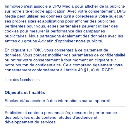
Accueil
Belgique
Flandre Orientale (province)
Gand (arrondissement)
Acheter votre maison et appartement à De pinte
Trouvez d'autres propriétés
Maison et appartement à vendre Limbourg
Maison et appartement à vendre Zevergem
Immeuble à appartements à vendre
Maison Bel-étage à vendre
Bien exceptionnel à vendre
Ferme à vendre
Bungalow à vendre
Chalet à vendre
Château à vendre
Maison de campagne à vendre
Immeuble mixte à vendre
Autres biens à vendre
Manoir à vendre
Loft à vendre
Duplex à vendre
Kot à vendre
Penthouse à vendre
Studio à vendre
Rez-de-Chaussée à vendre
Appartement de service à vendre
Maison et appartement à vendre pas cher à De Pinte
Nos maisons hors de la Belgique