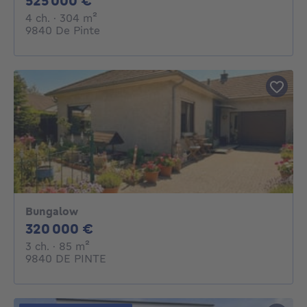
525 000 €
4 chambres
mètres carrés
4 ch.
· 304
m²
9840 De Pinte
Bungalow
320000€
320 000 €
3 chambres
mètres carrés
3 ch.
· 85
m²
9840 DE PINTE