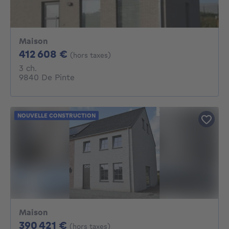
Maison
412608€
412 608 €
(hors taxes)
3 chambres
3 ch.
9840 De Pinte
NOUVELLE CONSTRUCTION
Maison
390421€
390 421 €
(hors taxes)