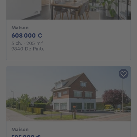
Maison
608000€
608 000 €
3 chambres
mètres carrés
3 ch.
· 205
m²
9840 De Pinte
Maison
525000€