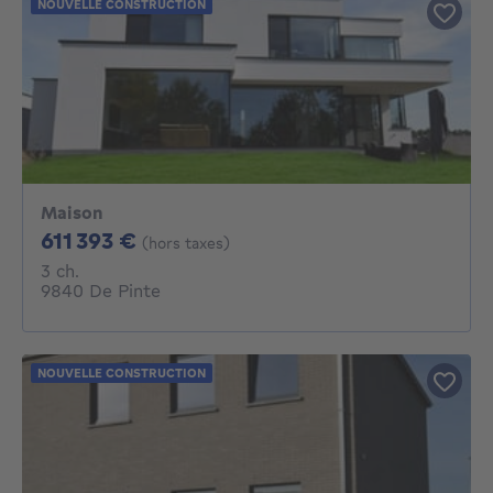
NOUVELLE CONSTRUCTION
Maison
611393€
611 393 €
(hors taxes)
3 chambres
3 ch.
9840 De Pinte
NOUVELLE CONSTRUCTION