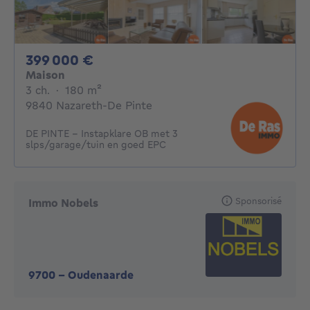
399000€
399 000 €
Maison
3 chambres
mètres carrés
3 ch.
·
180
m²
9840 Nazareth-De Pinte
DE PINTE - Instapklare OB met 3
slps/garage/tuin en goed EPC
Sponsorisé
Immo Nobels
9700
-
Oudenaarde