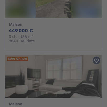
Maison
449000€
449 000 €
3 chambres
mètres carrés
3 ch.
· 188
m²
9840 De Pinte
SOUS OPTION
Maison