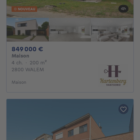
NOUVEAU
849000€
849 000 €
Maison
4 chambres
mètres carrés
4 ch.
·
200
m²
2800 WALEM
Maison