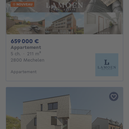
NOUVEAU
659000€
659 000 €
Appartement
5 chambres
mètres carrés
5 ch.
·
211
m²
2800 Mechelen
Appartement