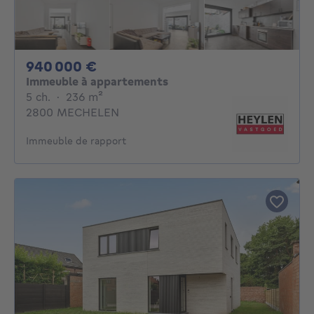
940000€
940 000 €
Immeuble à appartements
5 chambres
mètres carrés
5 ch.
·
236
m²
2800 MECHELEN
Immeuble de rapport