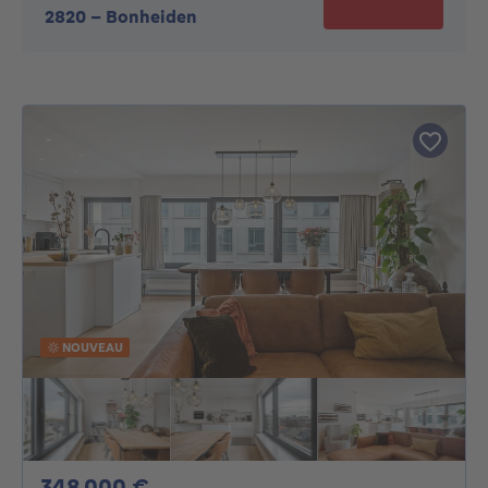
2820
-
Bonheiden
NOUVEAU
348000€
348 000 €