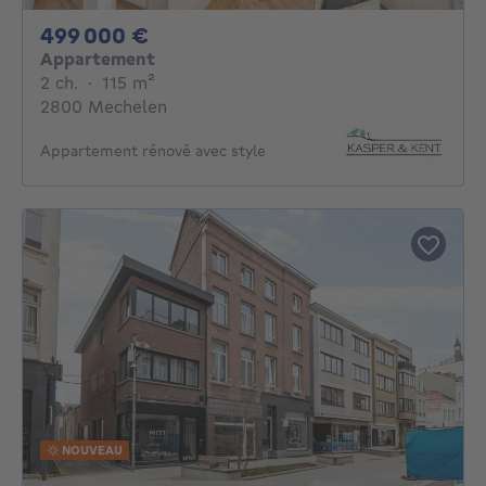
499000€
499 000 €
Appartement
2 chambres
mètres carrés
2 ch.
·
115
m²
2800 Mechelen
Appartement rénové avec style
NOUVEAU