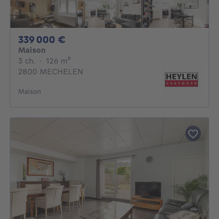
339000€
339 000 €
Maison
3 chambres
mètres carrés
3 ch.
·
126
m²
2800 MECHELEN
Maison