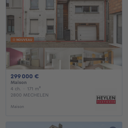
NOUVEAU
299000€
299 000 €
Maison
4 chambres
mètres carrés
4 ch.
·
171
m²
2800 MECHELEN
Maison