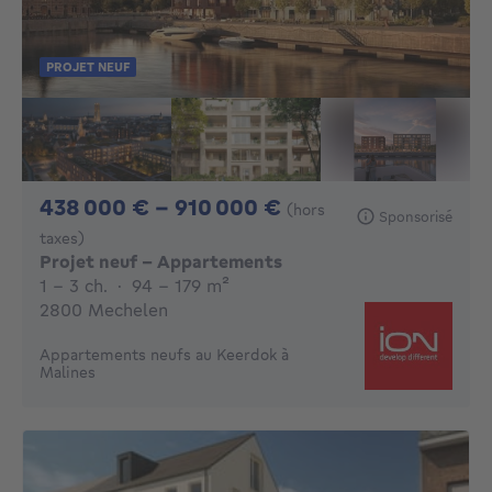
PROJET NEUF
De 438000€ À 910
438 000 € - 910 000 €
(hors
Sponsorisé
taxes)
Projet neuf - Appartements
1 - 3 Chambres
mètres carrés
1 - 3 ch.
·
94 - 179
m²
2800 Mechelen
Appartements neufs au Keerdok à
Malines