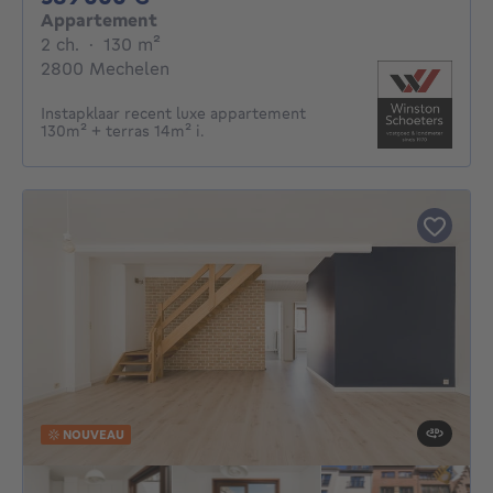
Appartement
2 chambres
mètres carrés
2 ch.
·
130
m²
2800 Mechelen
Instapklaar recent luxe appartement
130m² + terras 14m² i.
NOUVEAU