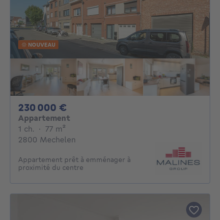
NOUVEAU
230000€
230 000 €
Appartement
1 chambre
mètres carrés
1 ch.
·
77
m²
2800 Mechelen
Appartement prêt à emménager à
proximité du centre