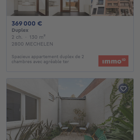
369000€
369 000 €
Duplex
2 chambres
mètres carrés
2 ch.
·
130
m²
2800 MECHELEN
Spacieux appartement duplex de 2
chambres avec agréable ter