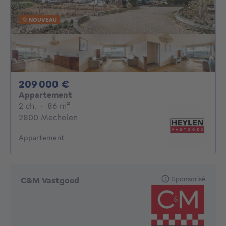
NOUVEAU
209000€
209 000 €
Appartement
2 chambres
mètres carrés
2 ch.
·
86
m²
2800 Mechelen
Appartement
Sponsorisé
C&M Vastgoed