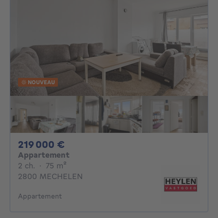
NOUVEAU
219000€
219 000 €
Appartement
2 chambres
mètres carrés
2 ch.
·
75
m²
2800 MECHELEN
Appartement