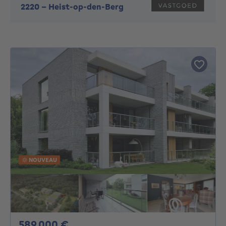
2220
-
Heist-op-den-Berg
NOUVEAU
589000€
589 000 €