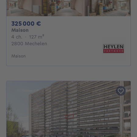
325000€
325 000 €
Maison
4 chambres
mètres carrés
4 ch.
·
127
m²
2800 Mechelen
Maison