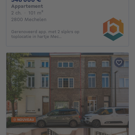
Appartement
2 chambres
mètres carrés
2 ch.
·
101
m²
2800 Mechelen
Gerenoveerd app. met 2 slpkrs op
toplocatie in hartje Mec...
NOUVEAU