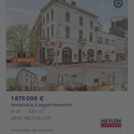
NOUVEAU
1875000€
1 875 000 €
Immeuble à appartements
8 chambres
mètres carrés
8 ch.
·
336
m²
2800 MECHELEN
Immeuble de rapport