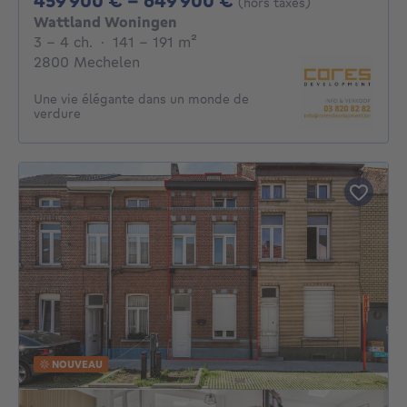
459 900 € - 649 900 €
(hors taxes)
Wattland Woningen
3 - 4 Chambres
mètres carrés
3 - 4 ch.
·
141 - 191
m²
2800 Mechelen
Une vie élégante dans un monde de
verdure
NOUVEAU