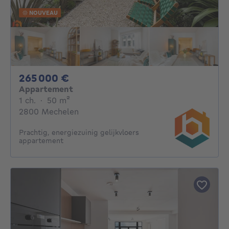
NOUVEAU
265000€
265 000 €
Appartement
1 chambre
mètres carrés
1 ch.
·
50
m²
2800 Mechelen
Prachtig, energiezuinig gelijkvloers
appartement