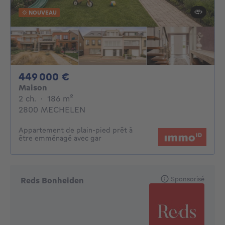
NOUVEAU
449000€
449 000 €
Maison
2 chambres
mètres carrés
2 ch.
·
186
m²
2800 MECHELEN
Appartement de plain-pied prêt à
être emménagé avec gar
Sponsorisé
Reds Bonheiden