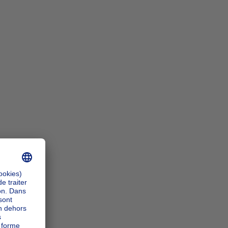
n_zoomIn
n_zoomOut