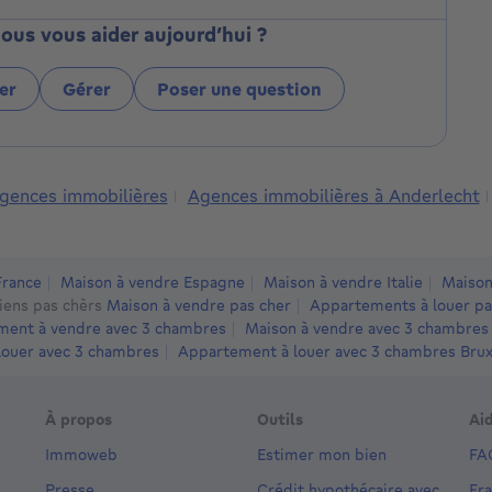
s vous aider aujourd’hui ?
er
Gérer
Poser une question
gences immobilières
Agences immobilières à Anderlecht
France
Maison à vendre Espagne
Maison à vendre Italie
Maison
iens pas chèrs
Maison à vendre pas cher
Appartements à louer pa
ent à vendre avec 3 chambres
Maison à vendre avec 3 chambres
louer avec 3 chambres
Appartement à louer avec 3 chambres Bruxe
À propos
Outils
Ai
Immoweb
Estimer mon bien
FA
Presse
Crédit hypothécaire avec
Fr