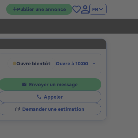
Publier une annonce
FR
tions
Ouvre bientôt
Ouvre à 10:00
Cliquez pour afficher les horaires
Envoyer un message
Appeler
Demander une estimation