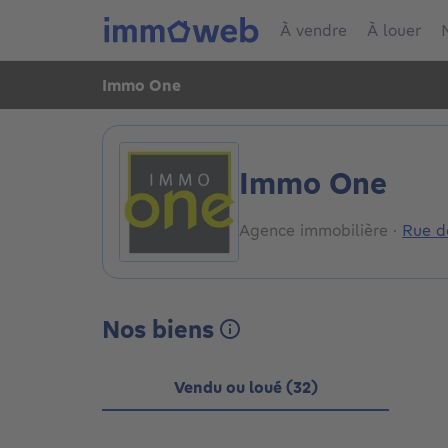
À vendre
À louer
Immo One
Immo One
Agence immobilière
·
Rue d
Nos biens
Vendu ou loué (32)