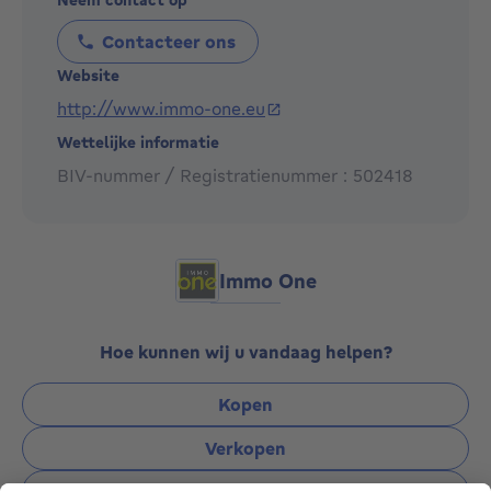
0477/723 703.
Contacteer ons
Onze professionaliteit op de beoordeling van de
Website
woning te maken net het verschil.
http://www.immo-one.eu
Wettelijke informatie
BIV-nummer / Registratienummer : 502418
Immo One
Hoe kunnen wij u vandaag helpen?
Kopen
Verkopen