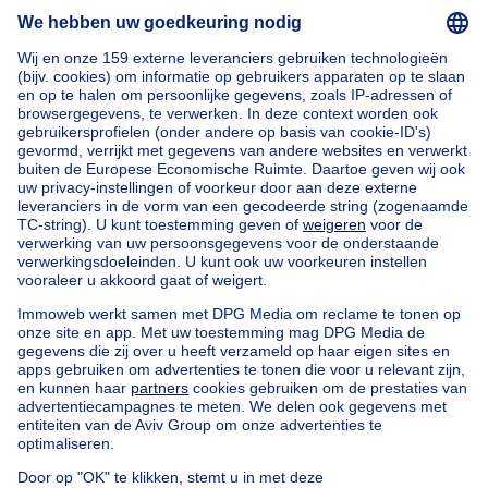
Verhuren
Beheren
Een vraag stellen
Home
Agentschappen
Agentschappen in Anderlecht
Immo One
Onze huizen buiten België
Huis te koop Frankrijk
Huis te koop Spanje
Huis te koop Italië
Huis te koop Luxemburg
Huis te koop Nederland
Goedkoop vastgoed
Goedkoop huis te koop
Goedkope appartementen te huur
Onze huurwoningen met slaapkamers
Appartement te koop met 3 slaapkamers Oostende
Huis te koop met 3 slaapkamers Stene
Huis te koop met 3 slaapkamers Deurne