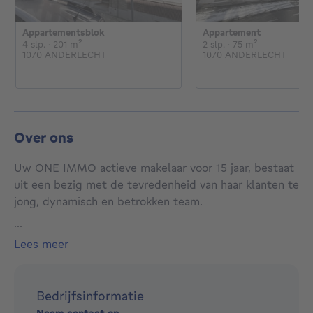
Appartementsblok
Appartement
€
€
4 slaapkamers
vierkante meters
2 slaapkamers
vierkante me
4 slp.
· 201
m²
2 slp.
· 75
m²
1070 ANDERLECHT
1070 ANDERLECHT
Over ons
Uw ONE IMMO actieve makelaar voor 15 jaar, bestaat
uit een bezig met de tevredenheid van haar klanten te
jong, dynamisch en betrokken team.
...
Een telefoon receptie van maandag tot zaterdag van
lees meer
9u tot 20u.
Hier krijg je een eerlijke en realistische inschatting
Bedrijfsinformatie
helemaal gratis vrijblijvend: 02 / 522.51.22 of
Neem contact op