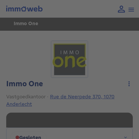
Immo One
Immo One
Meer
Vastgoedkantoor
·
Rue de Neerpede 370, 1070
Anderlecht
Gesloten