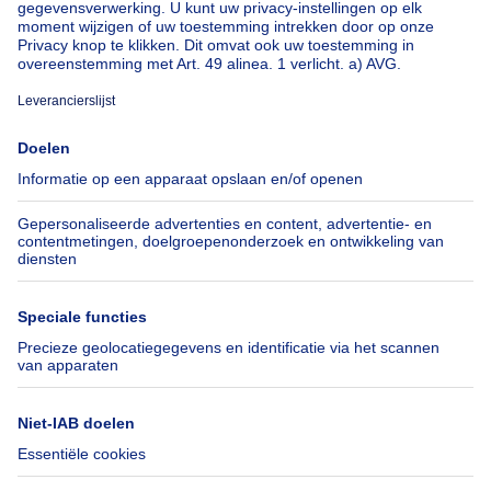
Over
Tools
Immoweb
Schat mijn eigendom
Pers
Hypothecair krediet met
Belfius
Jobs
Verzekeringen
Axel Springer Group
Verhuis checklist
SeLoger.com
Immowelt.de
Hulp
Volg ons
Veelgestelde vragen
Immoweb Blog
Fraude
Facebook
Toegankelijkheid
X
Contacteer ons
LinkedIn