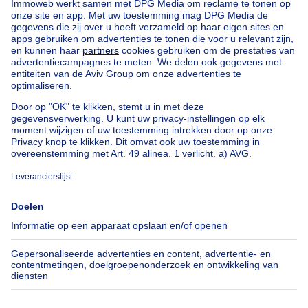
Huis te koop Spanje
Huis te koop Italië
Huis te koop Luxemburg
Huis te koop Nederland
Goedkoop vastgoed
Goedkoop huis te koop
Goedkope appartementen te huur
Onze huurwoningen met slaapkamers
Appartement te koop met 3 slaapkamers Oostende
Huis te koop met 3 slaapkamers Stene
Huis te koop met 3 slaapkamers Deurne
Over
Tools
Immoweb
Schat mijn eigendom
Pers
Hypothecair krediet met
Belfius
Jobs
Verzekeringen
Axel Springer Group
Verhuis checklist
SeLoger.com
Immowelt.de