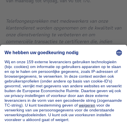
Van maandag tot vrijdag, van 9u tot 17u.
Telefoongesprekken met medewerkers van onze
klantendienst worden opgenomen om de kwaliteit van
onze dienstverlening te verbeteren en om
commerciële transacties te certificeren die, indien
nodig, kunnen worden uitgevoerd.
Particulieren die een vraag en/of klacht hebben met
betrekking tot de diensten van Immoweb N.V. kunnen
contact opnemen op +32.2.333.25.06.
De particulier die een beroep wenst te doen op het
platform "Verhaalsmogelijkheden voor consumenten
in de EU" heeft hiertoe toegang door
hier
te klikken.
Onze huizen buiten België
Huis te koop Frankrijk