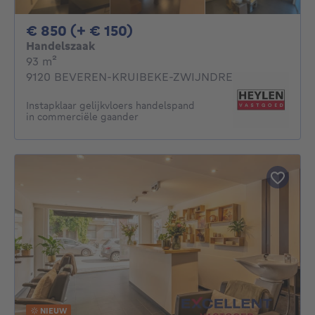
850€ + 150€ per maand
€ 850 (+ € 150)
Handelszaak
vierkante meters
93
m²
9120 BEVEREN-KRUIBEKE-ZWIJNDRECHT
Instapklaar gelijkvloers handelspand
in commerciële gaander
NIEUW