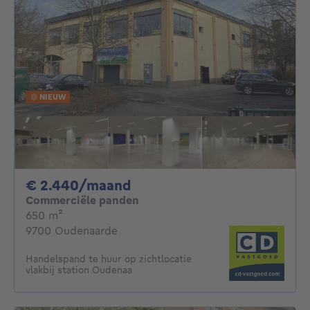
NIEUW
2440€ per maand
€ 2.440/maand
Commerciële panden
vierkante meters
650
m²
9700 Oudenaarde
Handelspand te huur op zichtlocatie
vlakbij station Oudenaa