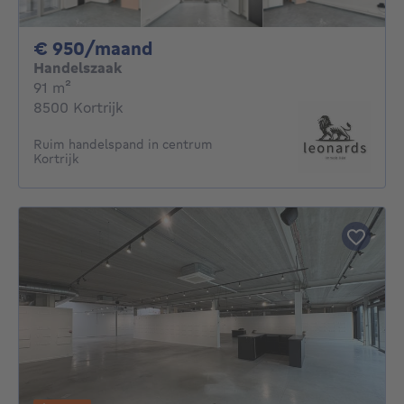
950€ per maand
€ 950/maand
Handelszaak
vierkante meters
91
m²
8500 Kortrijk
Ruim handelspand in centrum
Kortrijk