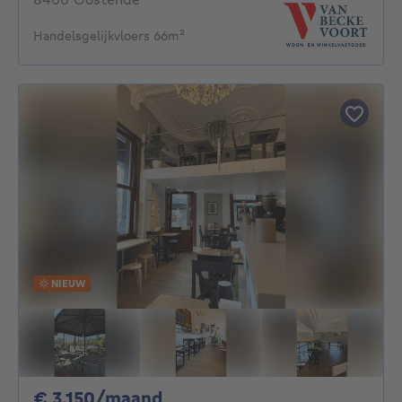
Handelsgelijkvloers 66m²
NIEUW
3150€ per maand
€ 3.150/maand