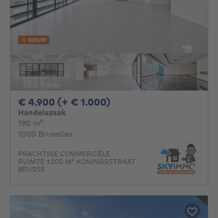
NIEUW
4900€ + 1000€ per m
€ 4.900 (+ € 1.000)
Handelszaak
vierkante meters
190
m²
1000 Bruxelles
PRACHTIGE COMMERCIËLE
RUIMTE ±200 M² KONINGSSTRAAT
BRUSSE