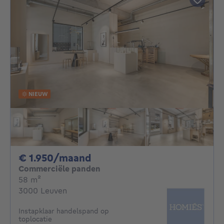
NIEUW
1950€ per maand
€ 1.950/maand
Commerciële panden
vierkante meters
58
m²
3000 Leuven
Instapklaar handelspand op
toplocatie