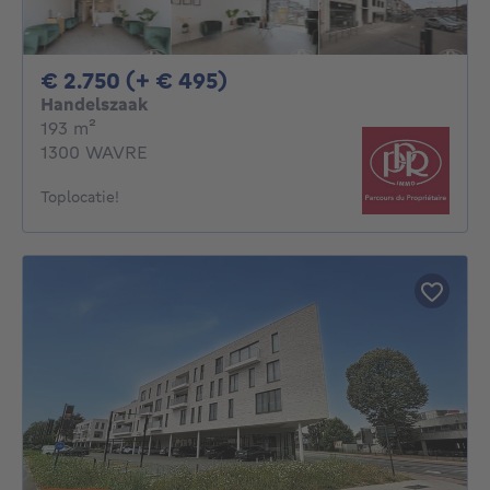
2750€ + 495€ per maan
€ 2.750 (+ € 495)
Handelszaak
vierkante meters
193
m²
1300 WAVRE
Toplocatie!