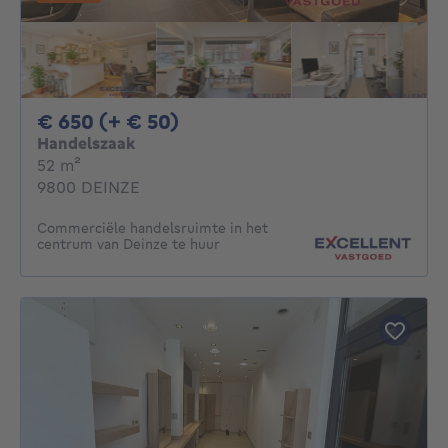
650€ + 50€ per maand
€ 650 (+ € 50)
Handelszaak
vierkante meters
52
m²
9800 DEINZE
Commerciële handelsruimte in het
centrum van Deinze te huur