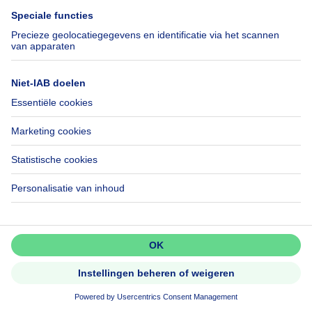
Commerciële panden
vierkante meters
217
m²
8400 Oostende
Handelsgelijkvloers 217m² + 6
autostandplaatsen
Mis niets!
Activeer meldingen en wees als
eerste op de hoogte van nieuwe
zoekertjes.
NIEUW
Activeer alert