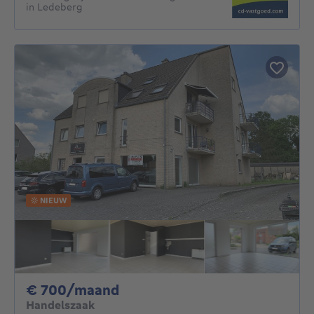
in Ledeberg
NIEUW
700€ per maand
€ 700/maand
Handelszaak