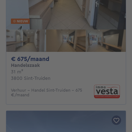
NIEUW
675€ per maand
€ 675/maand
Handelszaak
vierkante meters
31
m²
3800 Sint-Truiden
Verhuur - Handel Sint-Truiden - 675
€/maand