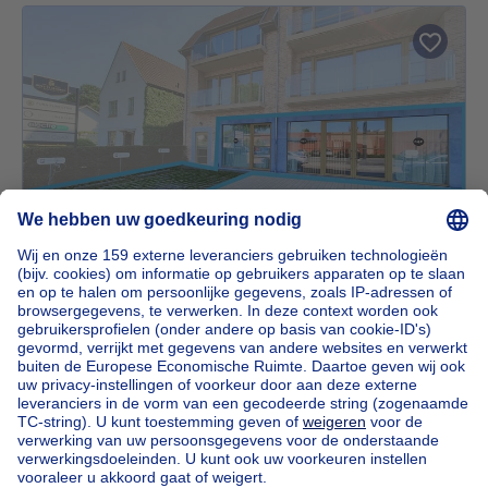
NIEUW
2000€ per maand
€ 2.000/maand
Commerciële panden
vierkante meters
220
m²
8490 Jabbeke