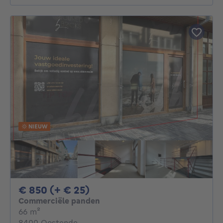
NIEUW
850€ + 25€ per maand
€ 850 (+ € 25)
Commerciële panden
vierkante meters
66
m²
8400 Oostende