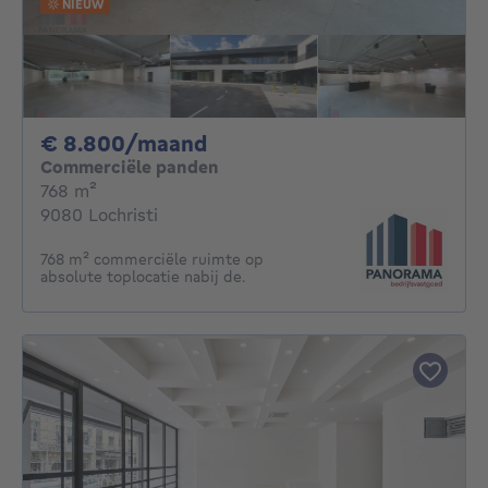
NIEUW
8800€ per maand
€ 8.800/maand
Commerciële panden
vierkante meters
768
m²
9080 Lochristi
768 m² commerciële ruimte op
absolute toplocatie nabij de.