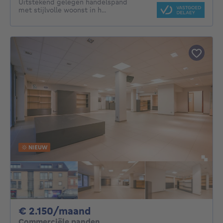
Uitstekend gelegen handelspand
met stijlvolle woonst in h...
NIEUW
2150€ per maand
€ 2.150/maand
Commerciële panden