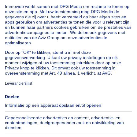
Kantoor- of handelsruimte van 220
m² met parkeerplaatsen ..
NIEUW
3250€ + 100€ per maand
€ 3.250 (+ € 100)