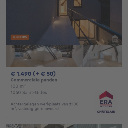
NIEUW
1490€ + 50€ per maand
€ 1.490 (+ € 50)
Commerciële panden
vierkante meters
100
m²
1060 Saint-Gilles
Achtergelegen werkplaats van ±100
m², volledig gerenoveerd