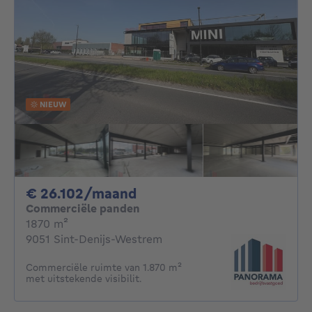
NIEUW
26102€ per maand
€ 26.102/maand
Commerciële panden
vierkante meters
1870
m²
9051 Sint-Denijs-Westrem
Commerciële ruimte van 1.870 m²
met uitstekende visibilit.