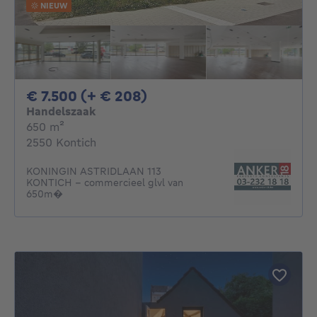
NIEUW
7500€ + 208€ per maan
€ 7.500 (+ € 208)
Handelszaak
vierkante meters
650
m²
2550 Kontich
KONINGIN ASTRIDLAAN 113
KONTICH - commercieel glvl van
650m�