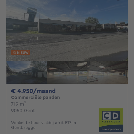
NIEUW
4950€ per maand
€ 4.950/maand
Commerciële panden
vierkante meters
719
m²
9050 Gent
Winkel te huur vlakbij afrit E17 in
Gentbrugge