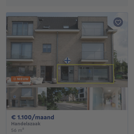
NIEUW
1100€ per maand
€ 1.100/maand
Handelszaak
vierkante meters
56
m²