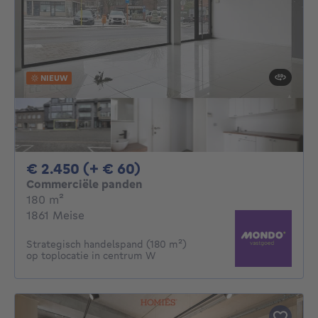
NIEUW
2450€ + 60€ per maand
€ 2.450 (+ € 60)
Commerciële panden
vierkante meters
180
m²
1861 Meise
Strategisch handelspand (180 m²)
op toplocatie in centrum W