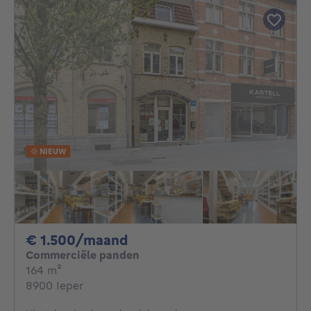
NIEUW
1500€ per maand
€ 1.500/maand
Commerciële panden
vierkante meters
164
m²
8900 Ieper