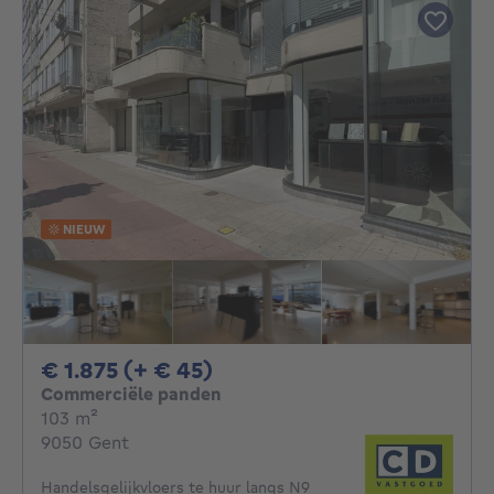
NIEUW
1875€ + 45€ per maand
€ 1.875 (+ € 45)
Commerciële panden
vierkante meters
103
m²
9050 Gent
Handelsgelijkvloers te huur langs N9