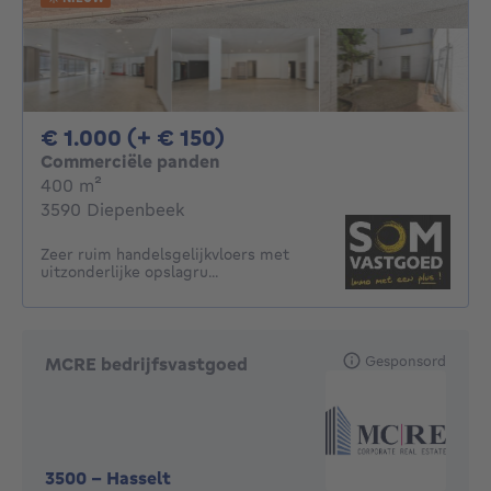
1000€ + 150€ per maand
€ 1.000 (+ € 150)
Commerciële panden
vierkante meters
400
m²
3590 Diepenbeek
Zeer ruim handelsgelijkvloers met
uitzonderlijke opslagru...
Gesponsord
MCRE bedrijfsvastgoed
3500
-
Hasselt