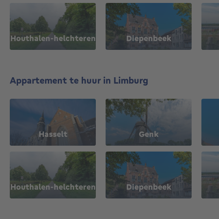
Houthalen-helchteren
Diepenbeek
Appartement te huur in Limburg
Hasselt
Genk
Houthalen-helchteren
Diepenbeek