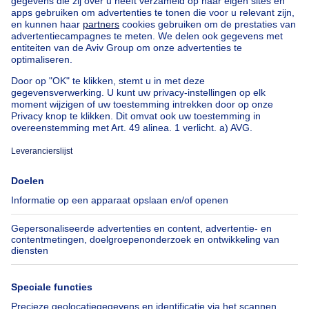
Goedkoop vastgoed
Goedkoop huis te koop
Goedkope appartementen te huur
Onze huurwoningen met slaapkamers
Appartement te koop met 3 slaapkamers Oostende
Huis te koop met 3 slaapkamers Stene
Huis te koop met 3 slaapkamers Deurne
Over
Tools
Immoweb
Schat mijn eigendom
Pers
Hypothecair krediet met
Belfius
Jobs
Verzekeringen
Axel Springer Group
Verhuis checklist
SeLoger.com
Immowelt.de
Hulp
Volg ons