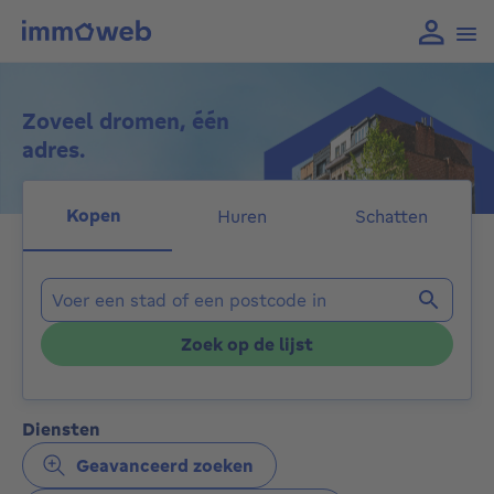
Zoveel dromen, één
adres.
Kopen
Huren
Schatten
Locaties
Zoek op de lijst
Diensten
Geavanceerd zoeken