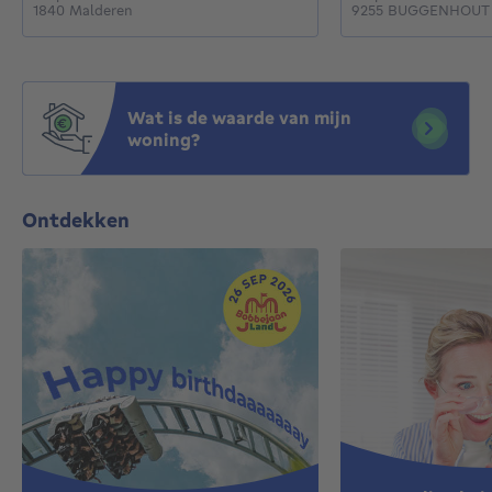
1840 Malderen
9255 BUGGENHOUT
Wat is de waarde van mijn
woning?
Ontdekken