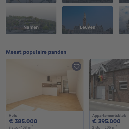
Namen
Leuven
Meest populaire panden
Huis
Appartementsblok
385000€
39
€ 385.000
€ 395.000
3 slaapkamers
vierkante meters
2 slaapkamers
vierka
3 slp.
· 103
m²
2 slp.
· 205
m²