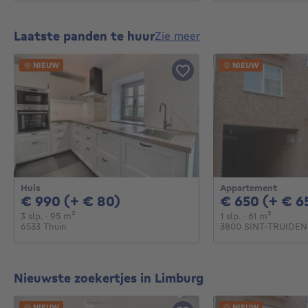
Laatste panden te huur
zie meer
NIEUW
NIEUW
Huis
Appartement
990€ + 80€ per maand
€ 990 (+ € 80)
€ 650 (+ € 6
3 slaapkamers
vierkante meters
1 slaapkamer
vierkant
3 slp.
· 95
m²
1 slp.
· 61
m²
6533 Thuin
3800 SINT-TRUIDEN
Nieuwste zoekertjes in Limburg
NIEUW
NIEUW