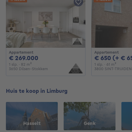
Appartement
Appartement
269000€
€ 269.000
€ 650 (+ € 6
1 slaapkamer
vierkante meters
1 slaapkamer
vierkant
1 slp.
· 82
m²
1 slp.
· 61
m²
3650 Dilsen-Stokkem
3800 SINT-TRUIDEN
Huis te koop in Limburg
Hasselt
Genk