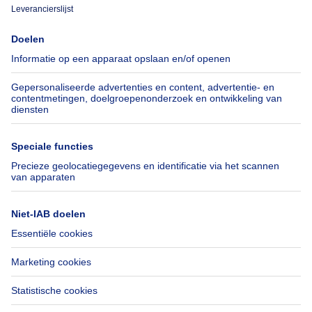
Immoweb
Schat mijn eigendom
Pers
Hypothecair krediet met
Belfius
Jobs
Verzekeringen
Axel Springer Group
Verhuis checklist
SeLoger.com
Immowelt.de
Hulp
Volg ons
Veelgestelde vragen
Immoweb Blog
Fraude
Facebook
Toegankelijkheid
X
Contacteer ons
LinkedIn
Immoweb SA © 2026 - Alle rechten voorbehouden
Gebruiksvoorwaarden
Cookie instellingen
Privacybeleid