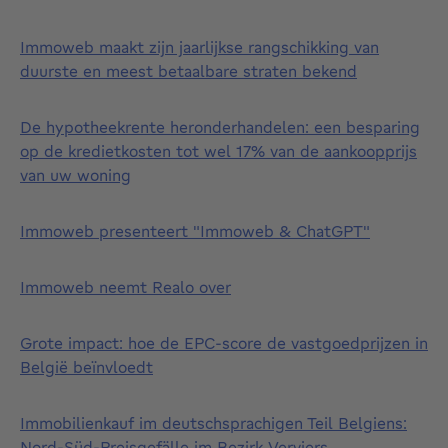
Immoweb maakt zijn jaarlijkse rangschikking van
duurste en meest betaalbare straten bekend
De hypotheekrente heronderhandelen: een besparing
op de kredietkosten tot wel 17% van de aankoopprijs
van uw woning
Immoweb presenteert "Immoweb & ChatGPT"
Immoweb neemt Realo over
Grote impact: hoe de EPC-score de vastgoedprijzen in
België beïnvloedt
Immobilienkauf im deutschsprachigen Teil Belgiens:
Nord-Süd-Preisgefälle im Bezirk Verviers