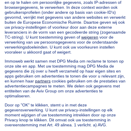
Deel per e-mail
Delen op X
Delen op Facebook
Onze huizen buiten België
Huis te koop Frankrijk
Huis te koop Spanje
Huis te koop Italië
Huis te koop Luxemburg
Huis te koop Nederland
Goedkoop vastgoed
Goedkoop huis te koop
Goedkope appartementen te huur
Onze huurwoningen met slaapkamers
Appartement te koop met 3 slaapkamers Oostende
Huis te koop met 3 slaapkamers Stene
Huis te koop met 3 slaapkamers Deurne
Over
Tools