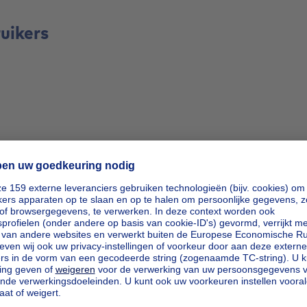
ruikers
rm
rm