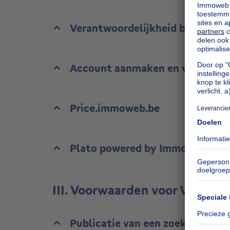
Verantwoordelijkheid betreffend
Account aanmaken en wachtwo
Price.immoweb.be
Plato powered by Immoweb
III. Voorwaarden voor Verkope
Publicatie van een zoekertje