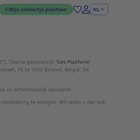
Mijn zoekertje plaatsen
NL
l"), (hierna gezamenlijk
‘het Platform'
straat, 70 te 1000 Brussel, België. De
al en onherroepelijk aanvaardt.
ededeling te wijzigen. Wij raden u dan ook