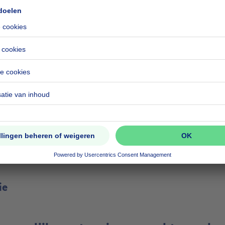
 zoekertjes
 aan Eigenaars en Verkopers
en en Diensten
ie