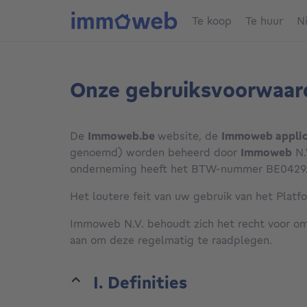
Te koop
Te huur
N
Onze gebruiksvoorwaar
De
Immoweb.be
website, de
Immoweb applic
genoemd) worden beheerd door
Immoweb
N.
onderneming heeft het BTW-nummer BE0429.
Het loutere feit van uw gebruik van het Platf
Immoweb N.V. behoudt zich het recht voor om
aan om deze regelmatig te raadplegen.
I. Definities