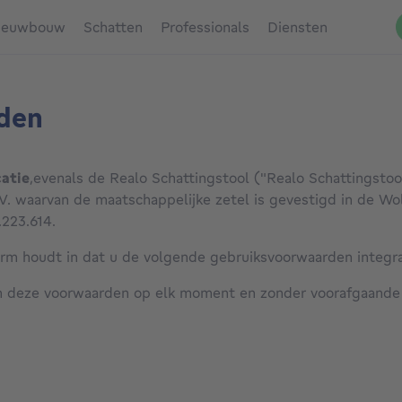
ieuwbouw
Schatten
Professionals
Diensten
den
atie
,
evenals de Realo Schattingstool ("Realo Schattingstoo
V. waarvan de maatschappelijke zetel is gevestigd in de Wol
223.614.
orm houdt in dat u de volgende gebruiksvoorwaarden integra
 deze voorwaarden op elk moment en zonder voorafgaande m