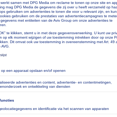
e de inhoud die door gebruikers op het Platfo
ord
rs en Eigenaars