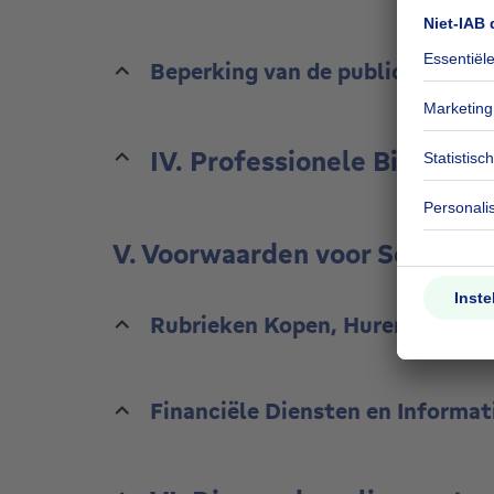
Beperking van de publicatie van
IV. Professionele Bijstand
V. Voorwaarden voor Seekers
Rubrieken Kopen, Huren, Schatt
Financiële Diensten en Informat