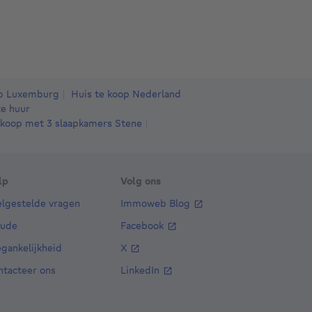
op Luxemburg
Huis te koop Nederland
e huur
 koop met 3 slaapkamers Stene
lp
Volg ons
elgestelde vragen
Immoweb Blog
aude
Facebook
gankelijkheid
X
ntacteer ons
LinkedIn