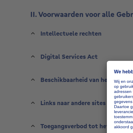
II. Voorwaarden voor alle Geb
Intellectuele rechten
Digital Services Act
Beschikbaarheid van het Platfo
Links naar andere sites
Toegangsverbod tot het Platfo