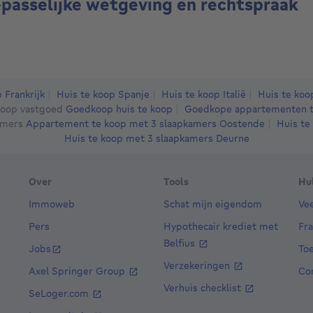
VI. Diverse bepalingen, toepasselijke wetgeving en rechtspraak
 Frankrijk
Huis te koop Spanje
Huis te koop Italië
Huis te ko
oop vastgoed
Goedkoop huis te koop
Goedkope appartementen t
amers
Appartement te koop met 3 slaapkamers Oostende
Huis te
Huis te koop met 3 slaapkamers Deurne
Over
Tools
Hu
Immoweb
Schat mijn eigendom
Ve
Pers
Hypothecair krediet met
Fr
Belfius
Jobs
Toe
Verzekeringen
Axel Springer Group
Co
Verhuis checklist
SeLoger.com