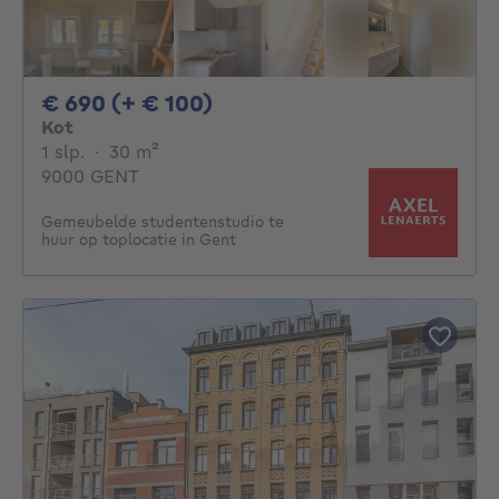
690€ + 100€ per maand
€ 690 (+ € 100)
Kot
1 slaapkamer
vierkante meters
1 slp.
·
30
m²
9000 GENT
Gemeubelde studentenstudio te
huur op toplocatie in Gent