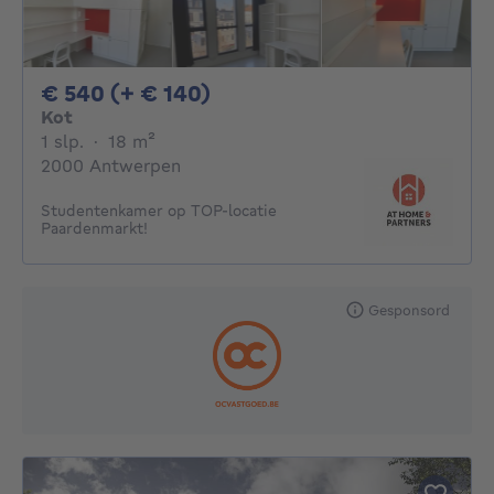
540€ + 140€ per maand
€ 540 (+ € 140)
Kot
1 slaapkamer
vierkante meters
1 slp.
·
18
m²
2000 Antwerpen
Studentenkamer op TOP-locatie
Paardenmarkt!
Gesponsord