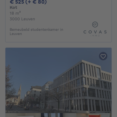
525€ + 80€ per maand
€ 525 (+ € 80)
Kot
vierkante meters
18
m²
3000 Leuven
Bemeubeld studentenkamer in
Leuven