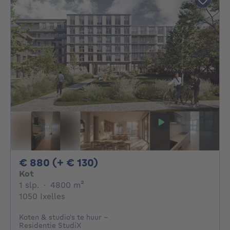
880€ + 130€ per maand
€ 880 (+ € 130)
Kot
1 slaapkamer
vierkante meters
1 slp.
·
4800
m²
1050 Ixelles
Koten & studio's te huur -
Residentie StudiX