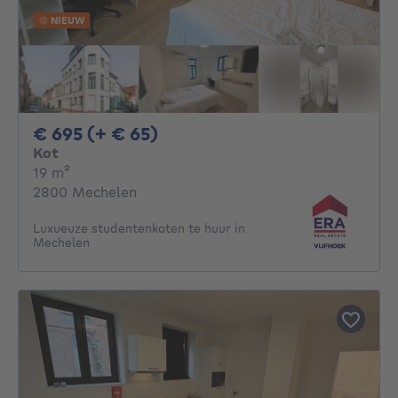
NIEUW
695€ + 65€ per maand
€ 695 (+ € 65)
Kot
vierkante meters
19
m²
2800 Mechelen
Luxueuze studentenkoten te huur in
Mechelen