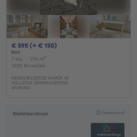
595€ + 150€ per maand
€ 595 (+ € 150)
Kot
7 slaapkamers
vierkante meters
7 slp.
·
276
m²
1020 Bruxelles
GEMEUBILEERDE KAMER IN
VOLLEDIG GERENOVEERDE
WONING
Gesponsord
Makelaarshuys