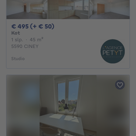
495€ + 50€ per maand
€ 495 (+ € 50)
Kot
1 slaapkamer
vierkante meters
1 slp.
·
45
m²
5590 CINEY
Studio