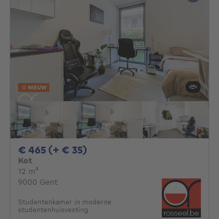
NIEUW
465€ + 35€ per maand
€ 465 (+ € 35)
Kot
vierkante meters
12
m²
9000 Gent
Studentenkamer in moderne
studentenhuisvesting