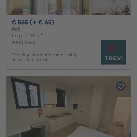
565€ + 65€ per maand
€ 565 (+ € 65)
Kot
1 slaapkamer
vierkante meters
1 slp.
·
19
m²
9000 Gent
Gezellige studentenkamer nabij
Keizer Karelstraat.