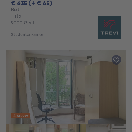
635€ + 65€ per maand
€ 635 (+ € 65)
Kot
1 slaapkamer
1 slp.
9000 Gent
Studentenkamer
NIEUW