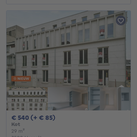
NIEUW
540€ + 85€ per maand
€ 540 (+ € 85)
Kot
vierkante meters
29
m²