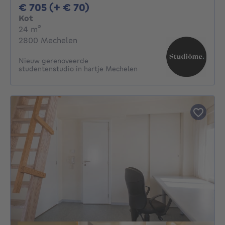
705€ + 70€ per maand
€ 705 (+ € 70)
Kot
vierkante meters
24
m²
2800 Mechelen
Nieuw gerenoveerde
studentenstudio in hartje Mechelen