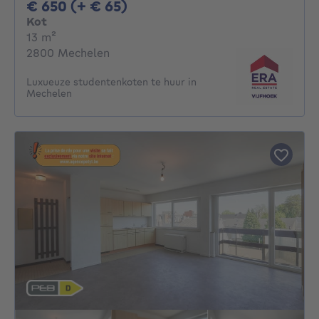
650€ + 65€ per maand
€ 650 (+ € 65)
Kot
vierkante meters
13
m²
2800 Mechelen
Luxueuze studentenkoten te huur in
Mechelen