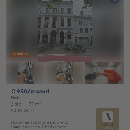
NIEUW
950€ per maand
€ 950/maand
Kot
2 slaapkamers
vierkante meters
2 slp.
·
77
m²
9000 Gent
studentenappartement met 2
slaapkamers én 2 badkamers