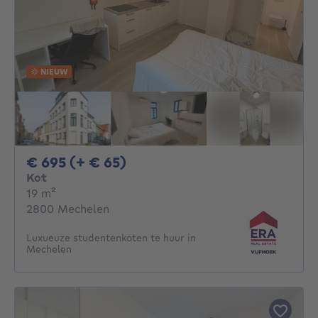
NIEUW
695€ + 65€ per maand
€ 695 (+ € 65)
Kot
vierkante meters
19
m²
2800 Mechelen
Luxueuze studentenkoten te huur in
Mechelen