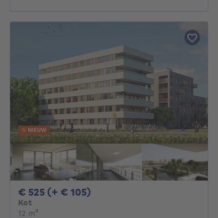
NIEUW
525€ + 105€ per maand
€ 525 (+ € 105)
Kot
vierkante meters
12
m²