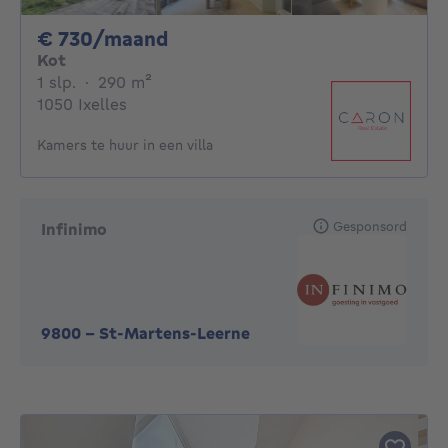
730€ per maand
€ 730/maand
Kot
1 slaapkamer
vierkante meters
1 slp.
·
290
m²
1050 Ixelles
Kamers te huur in een villa
Gesponsord
Infinimo
9800
-
St-Martens-Leerne