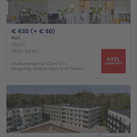
430€ + 50€ per maand
€ 430 (+ € 50)
Kot
vierkante meters
20
m²
9000 GENT
Studentenkamer (20m²) in
omgeving Station Gent Sint-Pieters
Gesponsord