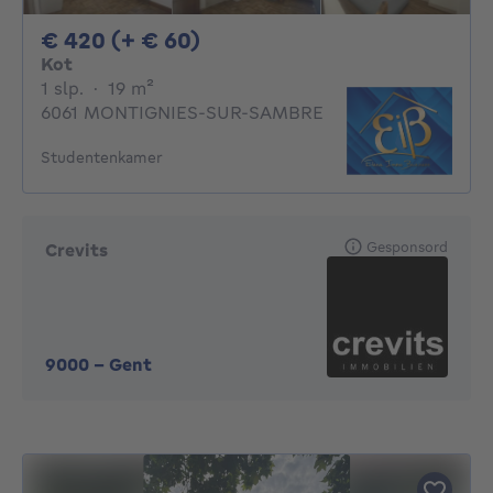
420€ + 60€ per maand
€ 420 (+ € 60)
Kot
1 slaapkamer
vierkante meters
1 slp.
·
19
m²
6061 MONTIGNIES-SUR-SAMBRE
Studentenkamer
Gesponsord
Crevits
9000
-
Gent