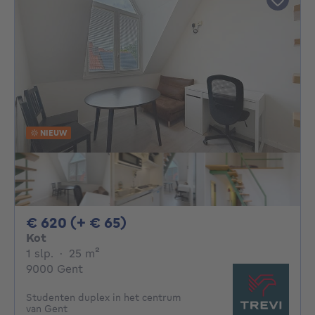
NIEUW
620€ + 65€ per maand
€ 620 (+ € 65)
Kot
1 slaapkamer
vierkante meters
1 slp.
·
25
m²
9000 Gent
Studenten duplex in het centrum
van Gent