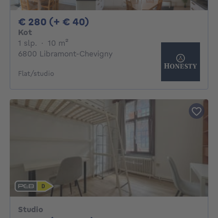
280€ + 40€ per maand
€ 280 (+ € 40)
Kot
1 slaapkamer
vierkante meters
1 slp.
·
10
m²
6800 Libramont-Chevigny
Flat/studio
Studio