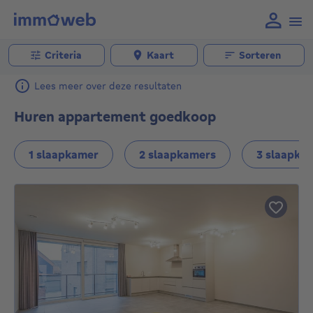
Criteria
Kaart
Sorteren
Lees meer over deze resultaten
Huren appartement goedkoop
1 slaapkamer
2 slaapkamers
3 slaapka