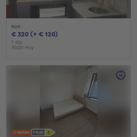
Kot
320€ + 120€ per maand
€ 320 (+ € 120)
1 slaapkamer
1 slp.
4500 Huy
NIEUW