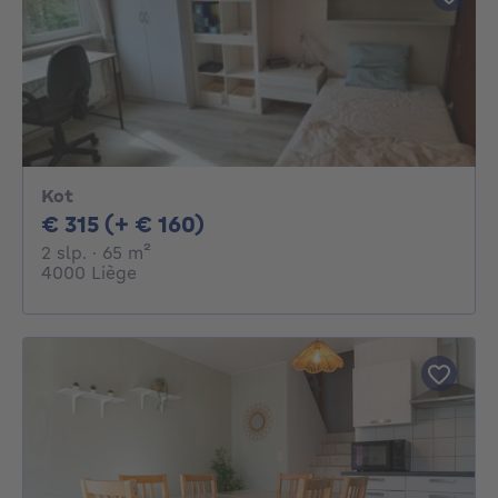
Kot
315€ + 160€ per maand
€ 315 (+ € 160)
2 slaapkamers
vierkante meters
2 slp.
· 65
m²
4000 Liège