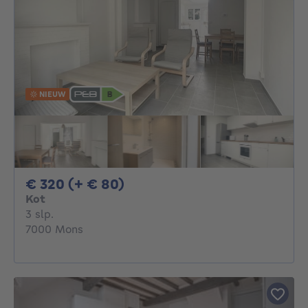
NIEUW
320€ + 80€ per maand
€ 320 (+ € 80)
Kot
3 slaapkamers
3 slp.
7000 Mons