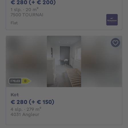
280€ + 200€ per maand
€ 280 (+ € 200)
1 slaapkamer
vierkante meters
1 slp.
· 20
m²
7500 TOURNAI
Flat
Kot
280€ + 150€ per maand
€ 280 (+ € 150)
4 slaapkamers
vierkante meters
4 slp.
· 279
m²
4031 Angleur