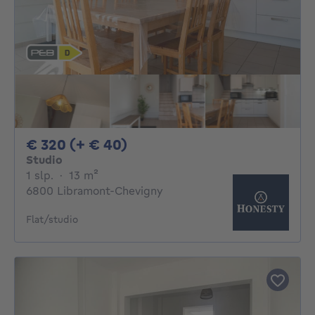
320€ + 40€ per maand
€ 320 (+ € 40)
Studio
1 slaapkamer
vierkante meters
1 slp.
·
13
m²
6800 Libramont-Chevigny
Flat/studio