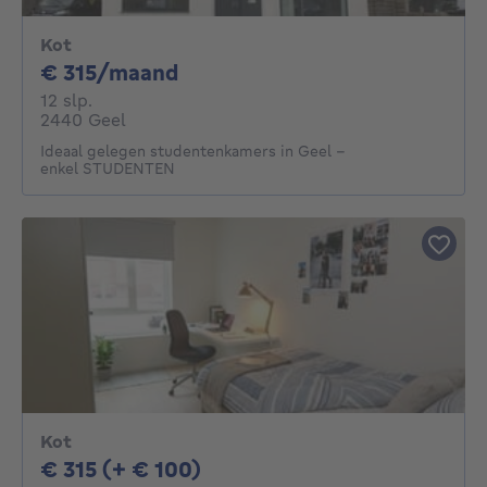
Kot
315€ per maand
€ 315/maand
12 slaapkamers
12 slp.
2440 Geel
Ideaal gelegen studentenkamers in Geel -
enkel STUDENTEN
Kot
315€ + 100€ per maand
€ 315 (+ € 100)