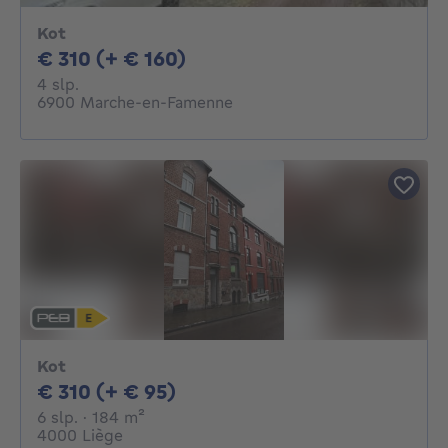
Kot
310€ + 160€ per maand
€ 310 (+ € 160)
4 slaapkamers
4 slp.
6900 Marche-en-Famenne
Kot
310€ + 95€ per maand
€ 310 (+ € 95)
6 slaapkamers
vierkante meters
6 slp.
· 184
m²
4000 Liège