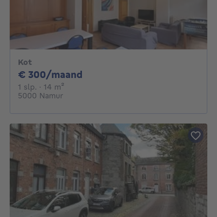
Kot
300€ per maand
€ 300/maand
1 slaapkamer
vierkante meters
1 slp.
· 14
m²
5000 Namur