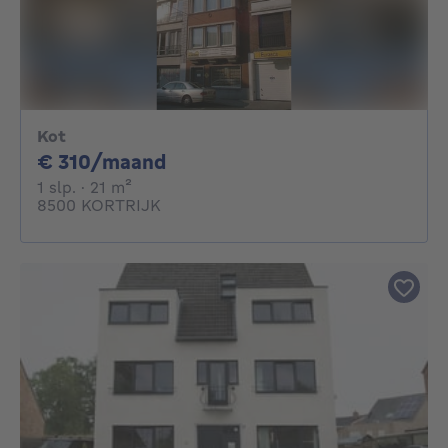
Kot
310€ per maand
€ 310/maand
1 slaapkamer
vierkante meters
1 slp.
· 21
m²
8500 KORTRIJK