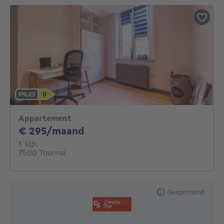
Appartement
295€ per maand
€ 295/maand
1 slaapkamer
1 slp.
7500 Tournai
Gesponsord