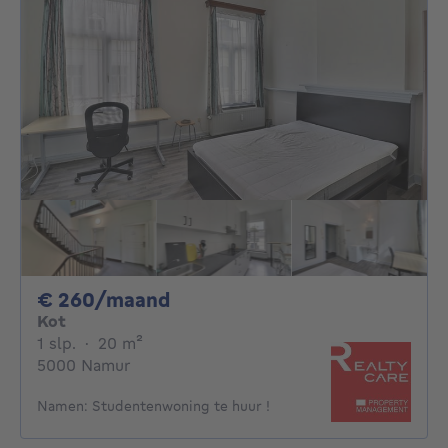
260€ per maand
€ 260/maand
Kot
1 slaapkamer
vierkante meters
1 slp.
·
20
m²
5000 Namur
Namen: Studentenwoning te huur !