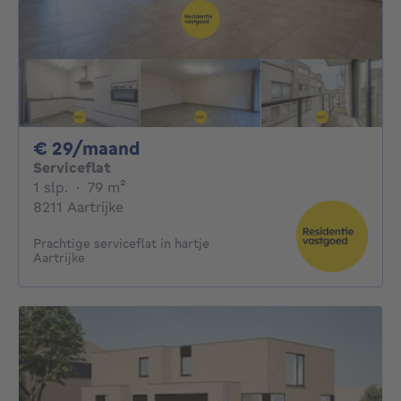
29€ per maand
€ 29/maand
Serviceflat
1 slaapkamer
vierkante meters
1 slp.
·
79
m²
8211 Aartrijke
Prachtige serviceflat in hartje
Aartrijke