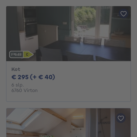
Kot
295€ + 40€ per maand
€ 295 (+ € 40)
6 slaapkamers
6 slp.
6760 Virton