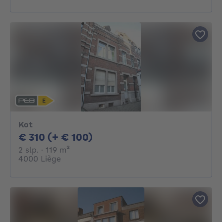
Kot
310€ + 100€ per maand
€ 310 (+ € 100)
2 slaapkamers
vierkante meters
2 slp.
· 119
m²
4000 Liège