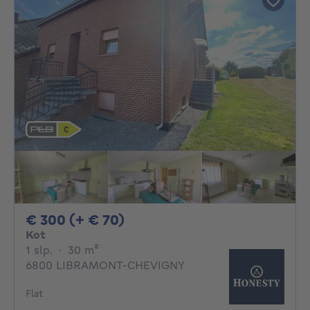
300€ + 70€ per maand
€ 300 (+ € 70)
Kot
1 slaapkamer
vierkante meters
1 slp.
·
30
m²
6800 LIBRAMONT-CHEVIGNY
Flat