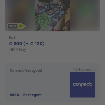
Kot
300€ + 120€ per maand
€ 300 (+ € 120)
4500 Huy
Gesponsord
Correct Vastgoed
8480
-
Eernegem