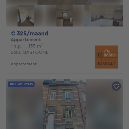
325€ per maand
€ 325/maand
Appartement
1 slaapkamer
vierkante meters
1 slp.
·
135
m²
6600 BASTOGNE
Appartement
NIEUWE PRIJS