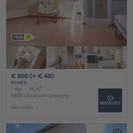
300€ + 40€ per maand
€ 300 (+ € 40)
Studio
1 slaapkamer
vierkante meters
1 slp.
·
18
m²
6800 Libramont-Chevigny
Flat/studio