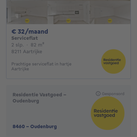
32€ per maand
€ 32/maand
Serviceflat
2 slaapkamers
vierkante meters
2 slp.
·
82
m²
8211 Aartrijke
Prachtige serviceflat in hartje
Aartrijke
Gesponsord
Residentie Vastgoed -
Oudenburg
8460
-
Oudenburg