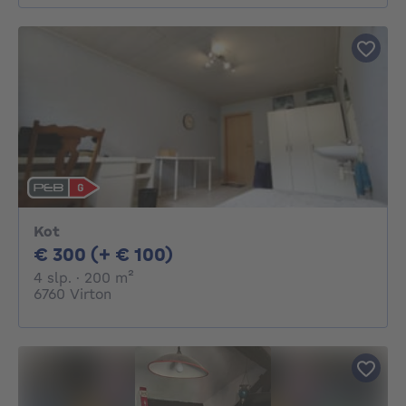
Kot
300€ + 100€ per maand
€ 300 (+ € 100)
4 slaapkamers
vierkante meters
4 slp.
· 200
m²
6760 Virton