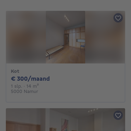
Kot
300€ per maand
€ 300/maand
1 slaapkamer
vierkante meters
1 slp.
· 14
m²
5000 Namur