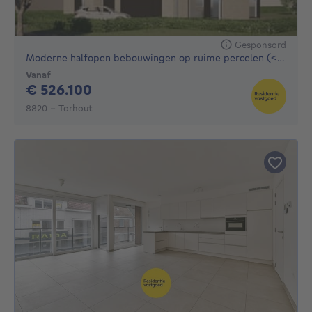
Gesponsord
Moderne halfopen bebouwingen op ruime percelen (<973 m²) me
Vanaf
526100€
€ 526.100
8820 - Torhout