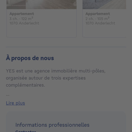
Appartement
Appartement
€
€
3 chambres
mètres carrés
2 chambres
mètres carr
3 ch.
· 122
m²
2 ch.
· 105
m²
1070 Anderlecht
1070 Anderlecht
À propos de nous
YES est une agence immobilière multi-pôles,
organisée autour de trois expertises
complémentaires.
...
• YES Properties – vente et location de biens
lire plus
immobiliers.
• YES Hunter – recherche d’opportunités, acquisitions
et gestion des travaux.
Informations professionnelles
• YES Management – gestion locative et conseils-
Contacter