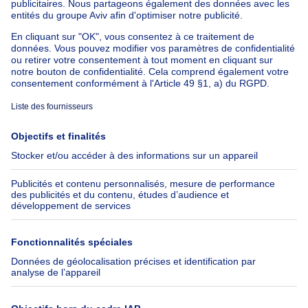
Appartement à louer avec 3 chambres
Maison à louer avec 3 chambres
Appartement à louer avec 3 chambres Bruxelles-ville
À propos
Outils
Immoweb
Estimer mon bien
Presse
Crédit hypothécaire avec
Belfius
Emplois
Assurances
Groupe Axel Springer
Check-list déménagement
SeLoger.com
Immowelt.de
Aide
Suivez-nous
FAQ
Immoweb Blog
Fraude
Facebook