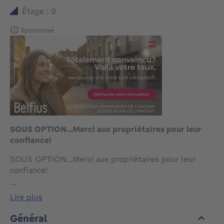
Étage : 0
Sponsorisé
SOUS OPTION...Merci aux propriétaires pour leur
confiance!
SOUS OPTION...Merci aux propriétaires pour leur
confiance!
Linkebeek (Limite UCCLE) – Dans une copropriété
...
privée et sécurisée, CAP SUD vous propose cet
lire plus
appartement de 120 m² à rénover, situé au 3ᵉ étage
d’un immeuble bien entretenu de 7 étages.
Général