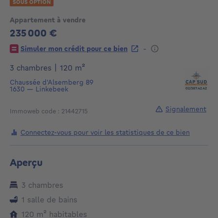
SOUS OPTION
Appartement à vendre
235 000 €
235000€
-
Simuler mon crédit pour ce bien
mètres carrés
3 chambres
|
120
m²
Chaussée d'Alsemberg 89
1630
—
Linkebeek
Signalement
Immoweb code : 21442715
Connectez-vous pour voir les statistiques de ce bien
Aperçu
3 chambres
1 salle de bains
mètres carrés
120
m²
habitables