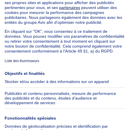
Nos biens à louer avec chambres
Appartement à vendre avec 3 chambres
Maison à vendre avec 3 chambres
Appartement à louer avec 3 chambres
Maison à louer avec 3 chambres
Appartement à louer avec 3 chambres Bruxelles-ville
À propos
Outils
Immoweb
Estimer mon bien
Presse
Crédit hypothécaire avec
Belfius
Emplois
Assurances
Groupe Axel Springer
Check-list déménagement
SeLoger.com
Immowelt.de
Aide
Suivez-nous