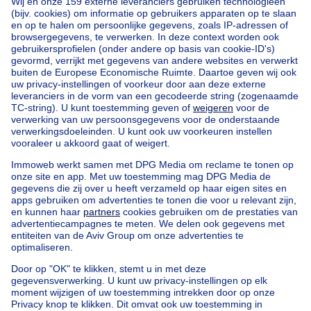
Home
België
Vlaams Brabant (provincie)
Halle-Vilvoorde (arrondissement)
Kopen uw appartement in Linkebeek
Onze huizen buiten België
Huis te koop Frankrijk
Huis te koop Spanje
Huis te koop Italië
Huis te koop Luxemburg
Huis te koop Nederland
Goedkoop vastgoed
Goedkoop huis te koop
Goedkope appartementen te huur
Onze huurwoningen met slaapkamers
Appartement te koop met 3 slaapkamers Oostende
Huis te koop met 3 slaapkamers Stene
Huis te koop met 3 slaapkamers Deurne