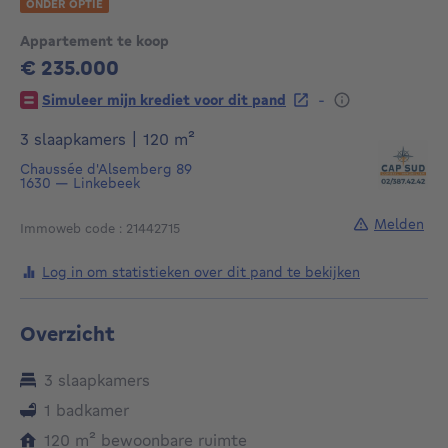
ONDER OPTIE
Appartement te koop
€ 235.000
235000€
-
Simuleer mijn krediet voor dit pand
vierkante meters
3 slaapkamers
|
120
m²
Chaussée d'Alsemberg 89
1630
—
Linkebeek
Melden
Immoweb code : 21442715
Log in om statistieken over dit pand te bekijken
Overzicht
3 slaapkamers
1 badkamer
vierkante meters
120
m²
bewoonbare ruimte