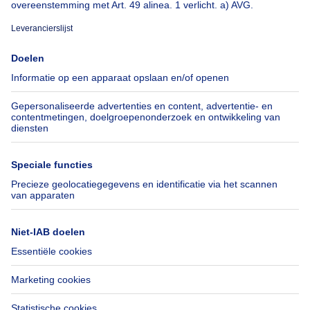
Over
Tools
Immoweb
Schat mijn eigendom
Pers
Hypothecair krediet met
Belfius
Jobs
Verzekeringen
Axel Springer Group
Verhuis checklist
SeLoger.com
Immowelt.de
Hulp
Volg ons
Veelgestelde vragen
Immoweb Blog
Fraude
Facebook
Toegankelijkheid
X
Contacteer ons
LinkedIn
Immoweb SA © 2026 - Alle rechten voorbehouden