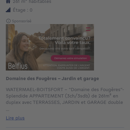
mètres carrés
261
m²
habitables
Étage : 0
Sponsorisé
Domaine des Fougères - Jardin et garage
WATERMAEL-BOITSFORT - "Domaine des Fougères"-
Splendide APPARTEMENT (3ch/3sdb) de 261m² en
duplex avec TERRASSES, JARDIN et GARAGE double
situé dans un cadre privilégié, niché au seing d'un
...
parc privé, avec concierge, en bordure de Forêt de
lire plus
Soignes avec toutes les facilités à proximité.
Jouissant d'un accès direct et une belle vue sur le