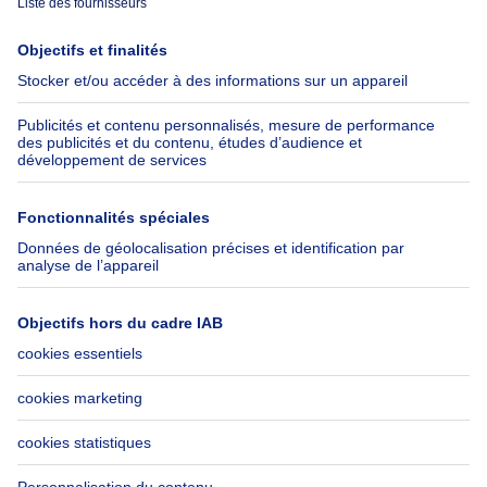
Immoweb
Estimer mon bien
Presse
Crédit hypothécaire avec
Belfius
Emplois
Assurances
Groupe Axel Springer
Check-list déménagement
SeLoger.com
Immowelt.de
Aide
Suivez-nous
FAQ
Immoweb Blog
Fraude
Facebook
Accessibilité
X
Contactez-nous
LinkedIn
Immoweb SA © 2026 - Tous droits réservés
Conditions d'utilisation
Gestion des cookies
Vie privée