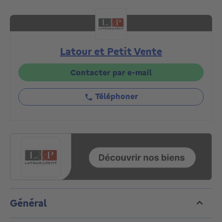
parc privé, il se compose, au rez-de-jardin, d'un hall
d'entrée avec vestiaire et toilettes, grand et lumineux
living de 60m² avec coin bibliothèque et feu ouvert,
salle à manger de 30m², grande cuisine hyper-
Latour et Petit Vente
équipée. Au même étage : suite parentale avec
chambre, dressing et salle de bains attenante.
Chambre 2 avec salle de bains attenante. A l'étage
Contacter par e-mail
inférieur, chambre avec sa salle de bains. Buanderie.
Système d'alarme et porte blindée. Luminaires.
Téléphoner
Volets et tentes solaires. Au rez-de-chaussée : garage
fermé pour deux voitures et grande cave de
rangement. Chaudière individuelle au gaz. Châssis en
bois double-vitrage partout. PEB "D-". Un bien
d'exception à découvrir en exclusivité avec L&P!
Général