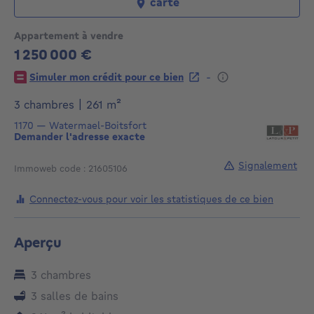
carte
Appartement à vendre
1 250 000 €
1250000€
-
Simuler mon crédit pour ce bien
mètres carrés
3 chambres
|
261
m²
1170
—
Watermael-Boitsfort
Demander l'adresse exacte
Signalement
Immoweb code : 21605106
Connectez-vous pour voir les statistiques de ce bien
Aperçu
3 chambres
3 salles de bains