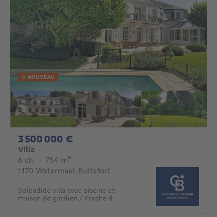
NOUVEAU
3500000€
3 500 000 €
Villa
6 chambres
mètres carrés
6 ch.
·
754
m²
1170 Watermael-Boitsfort
Splendide villa avec piscine et
maison de gardien / Proche d