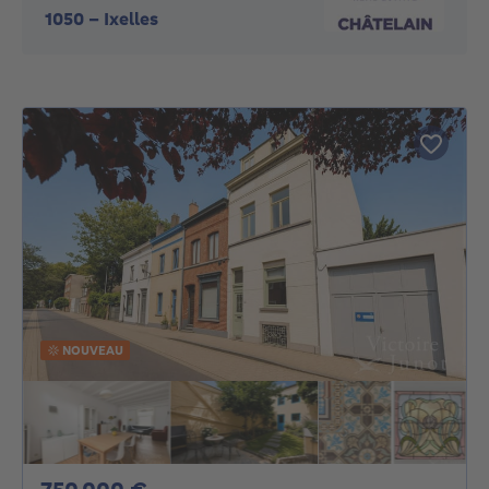
1050
-
Ixelles
NOUVEAU
750000€