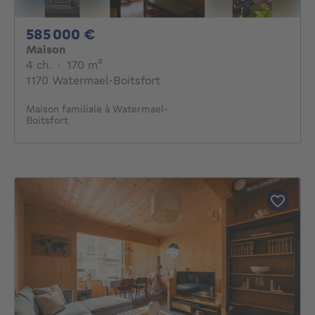
585000€
585 000 €
Maison
4 chambres
mètres carrés
4 ch.
·
170
m²
1170 Watermael-Boitsfort
Maison familiale à Watermael-
Boitsfort