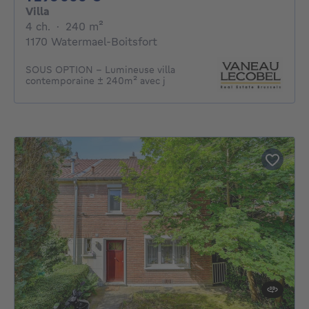
Villa
4 chambres
mètres carrés
4 ch.
·
240
m²
1170 Watermael-Boitsfort
SOUS OPTION - Lumineuse villa
contemporaine ± 240m² avec j