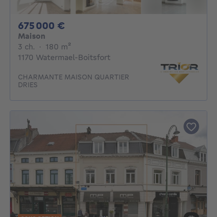
675000€
675 000 €
Maison
3 chambres
mètres carrés
3 ch.
·
180
m²
1170 Watermael-Boitsfort
CHARMANTE MAISON QUARTIER
DRIES