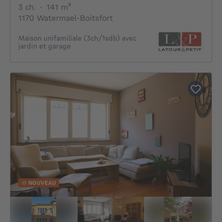
3 chambres
mètres carrés
3 ch.
·
141
m²
1170 Watermael-Boitsfort
Maison unifamiliale (3ch/1sdb) avec
jardin et garage
NOUVEAU