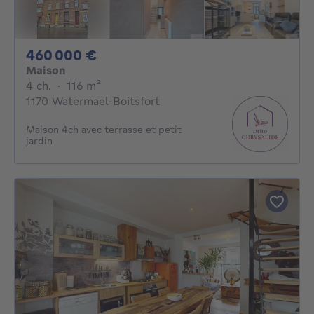
460000€
460 000 €
Maison
4 chambres
mètres carrés
4 ch.
·
116
m²
1170 Watermael-Boitsfort
Maison 4ch avec terrasse et petit
jardin