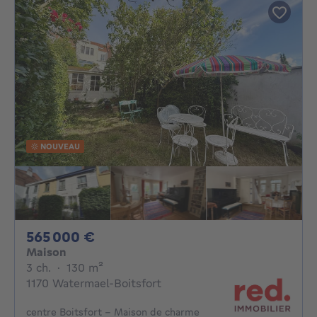
NOUVEAU
565000€
565 000 €
Maison
3 chambres
mètres carrés
3 ch.
·
130
m²
1170 Watermael-Boitsfort
centre Boitsfort - Maison de charme