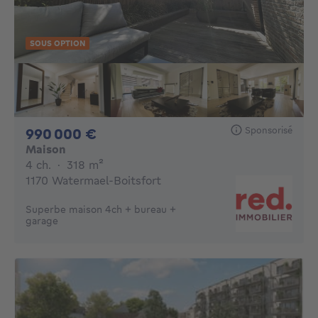
SOUS OPTION
Sponsorisé
990000€
990 000 €
Maison
4 chambres
mètres carrés
4 ch.
·
318
m²
1170 Watermael-Boitsfort
Superbe maison 4ch + bureau +
garage