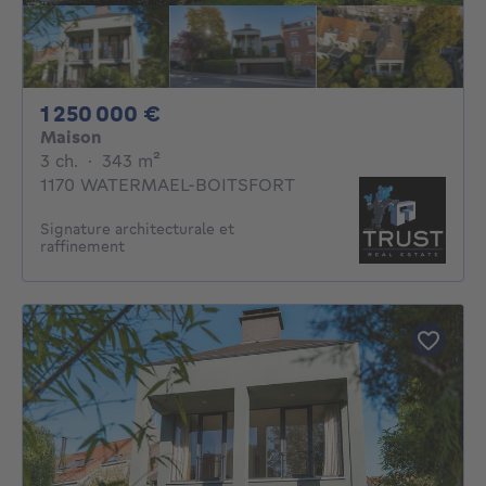
1250000€
1 250 000 €
Maison
3 chambres
mètres carrés
3 ch.
·
343
m²
1170 WATERMAEL-BOITSFORT
Signature architecturale et
raffinement