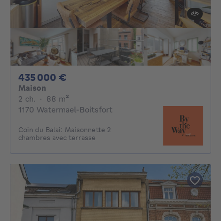
435000€
435 000 €
Maison
2 chambres
mètres carrés
2 ch.
·
88
m²
1170 Watermael-Boitsfort
Coin du Balai: Maisonnette 2
chambres avec terrasse