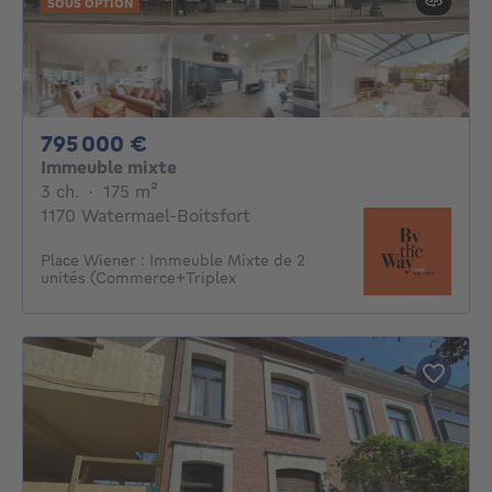
SOUS OPTION
795000€
795 000 €
Immeuble mixte
3 chambres
mètres carrés
3 ch.
·
175
m²
1170 Watermael-Boitsfort
Place Wiener : Immeuble Mixte de 2
unités (Commerce+Triplex