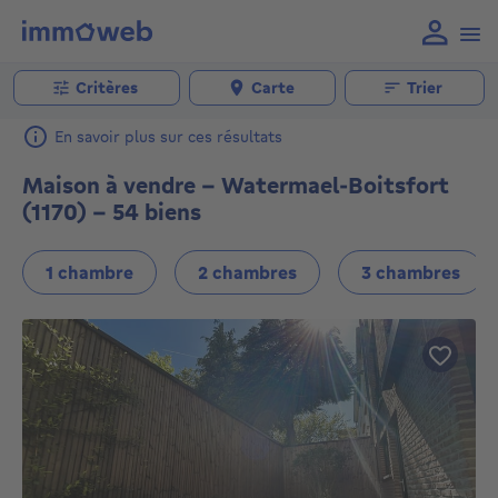
Critères
Carte
Trier
En savoir plus sur ces résultats
Maison à vendre - Watermael-Boitsfort
(1170) - 54 biens
1 chambre
2 chambres
3 chambres