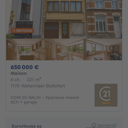
NOUVEAU
650000€
650 000 €
Maison
6 chambres
mètres carrés
6 ch.
·
221
m²
1170 Watermael-Boitsfort
COIN DU BALAI – Spacieuse maison
6CH + garage
Sponsorisé
EuroHouse sa