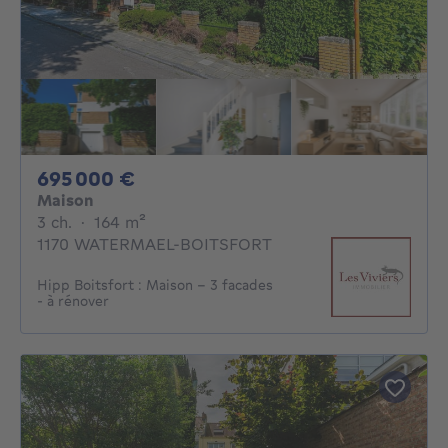
695000€
695 000 €
Maison
3 chambres
mètres carrés
3 ch.
·
164
m²
1170 WATERMAEL-BOITSFORT
Hipp Boitsfort : Maison - 3 facades
- à rénover