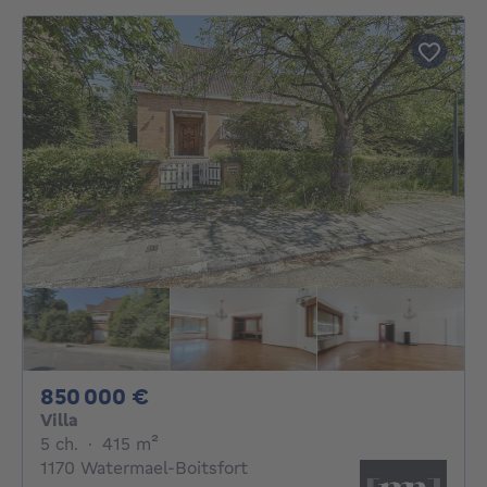
850000€
850 000 €
Villa
5 chambres
mètres carrés
5 ch.
·
415
m²
1170 Watermael-Boitsfort