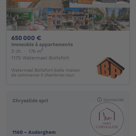
650000€
650 000 €
Immeuble à appartements
3 chambres
mètres carrés
3 ch.
·
176
m²
1170 Watermael-Boitsfort
Watermael Boitsfort-belle maison
de commerce-3 chambres-cour
Sponsorisé
Chrysalide sprl
1160
-
Auderghem