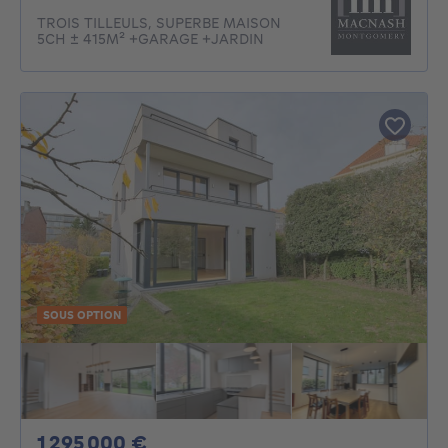
TROIS TILLEULS, SUPERBE MAISON
5CH ± 415M² +GARAGE +JARDIN
SOUS OPTION
1295000€
1 295 000 €