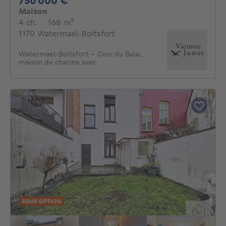
750 000 €
Maison
4 chambres
mètres carrés
4 ch.
·
168
m²
1170 Watermael-Boitsfort
Watermael-Boitsfort – Coin du Balai,
maison de charme avec
SOUS OPTION