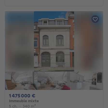
1475000€
1 475 000 €
Immeuble mixte
5 chambres
mètres carrés
5 ch.
·
340
m²