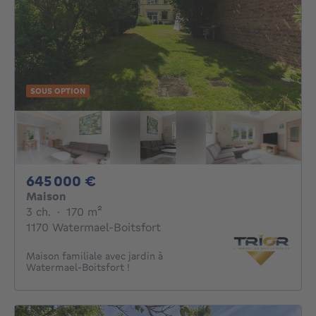
SOUS OPTION
645000€
645 000 €
Maison
3 chambres
mètres carrés
3 ch.
·
170
m²
1170 Watermael-Boitsfort
Maison familiale avec jardin à
Watermael-Boitsfort !