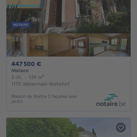
NOTAIRE
447500€
447 500 €
Maison
3 chambres
mètres carrés
3 ch.
·
139
m²
1170 Watermael-Boitsfort
Maison de Maître 2 façades avec
jardin