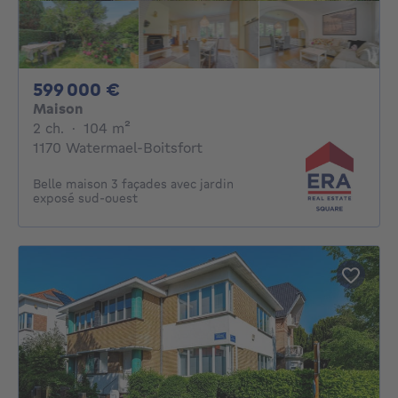
599000€
599 000 €
Maison
2 chambres
mètres carrés
2 ch.
·
104
m²
1170 Watermael-Boitsfort
Belle maison 3 façades avec jardin
exposé sud-ouest