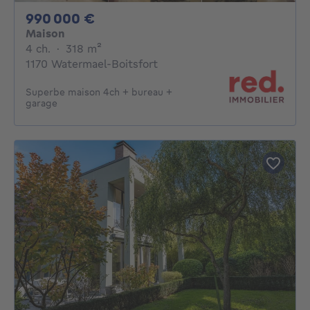
990000€
990 000 €
Maison
4 chambres
mètres carrés
4 ch.
·
318
m²
1170 Watermael-Boitsfort
Superbe maison 4ch + bureau +
garage