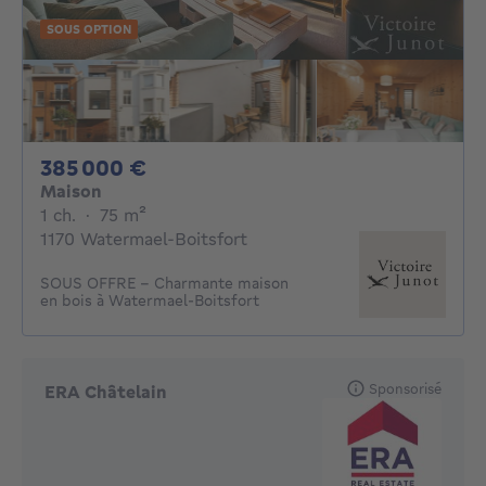
SOUS OPTION
385000€
385 000 €
Maison
1 chambre
mètres carrés
1 ch.
·
75
m²
1170 Watermael-Boitsfort
SOUS OFFRE - Charmante maison
en bois à Watermael-Boitsfort
Sponsorisé
ERA Châtelain