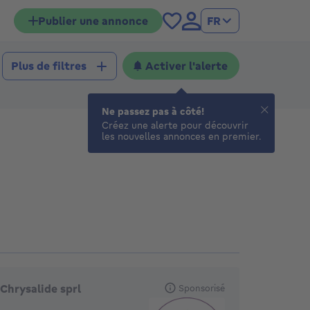
Publier une annonce
FR
Activer l'alerte
Plus de filtres
Ne passez pas à côté!
Créez une alerte pour découvrir
les nouvelles annonces en premier.
gences en vedette
Chrysalide sprl
Sponsorisé