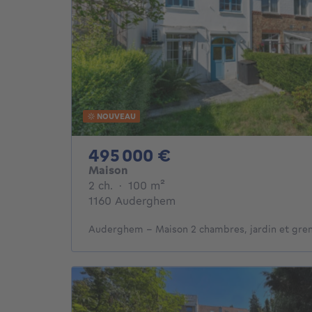
NOUVEAU
495000€
495 000 €
Maison
2 chambres
mètres carrés
2 ch.
·
100
m²
1160 Auderghem
Auderghem – Maison 2 chambres, jardin et gre