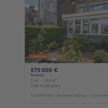
NOUVEAU
575000€
575 000 €
Maison
3 chambres
mètres carrés
3 ch.
·
142
m²
1160 Auderghem
AUDERGHEM - Herrmann Debroux - A proximité 