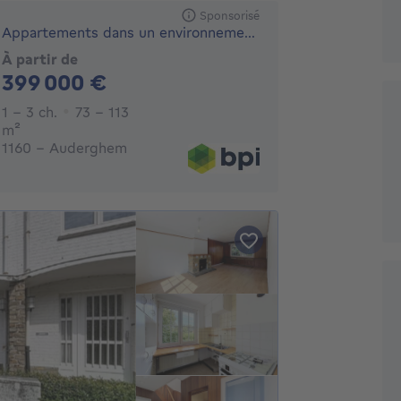
Sponsorisé
Appartements dans un environnement urbain et verdoyant
À partir de
399000€
399 000 €
1 - 3 Chambres
1 - 3 ch.
73 - 113
mètres carrés
m²
1160 - Auderghem