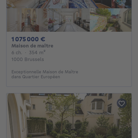
1075000€
1 075 000 €
Maison de maître
6 chambres
mètres carrés
6 ch.
·
354
m²
1000 Brussels
Exceptionnelle Maison de Maître
dans Quartier Européen