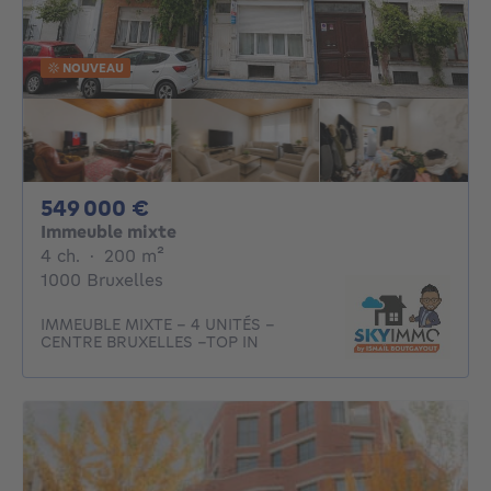
NOUVEAU
549000€
549 000 €
Immeuble mixte
4 chambres
mètres carrés
4 ch.
·
200
m²
1000 Bruxelles
IMMEUBLE MIXTE – 4 UNITÉS –
CENTRE BRUXELLES –TOP IN