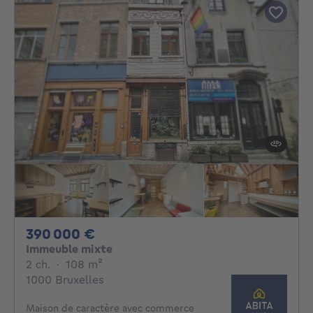
390000€
390 000 €
Immeuble mixte
2 chambres
mètres carrés
2 ch.
·
108
m²
1000 Bruxelles
Maison de caractère avec commerce