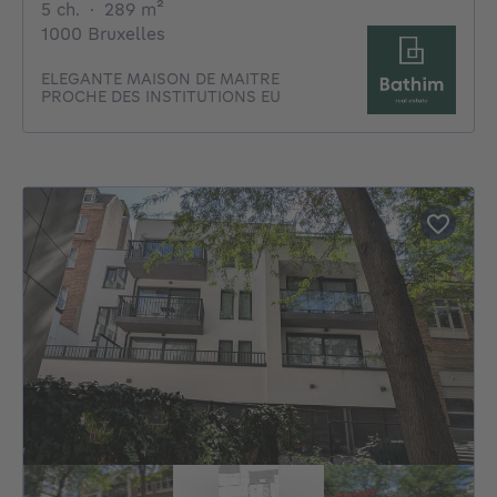
5 chambres
mètres carrés
5 ch.
·
289
m²
1000 Bruxelles
ELEGANTE MAISON DE MAITRE
PROCHE DES INSTITUTIONS EU