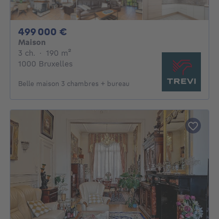
499000€
499 000 €
Maison
3 chambres
mètres carrés
3 ch.
·
190
m²
1000 Bruxelles
Belle maison 3 chambres + bureau