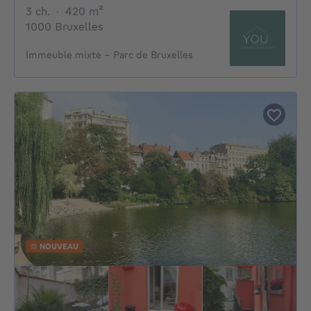
3 chambres
mètres carrés
3 ch.
·
420
m²
1000 Bruxelles
Immeuble mixte - Parc de Bruxelles
NOUVEAU