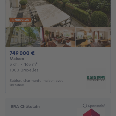
NOUVEAU
749000€
749 000 €
Maison
3 chambres
mètres carrés
3 ch.
·
165
m²
1000 Bruxelles
Sablon, charmante maison avec
terrasse
Sponsorisé
ERA Châtelain