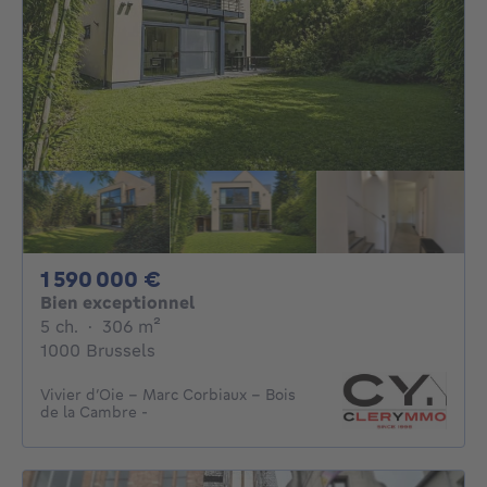
1590000€
1 590 000 €
Bien exceptionnel
5 chambres
mètres carrés
5 ch.
·
306
m²
1000 Brussels
Vivier d’Oie - Marc Corbiaux - Bois
de la Cambre -