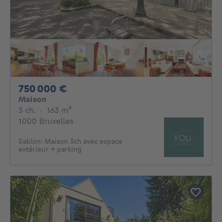
750000€
750 000 €
Maison
3 chambres
mètres carrés
3 ch.
·
163
m²
1000 Bruxelles
Sablon: Maison 3ch avec espace
extérieur + parking