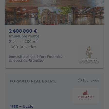
2400000€
2 400 000 €
Immeuble mixte
2 chambres
mètres carrés
2 ch.
·
1280
m²
1000 Bruxelles
Immeuble Mixte à Fort Potentiel -
au coeur de Bruxelles
Sponsorisé
FORMATO REAL ESTATE
1180
-
Uccle