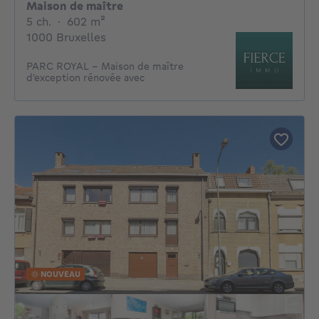
Maison de maître
5 chambres
mètres carrés
5 ch.
·
602
m²
1000 Bruxelles
PARC ROYAL – Maison de maître
d'exception rénovée avec
NOUVEAU