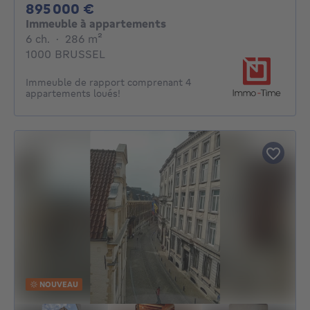
895000€
895 000 €
Immeuble à appartements
6 chambres
mètres carrés
6 ch.
·
286
m²
1000 BRUSSEL
Immeuble de rapport comprenant 4
appartements loués!
NOUVEAU