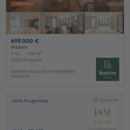
NOUVEAU
695000€
695 000 €
Maison
3 chambres
mètres carrés
3 ch.
·
138
m²
1000 Brussels
ARRIERE MAISON ENTIEREMENT
RENOVEE
Sponsorisé
JAM Properties