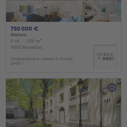
750000€
750 000 €
Maison
5 chambres
mètres carrés
5 ch.
·
230
m²
1000 Bruxelles
Cinquantenaire, maison 5 ch avec
jardin !