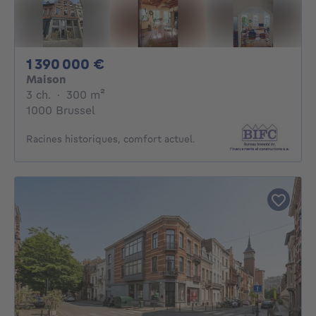
1390000€
1 390 000 €
Maison
3 chambres
mètres carrés
3 ch.
·
300
m²
1000 Brussel
Racines historiques, comfort actuel.