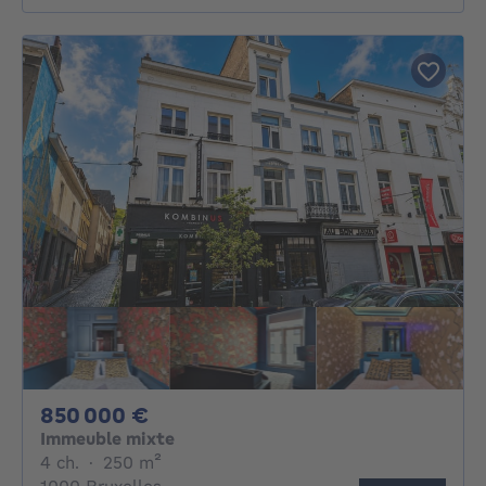
850000€
850 000 €
Immeuble mixte
4 chambres
mètres carrés
4 ch.
·
250
m²