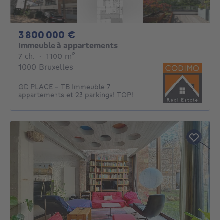
3800000€
3 800 000 €
Immeuble à appartements
7 chambres
mètres carrés
7 ch.
·
1100
m²
1000 Bruxelles
GD PLACE - TB Immeuble 7
appartements et 23 parkings! TOP!