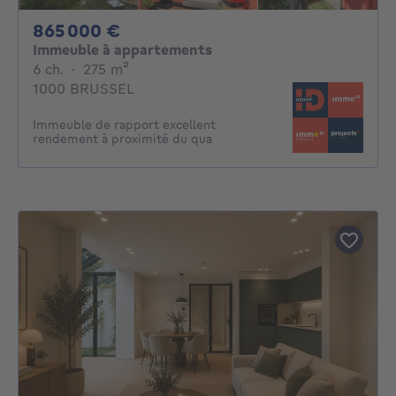
865000€
865 000 €
Immeuble à appartements
6 chambres
mètres carrés
6 ch.
·
275
m²
1000 BRUSSEL
Immeuble de rapport excellent
rendement à proximité du qua