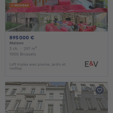
NOUVEAU
895000€
895 000 €
Maison
3 chambres
mètres carrés
3 ch.
·
297
m²
1000 Brussels
Loft triplex avec piscine, jardin et
rooftop