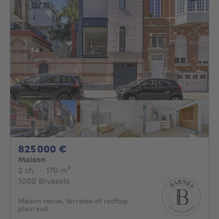
825000€
825 000 €
Maison
2 chambres
mètres carrés
2 ch.
·
170
m²
1000 Brussels
Maison neuve, terrasse et rooftop
plein sud