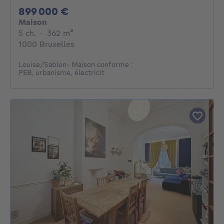
899000€
899 000 €
Maison
5 chambres
mètres carrés
5 ch.
·
362
m²
1000 Bruxelles
Louise/Sablon- Maison conforme :
PEB, urbanisme, électricit