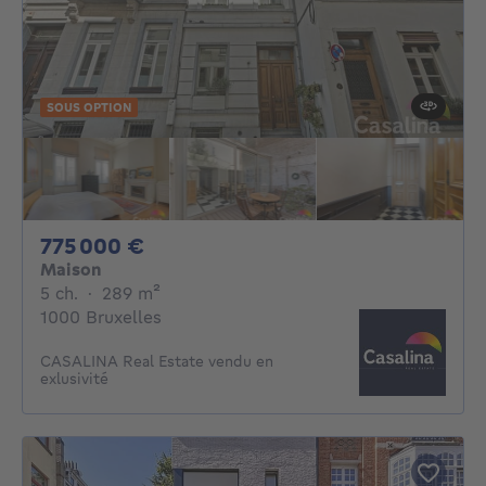
SOUS OPTION
775000€
775 000 €
Maison
5 chambres
mètres carrés
5 ch.
·
289
m²
1000 Bruxelles
CASALINA Real Estate vendu en
exlusivité