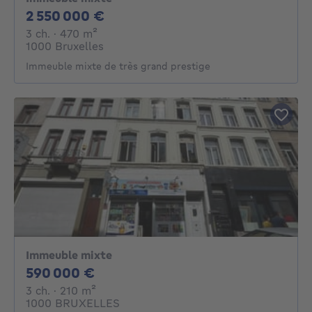
2550000€
2 550 000 €
3 chambres
mètres carrés
3 ch.
· 470
m²
1000 Bruxelles
Immeuble mixte de très grand prestige
Immeuble mixte
590000€
590 000 €
3 chambres
mètres carrés
3 ch.
· 210
m²
1000 BRUXELLES