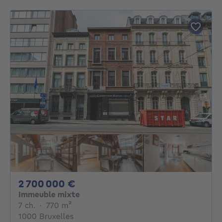
2700000€
2 700 000 €
Immeuble mixte
7 chambres
mètres carrés
7 ch.
·
770
m²
1000 Bruxelles