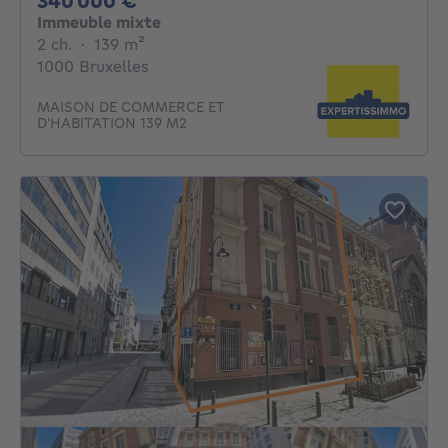
340 000 €
Immeuble mixte
2 chambres
mètres carrés
2 ch.
·
139
m²
1000 Bruxelles
MAISON DE COMMERCE ET
D'HABITATION 139 M2