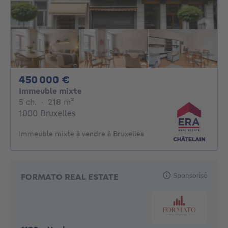
450000€
450 000 €
Immeuble mixte
5 chambres
mètres carrés
5 ch.
·
218
m²
1000 Bruxelles
Immeuble mixte à vendre à Bruxelles
Sponsorisé
FORMATO REAL ESTATE