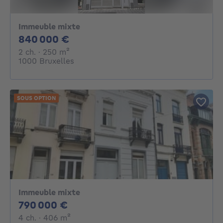
Immeuble mixte
840000€
840 000 €
2 chambres
mètres carrés
2 ch.
· 250
m²
1000 Bruxelles
SOUS OPTION
Immeuble mixte
790000€
790 000 €
4 chambres
mètres carrés
4 ch.
· 406
m²