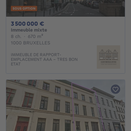
SOUS OPTION
3500000€
3 500 000 €
Immeuble mixte
8 chambres
mètres carrés
8 ch.
·
670
m²
1000 BRUXELLES
IMMEUBLE DE RAPPORT-
EMPLACEMENT AAA - TRES BON
ETAT