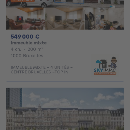
549000€
549 000 €
Immeuble mixte
4 chambres
mètres carrés
4 ch.
·
200
m²
1000 Bruxelles
IMMEUBLE MIXTE – 4 UNITÉS –
CENTRE BRUXELLES –TOP IN