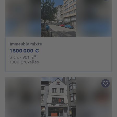
Immeuble mixte
1500000€
1 500 000 €
3 chambres
mètres carrés
3 ch.
· 901
m²
1000 Bruxelles