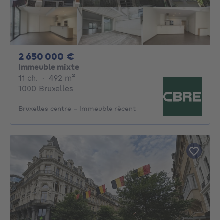
2650000€
2 650 000 €
Immeuble mixte
11 chambres
mètres carrés
11 ch.
·
492
m²
1000 Bruxelles
Bruxelles centre - Immeuble récent