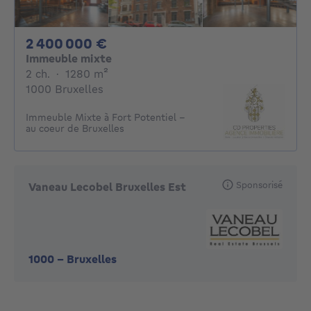
2400000€
2 400 000 €
Immeuble mixte
2 chambres
mètres carrés
2 ch.
·
1280
m²
1000 Bruxelles
Immeuble Mixte à Fort Potentiel -
au coeur de Bruxelles
Sponsorisé
Vaneau Lecobel Bruxelles Est
1000
-
Bruxelles