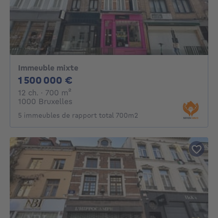
Immeuble mixte
1500000€
1 500 000 €
12 chambres
mètres carrés
12 ch.
· 700
m²
1000 Bruxelles
5 immeubles de rapport total 700m2