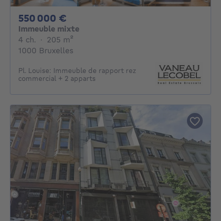
550000€
550 000 €
Immeuble mixte
4 chambres
mètres carrés
4 ch.
·
205
m²
1000 Bruxelles
Pl. Louise: Immeuble de rapport rez
commercial + 2 apparts