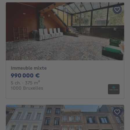
Immeuble mixte
990000€
990 000 €
5 chambres
mètres carrés
5 ch.
· 375
m²
1000 Bruxelles