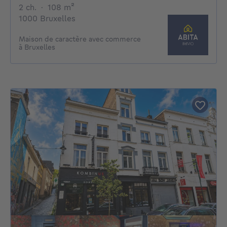
2 chambres
mètres carrés
2 ch.
·
108
m²
1000 Bruxelles
Maison de caractère avec commerce
à Bruxelles