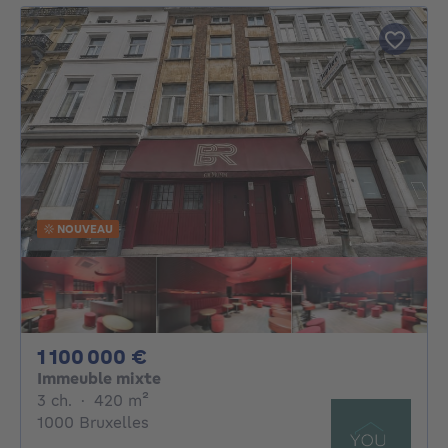
NOUVEAU
1100000€
1 100 000 €
Immeuble mixte
3 chambres
mètres carrés
3 ch.
·
420
m²
1000 Bruxelles