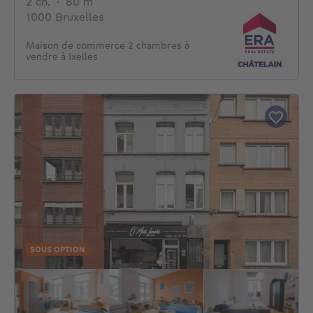
2 chambres
mètres carrés
2 ch.
·
80
m²
1000 Bruxelles
Maison de commerce 2 chambres à
vendre à Ixelles
SOUS OPTION