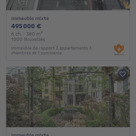
Immeuble mixte
495000€
495 000 €
6 chambres
mètres carrés
6 ch.
· 380
m²
1000 Bruxelles
Immeuble de rapport 2 appartements 3
chambres et 1 commerce
Immeuble mixte