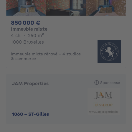
850000€
850 000 €
Immeuble mixte
4 chambres
mètres carrés
4 ch.
·
250
m²
1000 Bruxelles
Immeuble mixte rénové – 4 studios
& commerce
Sponsorisé
JAM Properties
1060
-
ST-Gilles