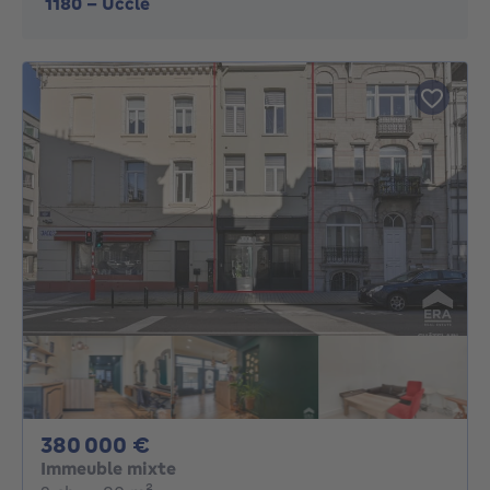
1180
-
Uccle
380000€
380 000 €
Immeuble mixte