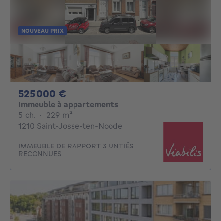
NOUVEAU PRIX
525000€
525 000 €
Immeuble à appartements
5 chambres
mètres carrés
5 ch.
·
229
m²
1210 Saint-Josse-ten-Noode
IMMEUBLE DE RAPPORT 3 UNTIÉS
RECONNUES