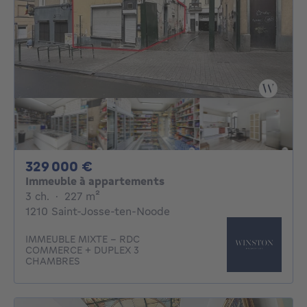
329000€
329 000 €
Immeuble à appartements
3 chambres
mètres carrés
3 ch.
·
227
m²
1210 Saint-Josse-ten-Noode
IMMEUBLE MIXTE - RDC
COMMERCE + DUPLEX 3
CHAMBRES