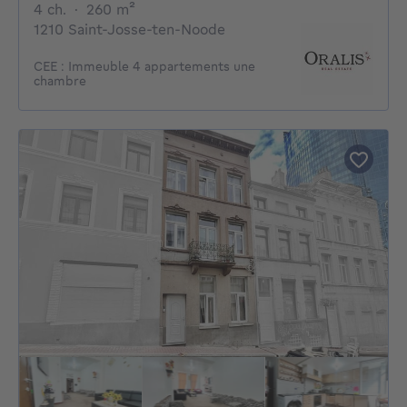
4 chambres
mètres carrés
4 ch.
·
260
m²
1210 Saint-Josse-ten-Noode
CEE : Immeuble 4 appartements une
chambre