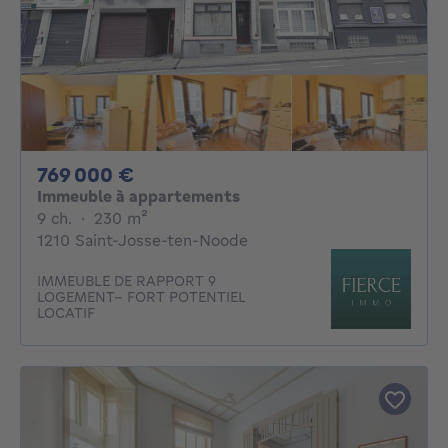
769000€
769 000 €
Immeuble à appartements
9 chambres
mètres carrés
9 ch.
·
230
m²
1210 Saint-Josse-ten-Noode
IMMEUBLE DE RAPPORT 9
LOGEMENT– FORT POTENTIEL
LOCATIF