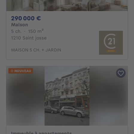
290000€
290 000 €
Maison
5 chambres
mètres carrés
5 ch.
·
150
m²
1210 Saint josse
MAISON 5 CH. + JARDIN
NOUVEAU
Immeuble à appartements