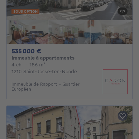
SOUS OPTION
535000€
535 000 €
Immeuble à appartements
4 chambres
mètres carrés
4 ch.
·
186
m²
1210 Saint-Josse-ten-Noode
Immeuble de Rapport - Quartier
Européen