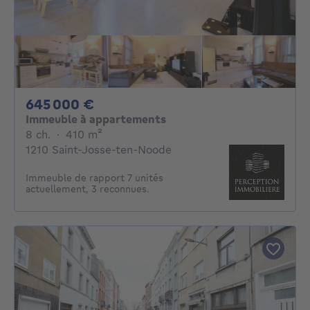
645000€
645 000 €
Immeuble à appartements
8 chambres
mètres carrés
8 ch.
·
410
m²
1210 Saint-Josse-ten-Noode
Immeuble de rapport 7 unités
actuellement, 3 reconnues.