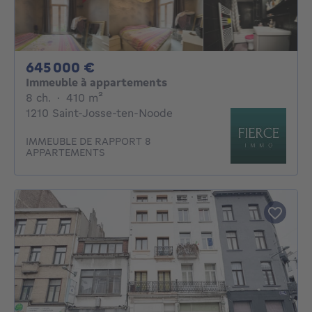
645000€
645 000 €
Immeuble à appartements
8 chambres
mètres carrés
8 ch.
·
410
m²
1210 Saint-Josse-ten-Noode
IMMEUBLE DE RAPPORT 8
APPARTEMENTS