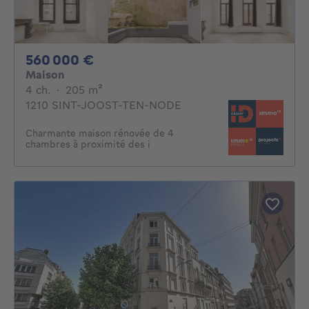
560000€
560 000 €
Maison
4 chambres
mètres carrés
4 ch.
·
205
m²
1210 SINT-JOOST-TEN-NODE
Charmante maison rénovée de 4
chambres à proximité des i