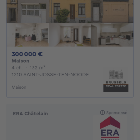
300000€
300 000 €
Maison
4 chambres
mètres carrés
4 ch.
·
132
m²
1210 SAINT-JOSSE-TEN-NOODE
Maison
Sponsorisé
ERA Châtelain