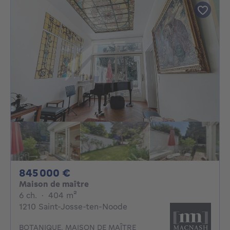
845000€
845 000 €
Maison de maître
6 chambres
mètres carrés
6 ch.
·
404
m²
1210 Saint-Josse-ten-Noode
BOTANIQUE, MAISON DE MAÎTRE