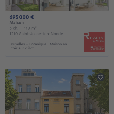
695000€
695 000 €
Maison
3 chambres
mètres carrés
3 ch.
·
118
m²
1210 Saint-Josse-ten-Noode
Bruxelles - Botanique | Maison en
intérieur d’îlot