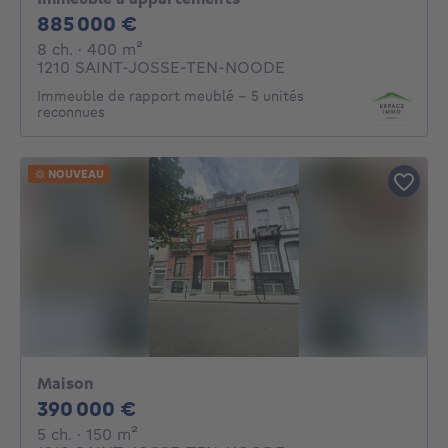
885000€
885 000 €
8 chambres
mètres carrés
8 ch.
· 400
m²
1210 SAINT-JOSSE-TEN-NOODE
Immeuble de rapport meublé - 5 unités
reconnues
NOUVEAU
Maison
390000€
390 000 €
5 chambres
mètres carrés
5 ch.
· 150
m²