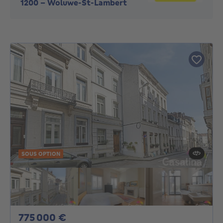
1200
-
Woluwe-St-Lambert
SOUS OPTION
775000€
775 000 €