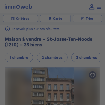
Critères
Carte
Trier
En savoir plus sur ces résultats
Maison à vendre - St-Josse-Ten-Noode
(1210) - 35 biens
1 chambre
2 chambres
3 chambres