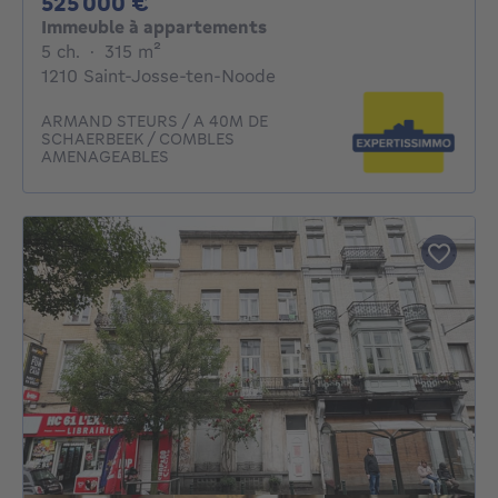
525000€
525 000 €
Immeuble à appartements
5 chambres
mètres carrés
5 ch.
·
315
m²
1210 Saint-Josse-ten-Noode
ARMAND STEURS / A 40M DE
SCHAERBEEK / COMBLES
AMENAGEABLES