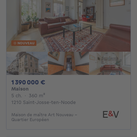
NOUVEAU
1390000€
1 390 000 €
Maison
5 chambres
mètres carrés
5 ch.
·
360
m²
1210 Saint-Josse-ten-Noode
Maison de maître Art Nouveau –
Quartier Européen