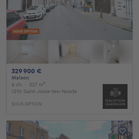
SOUS OPTION
329900€
329 900 €
Maison
6 chambres
mètres carrés
6 ch.
·
227
m²
1210 Saint-Josse-ten-Noode
SOUS OPTION