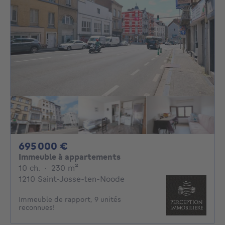
695000€
695 000 €
Immeuble à appartements
10 chambres
mètres carrés
10 ch.
·
230
m²
1210 Saint-Josse-ten-Noode
Immeuble de rapport, 9 unités
reconnues!