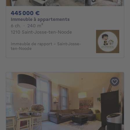
445000€
445 000 €
Immeuble à appartements
6 chambres
mètres carrés
6 ch.
·
240
m²
1210 Saint-Josse-ten-Noode
Immeuble de rapport - Saint-Josse-
ten-Noode