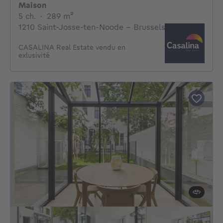
Maison
5 chambres
mètres carrés
5 ch.
·
289
m²
1210 Saint-Josse-ten-Noode - Brussels
CASALINA Real Estate vendu en
exlusivité