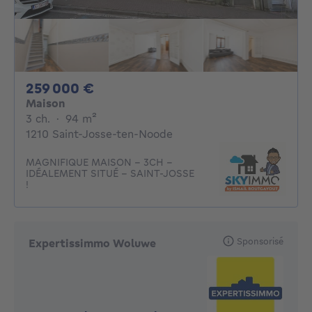
259000€
259 000 €
Maison
3 chambres
mètres carrés
3 ch.
·
94
m²
1210 Saint-Josse-ten-Noode
MAGNIFIQUE MAISON - 3CH -
IDÉALEMENT SITUÉ - SAINT-JOSSE
!
Sponsorisé
Expertissimmo Woluwe