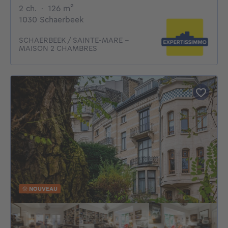
2 chambres
mètres carrés
2 ch.
·
126
m²
1030 Schaerbeek
SCHAERBEEK / SAINTE-MARE -
MAISON 2 CHAMBRES
NOUVEAU