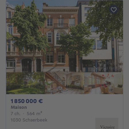
1850000€
1 850 000 €
Maison
7 chambres
mètres carrés
7 ch.
·
564
m²
1030 Schaerbeek