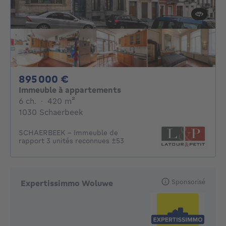
895000€
895 000 €
Immeuble à appartements
6 chambres
mètres carrés
6 ch.
·
420
m²
1030 Schaerbeek
SCHAERBEEK – Immeuble de
rapport 3 unités reconnues ±53
Sponsorisé
Expertissimmo Woluwe