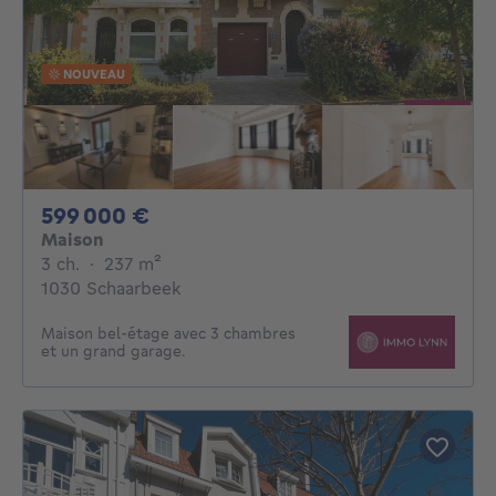
NOUVEAU
599000€
599 000 €
Maison
3 chambres
mètres carrés
3 ch.
·
237
m²
1030 Schaarbeek
Maison bel-étage avec 3 chambres
et un grand garage.