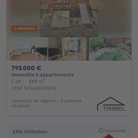
NOUVEAU
795000€
795 000 €
Immeuble à appartements
7 chambres
mètres carrés
7 ch.
·
349
m²
1030 SCHAERBEEK
Immeuble de rapport - Excellente
situation!
Sponsorisé
ERA Châtelain