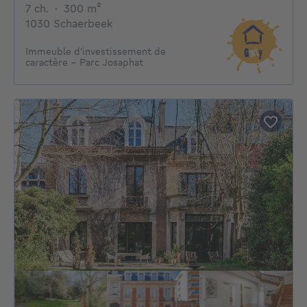
7 chambres
mètres carrés
7 ch.
·
300
m²
1030 Schaerbeek
Immeuble d’investissement de
caractère – Parc Josaphat