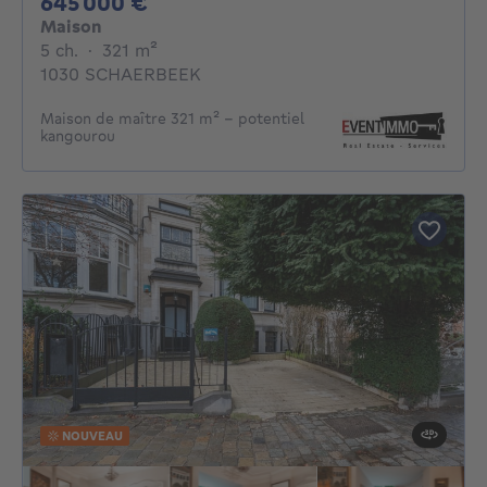
645000€
645 000 €
Maison
5 chambres
mètres carrés
5 ch.
·
321
m²
1030 SCHAERBEEK
Maison de maître 321 m² - potentiel
kangourou
NOUVEAU