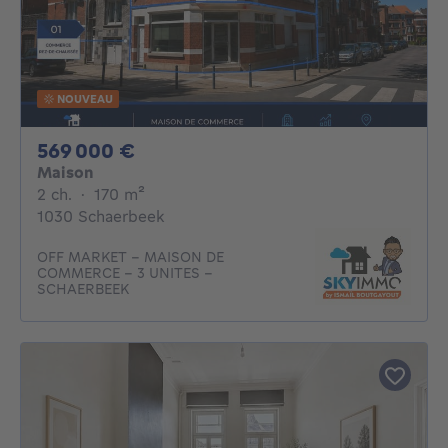
NOUVEAU
569000€
569 000 €
Maison
2 chambres
mètres carrés
2 ch.
·
170
m²
1030 Schaerbeek
OFF MARKET - MAISON DE
COMMERCE - 3 UNITES -
SCHAERBEEK