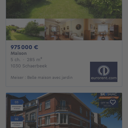
975000€
975 000 €
Maison
5 chambres
mètres carrés
5 ch.
·
285
m²
1030 Schaerbeek
Meiser : Belle maison avec jardin