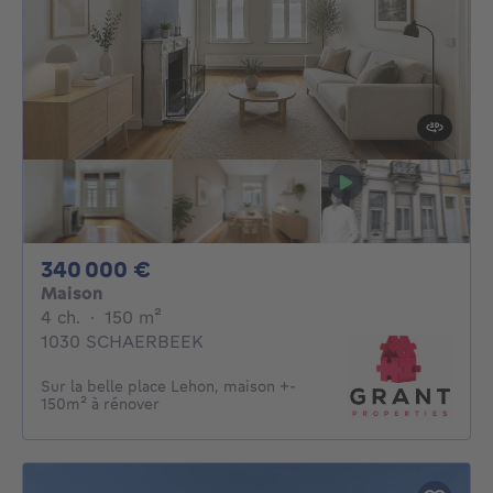
340000€
340 000 €
Maison
4 chambres
mètres carrés
4 ch.
·
150
m²
1030 SCHAERBEEK
Sur la belle place Lehon, maison +-
150m² à rénover