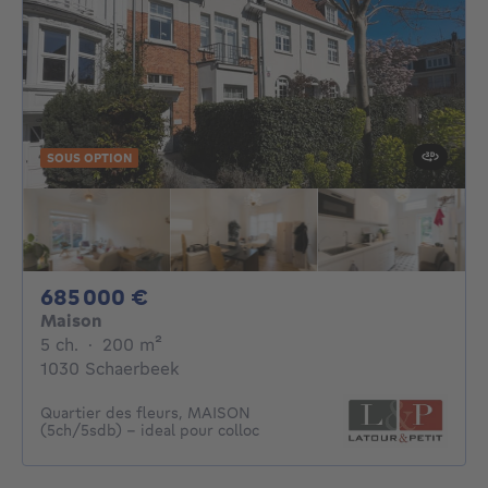
SOUS OPTION
685000€
685 000 €
Maison
5 chambres
mètres carrés
5 ch.
·
200
m²
1030 Schaerbeek
Quartier des fleurs, MAISON
(5ch/5sdb) - ideal pour colloc