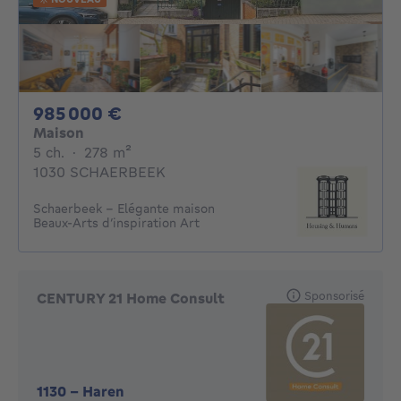
985000€
985 000 €
Maison
5 chambres
mètres carrés
5 ch.
·
278
m²
1030 SCHAERBEEK
Schaerbeek - Elégante maison
Beaux-Arts d’inspiration Art
Sponsorisé
CENTURY 21 Home Consult
1130
-
Haren