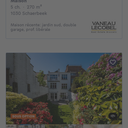
Maison
5 chambres
mètres carrés
5 ch.
·
270
m²
1030 Schaerbeek
Maison récente: jardin sud, double
garage, prof. libérale
SOUS OPTION