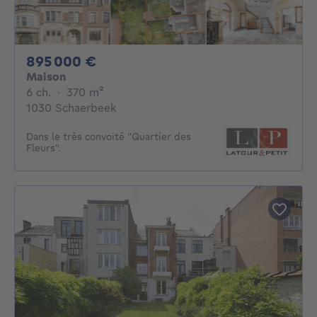
895000€
895 000 €
Maison
6 chambres
mètres carrés
6 ch.
·
370
m²
1030 Schaerbeek
Dans le très convoité "Quartier des
Fleurs".