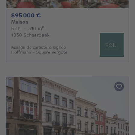
895000€
895 000 €
Maison
5 chambres
mètres carrés
5 ch.
·
310
m²
1030 Schaerbeek
Maison de caractère signée
Hoffmann – Square Vergote