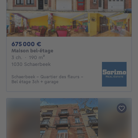
675000€
675 000 €
Maison bel-étage
3 chambres
mètres carrés
3 ch.
·
190
m²
1030 Schaerbeek
Schaerbeek - Quartier des fleurs -
Bel étage 3ch + garage