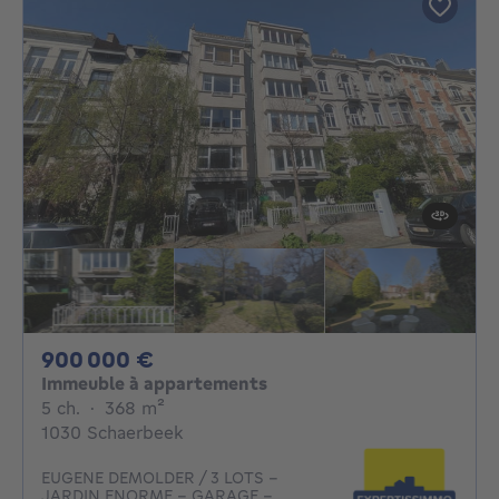
900000€
900 000 €
Immeuble à appartements
5 chambres
mètres carrés
5 ch.
·
368
m²
1030 Schaerbeek
EUGENE DEMOLDER / 3 LOTS -
JARDIN ENORME - GARAGE -