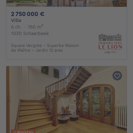
2750000€
2 750 000 €
Villa
6 chambres
mètres carrés
6 ch.
·
760
m²
1030 Schaerbeek
Square Vergote - Superbe Maison
de Maître - Jardin 12 ares
NOUVEAU