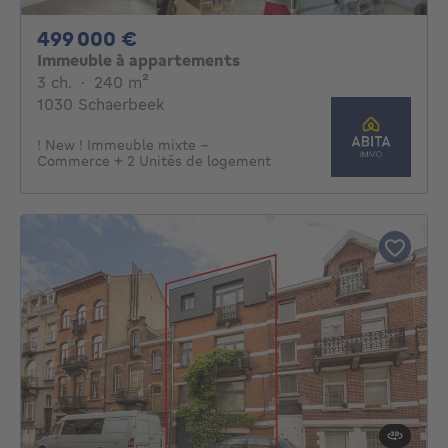
499000€
499 000 €
Immeuble à appartements
3 chambres
mètres carrés
3 ch.
·
240
m²
1030 Schaerbeek
! New ! Immeuble mixte -
Commerce + 2 Unités de logement