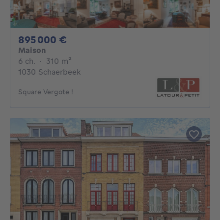
895000€
895 000 €
Maison
6 chambres
mètres carrés
6 ch.
·
310
m²
1030 Schaerbeek
Square Vergote !