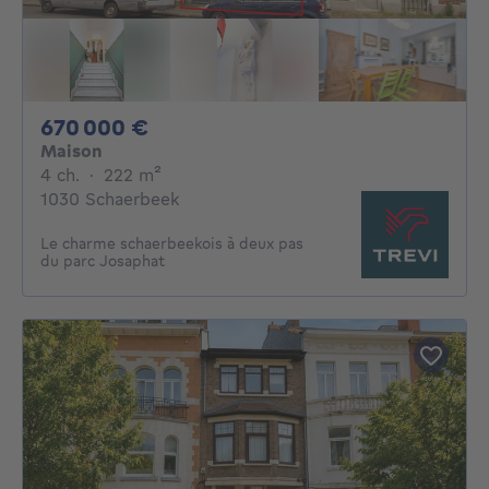
670000€
670 000 €
Maison
4 chambres
mètres carrés
4 ch.
·
222
m²
1030 Schaerbeek
Le charme schaerbeekois à deux pas
du parc Josaphat