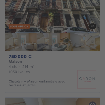
SOUS OPTION
750000€
750 000 €
Maison
4 chambres
mètres carrés
4 ch.
·
214
m²
1050 Ixelles
Chatelain - Maison unifamiliale avec
terrasse et jardin