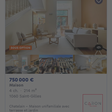
SOUS OPTION
750000€
750 000 €
Maison
4 chambres
mètres carrés
4 ch.
·
214
m²
1060 Saint-Gilles
Chatelain - Maison unifamiliale avec
terrasse et jardin