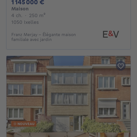
1145000€
1 145 000 €
Maison
4 chambres
mètres carrés
4 ch.
·
250
m²
1050 Ixelles
Franz Merjay - Élégante maison
familiale avec jardin
NOUVEAU