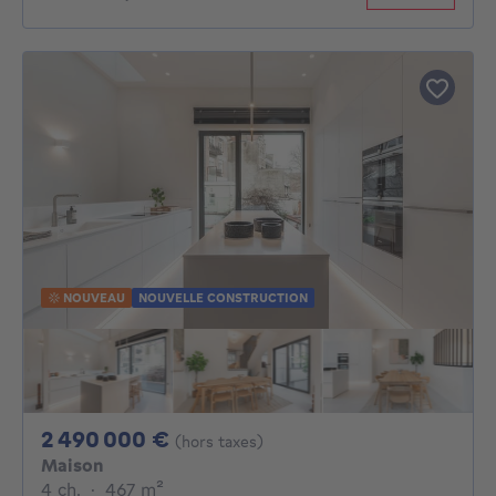
NOUVEAU
NOUVELLE CONSTRUCTION
2490000€
2 490 000 €
(hors taxes)
Maison
4 chambres
mètres carrés
4 ch.
·
467
m²