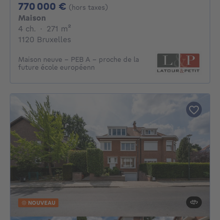
770000€
770 000 €
(hors taxes)
Maison
4 chambres
mètres carrés
4 ch.
·
271
m²
1120 Bruxelles
Maison neuve - PEB A - proche de la
future école européenn
NOUVEAU