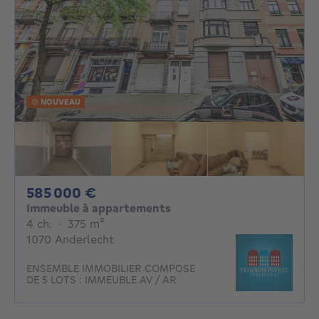
NOUVEAU
585000€
585 000 €
Immeuble à appartements
4 chambres
mètres carrés
4 ch.
·
375
m²
1070 Anderlecht
ENSEMBLE IMMOBILIER COMPOSE
DE 5 LOTS : IMMEUBLE AV / AR