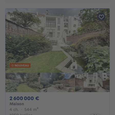
NOUVEAU
2600000€
2 600 000 €
Maison
4 chambres
mètres carrés
4 ch.
·
544
m²