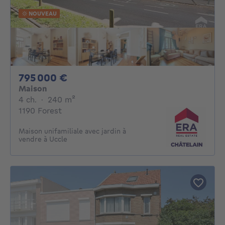
NOUVEAU
795000€
795 000 €
Maison
4 chambres
mètres carrés
4 ch.
·
240
m²
1190 Forest
Maison unifamiliale avec jardin à
vendre à Uccle