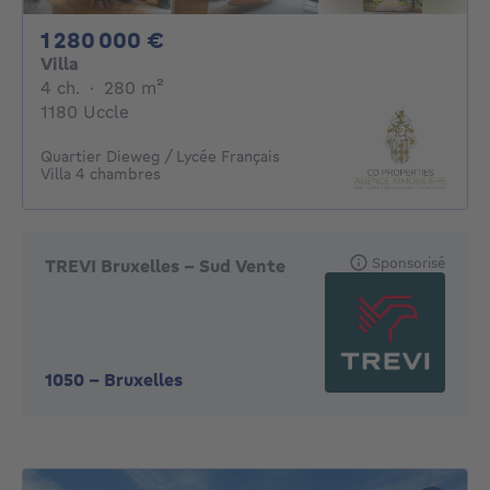
1280000€
1 280 000 €
Villa
4 chambres
mètres carrés
4 ch.
·
280
m²
1180 Uccle
Quartier Dieweg / Lycée Français
Villa 4 chambres
Sponsorisé
TREVI Bruxelles - Sud Vente
1050
-
Bruxelles