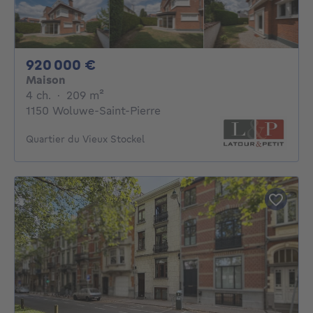
920000€
920 000 €
Maison
4 chambres
mètres carrés
4 ch.
·
209
m²
1150 Woluwe-Saint-Pierre
Quartier du Vieux Stockel