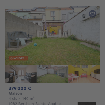
NOUVEAU
379000€
379 000 €
Maison
4 chambres
mètres carrés
4 ch.
·
140
m²
1082 Berchem-Sainte-Agathe