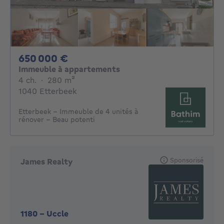
650000€
650 000 €
Immeuble à appartements
4 chambres
mètres carrés
4 ch.
·
280
m²
1040 Etterbeek
Etterbeek - Immeuble de 4 unités à
rénover - Beau potenti
Sponsorisé
James Realty
1180
-
Uccle