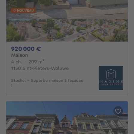
NOUVEAU
920000€
920 000 €
Maison
4 chambres
mètres carrés
4 ch.
·
209
m²
1150 Sint-Pieters-Woluwe
Stockel - Superbe maison 3 façades
!