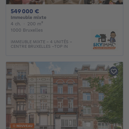
549000€
549 000 €
Immeuble mixte
4 chambres
mètres carrés
4 ch.
·
200
m²
1000 Bruxelles
IMMEUBLE MIXTE – 4 UNITÉS –
CENTRE BRUXELLES –TOP IN
NOUVEAU