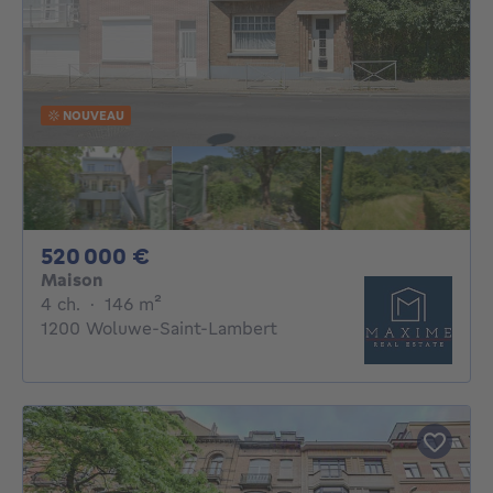
NOUVEAU
520000€
520 000 €
Maison
4 chambres
mètres carrés
4 ch.
·
146
m²
1200 Woluwe-Saint-Lambert