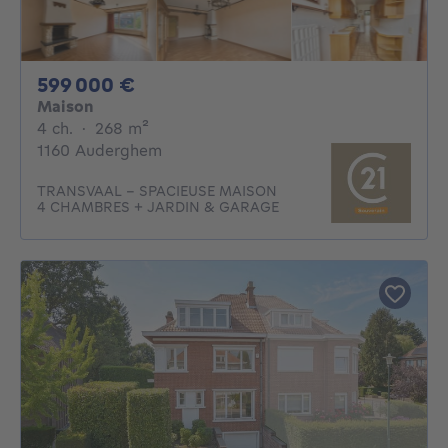
599000€
599 000 €
Maison
4 chambres
mètres carrés
4 ch.
·
268
m²
1160 Auderghem
TRANSVAAL – SPACIEUSE MAISON
4 CHAMBRES + JARDIN & GARAGE