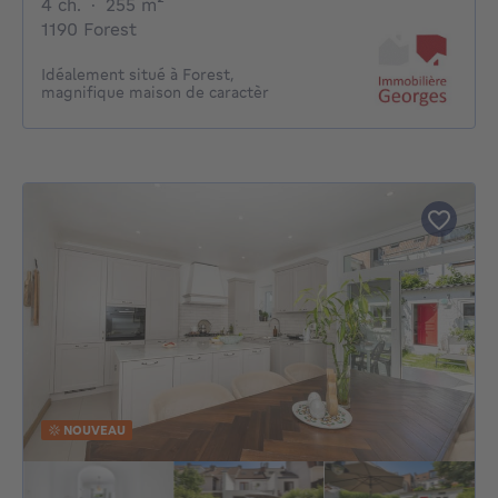
4 chambres
mètres carrés
4 ch.
·
255
m²
1190 Forest
Idéalement situé à Forest,
magnifique maison de caractèr
NOUVEAU