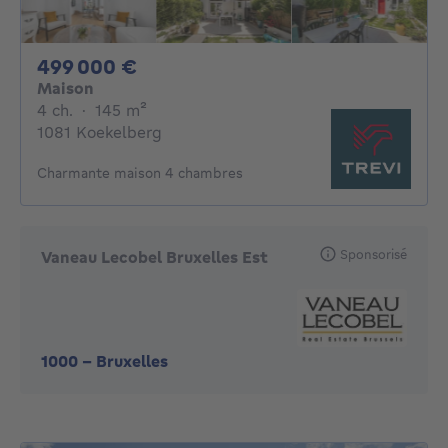
499000€
499 000 €
Maison
4 chambres
mètres carrés
4 ch.
·
145
m²
1081 Koekelberg
Charmante maison 4 chambres
Sponsorisé
Vaneau Lecobel Bruxelles Est
1000
-
Bruxelles