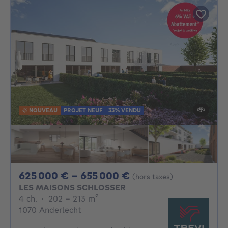
NOUVEAU
PROJET NEUF
33% VENDU
De 625000€ À 655
625 000 € - 655 000 €
(hors taxes)
LES MAISONS SCHLOSSER
4 chambres
mètres carrés
4 ch.
·
202 - 213
m²
1070 Anderlecht