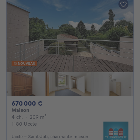
NOUVEAU
670000€
670 000 €
Maison
4 chambres
mètres carrés
4 ch.
·
209
m²
1180 Uccle
Uccle – Saint-Job, charmante maison