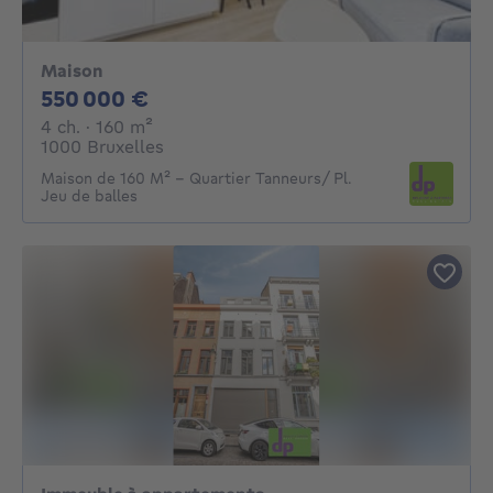
Maison
550000€
550 000 €
4 chambres
mètres carrés
4 ch.
· 160
m²
1000 Bruxelles
Maison de 160 M² - Quartier Tanneurs/ Pl.
Jeu de balles