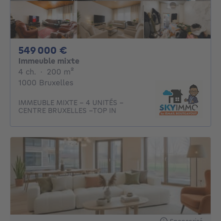
549000€
549 000 €
Immeuble mixte
4 chambres
mètres carrés
4 ch.
·
200
m²
1000 Bruxelles
IMMEUBLE MIXTE – 4 UNITÉS –
CENTRE BRUXELLES –TOP IN
Sponsorisé