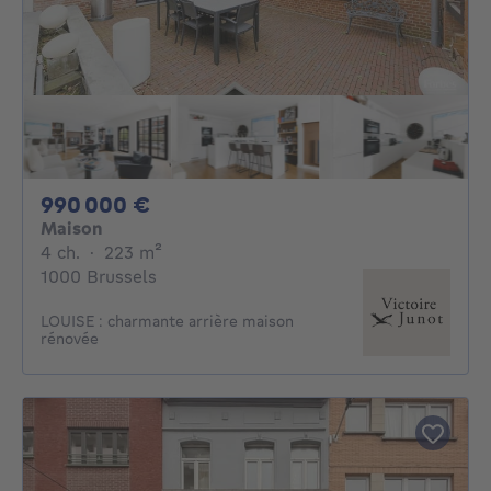
990000€
990 000 €
Maison
4 chambres
mètres carrés
4 ch.
·
223
m²
1000 Brussels
LOUISE : charmante arrière maison
rénovée