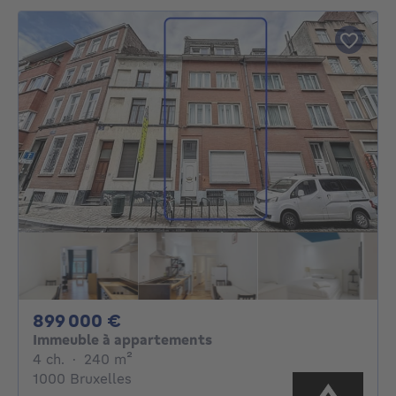
899000€
899 000 €
Immeuble à appartements
4 chambres
mètres carrés
4 ch.
·
240
m²
1000 Bruxelles