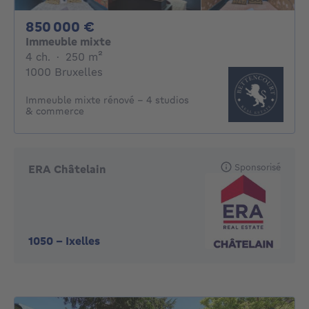
850000€
850 000 €
Immeuble mixte
4 chambres
mètres carrés
4 ch.
·
250
m²
1000 Bruxelles
Immeuble mixte rénové – 4 studios
& commerce
Sponsorisé
ERA Châtelain
1050
-
Ixelles