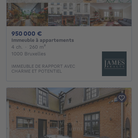
950000€
950 000 €
Immeuble à appartements
4 chambres
mètres carrés
4 ch.
·
260
m²
1000 Bruxelles
IMMEUBLE DE RAPPORT AVEC
CHARME ET POTENTIEL