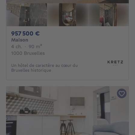
957500€
957 500 €
Maison
4 chambres
mètres carrés
4 ch.
·
90
m²
1000 Bruxelles
Un hôtel de caractère au cœur du
Bruxelles historique