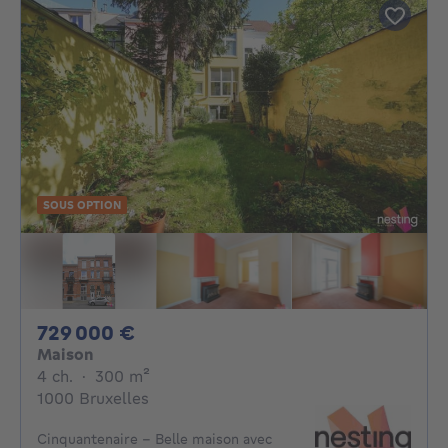
SOUS OPTION
729000€
729 000 €
Maison
4 chambres
mètres carrés
4 ch.
·
300
m²
1000 Bruxelles
Cinquantenaire - Belle maison avec