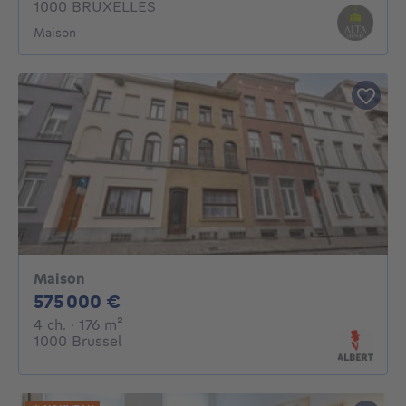
1000 BRUXELLES
Maison
Maison
575000€
575 000 €
4 chambres
mètres carrés
4 ch.
· 176
m²
1000 Brussel