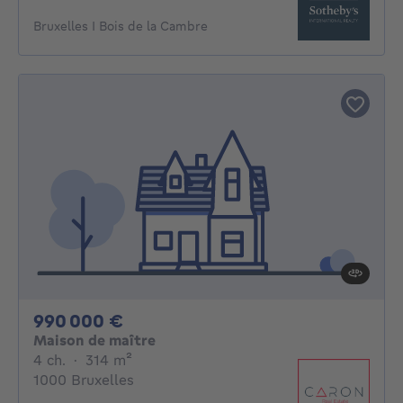
Bruxelles I Bois de la Cambre
990000€
990 000 €
Maison de maître
4 chambres
mètres carrés
4 ch.
·
314
m²
1000 Bruxelles