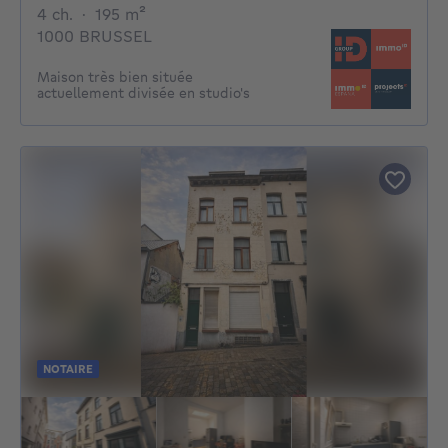
4 chambres
mètres carrés
4 ch.
·
195
m²
1000 BRUSSEL
Maison très bien située
actuellement divisée en studio's
NOTAIRE