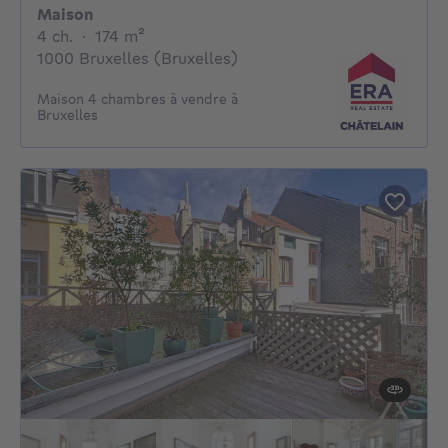
Maison
4 chambres
mètres carrés
4 ch.
·
174
m²
1000 Bruxelles (Bruxelles)
Maison 4 chambres à vendre à
Bruxelles