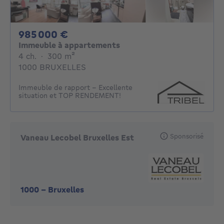
985000€
985 000 €
Immeuble à appartements
4 chambres
mètres carrés
4 ch.
·
300
m²
1000 BRUXELLES
Immeuble de rapport - Excellente
situation et TOP RENDEMENT!
Sponsorisé
Vaneau Lecobel Bruxelles Est
1000
-
Bruxelles