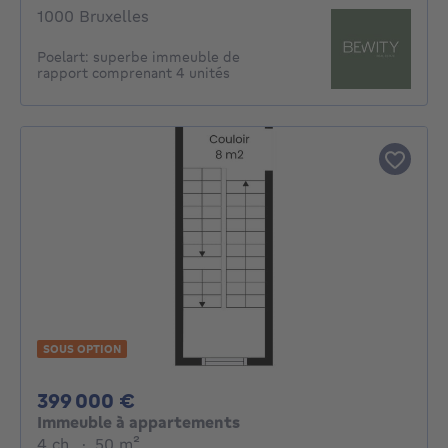
1000 Bruxelles
Poelart: superbe immeuble de
rapport comprenant 4 unités
SOUS OPTION
399000€
399 000 €
Immeuble à appartements
4 chambres
mètres carrés
4 ch.
·
50
m²