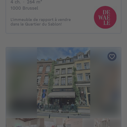
4 chambres
mètres carrés
4 ch.
·
264
m²
1000 Brussel
L'immeuble de rapport à vendre
dans le Quartier du Sablon!