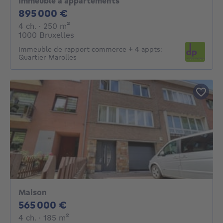
Immeuble à appartements
895000€
895 000 €
4 chambres
mètres carrés
4 ch.
· 250
m²
1000 Bruxelles
Immeuble de rapport commerce + 4 appts:
Quartier Marolles
Maison
565000€
565 000 €
4 chambres
mètres carrés
4 ch.
· 185
m²