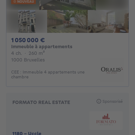
NOUVEAU
1050000€
1 050 000 €
Immeuble à appartements
4 chambres
mètres carrés
4 ch.
·
260
m²
1000 Bruxelles
CEE : Immeuble 4 appartements une
chambre
Sponsorisé
FORMATO REAL ESTATE
1180
-
Uccle