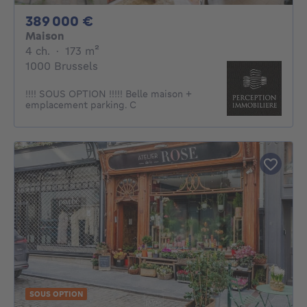
389000€
389 000 €
Maison
4 chambres
mètres carrés
4 ch.
·
173
m²
1000 Brussels
!!!! SOUS OPTION !!!!! Belle maison +
emplacement parking. C
SOUS OPTION