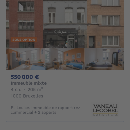
SOUS OPTION
550000€
550 000 €
Immeuble mixte
4 chambres
mètres carrés
4 ch.
·
205
m²
1000 Bruxelles
Pl. Louise: Immeuble de rapport rez
commercial + 2 apparts