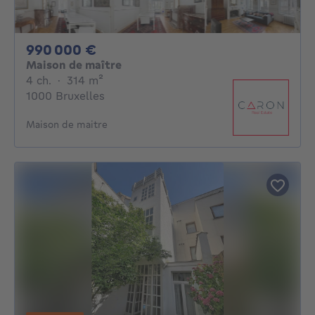
990000€
990 000 €
Maison de maître
4 chambres
mètres carrés
4 ch.
·
314
m²
1000 Bruxelles
Maison de maitre