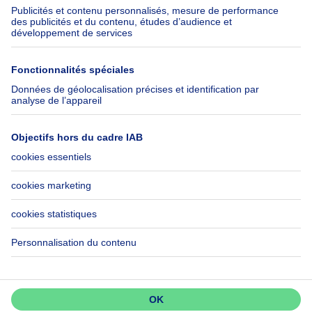
Assurances
Groupe Axel Springer
Check-list déménagement
SeLoger.com
Immowelt.de
Aide
Suivez-nous
FAQ
Immoweb Blog
Fraude
Facebook
Accessibilité
X
Contactez-nous
LinkedIn
Immoweb SA © 2026 - Tous droits réservés
Conditions d'utilisation
Gestion des cookies
Vie privée
Règles de fonctionnement et de classement
3044 -