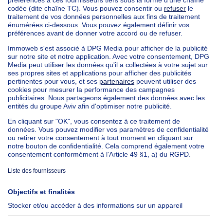
Maison bel etage à vendre Bruxelles ville
Immeuble à appartements à vendre
Maison Bel-étage à vendre
Bien exceptionnel à vendre
Ferme à vendre
Bungalow à vendre
Chalet à vendre
Château à vendre
Maison de campagne à vendre
Immeuble mixte à vendre
Autres biens à vendre
Manoir à vendre
Nos maisons hors de la Belgique
Maison à vendre France
Maison à vendre Espagne
Maison à vendre Italie
Maison à vendre Luxembourg
Maison à vendre Pays-bas
À propos
Outils
Immoweb
Estimer mon bien
Presse
Crédit hypothécaire avec
Belfius
Emplois