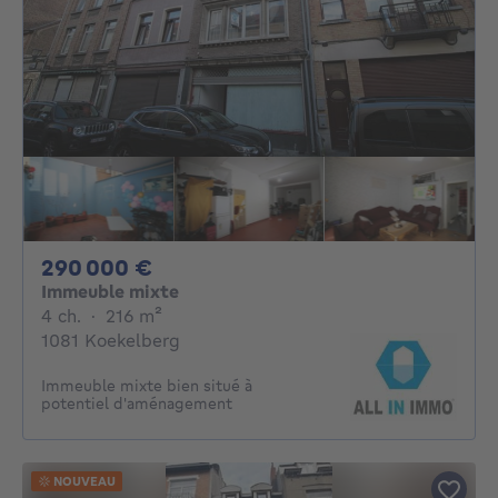
290000€
290 000 €
Immeuble mixte
4 chambres
mètres carrés
4 ch.
·
216
m²
1081 Koekelberg
Immeuble mixte bien situé à
potentiel d'aménagement
NOUVEAU