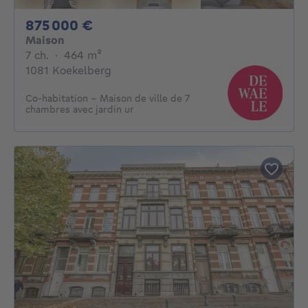
875000€
875 000 €
Maison
7 chambres
mètres carrés
7 ch.
·
464
m²
1081 Koekelberg
Co-habitation - Maison de ville de 7
chambres avec jardin ur