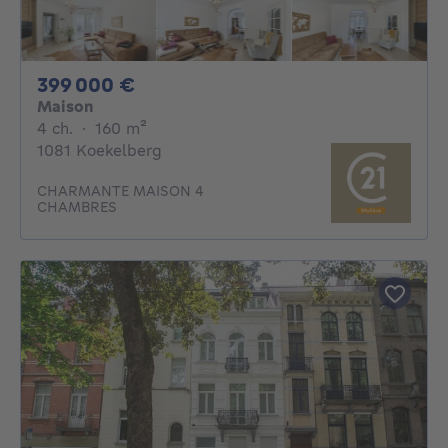
399000€
399 000 €
Maison
4 chambres
mètres carrés
4 ch.
·
160
m²
1081 Koekelberg
CHARMANTE MAISON 4
CHAMBRES