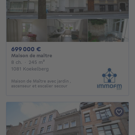
699000€
699 000 €
Maison de maître
8 chambres
mètres carrés
8 ch.
·
245
m²
1081 Koekelberg
Maison de Maître avec jardin ,
ascenseur et escalier secour