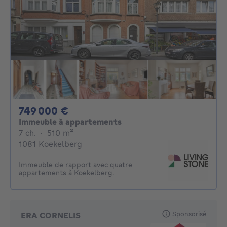
749000€
749 000 €
Immeuble à appartements
7 chambres
mètres carrés
7 ch.
·
510
m²
1081 Koekelberg
Immeuble de rapport avec quatre
appartements à Koekelberg.
Sponsorisé
ERA CORNELIS