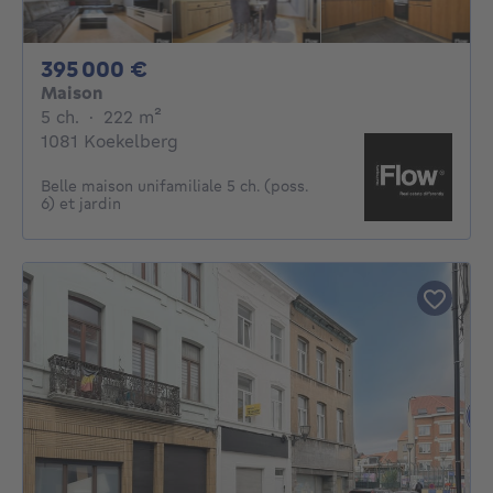
395000€
395 000 €
Maison
5 chambres
mètres carrés
5 ch.
·
222
m²
1081 Koekelberg
Belle maison unifamiliale 5 ch. (poss.
6) et jardin