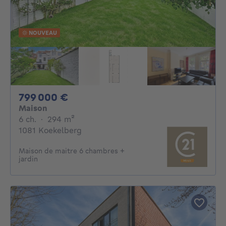
NOUVEAU
799000€
799 000 €
Maison
6 chambres
mètres carrés
6 ch.
·
294
m²
1081 Koekelberg
Maison de maitre 6 chambres +
jardin