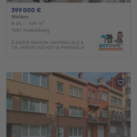
399000€
399 000 €
Maison
4 chambres
mètres carrés
4 ch.
·
169
m²
1081 Koekelberg
À SAISIR MAISON UNIFAMILIALE 4
CH JARDIN SUD-EST & PANNEAUX