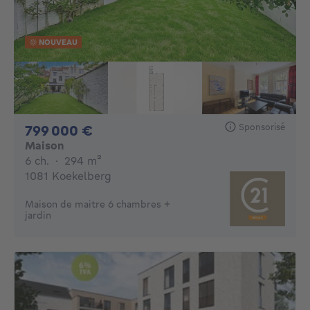
NOUVEAU
Sponsorisé
799000€
799 000 €
Maison
6 chambres
mètres carrés
6 ch.
·
294
m²
1081 Koekelberg
Maison de maitre 6 chambres +
jardin