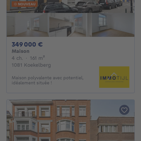
NOUVEAU
349000€
349 000 €
Maison
4 chambres
mètres carrés
4 ch.
·
161
m²
1081 Koekelberg
Maison polyvalente avec potentiel,
idéalement située !