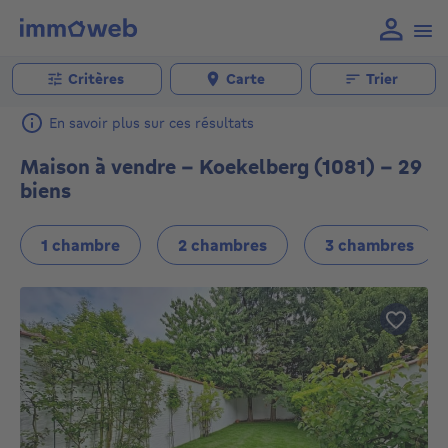
Critères
Carte
Trier
En savoir plus sur ces résultats
Maison à vendre - Koekelberg (1081) - 29
biens
1 chambre
2 chambres
3 chambres