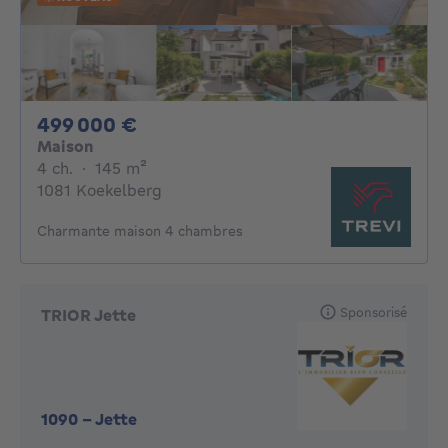
499000€
499 000 €
Maison
4 chambres
mètres carrés
4 ch.
·
145
m²
1081 Koekelberg
Charmante maison 4 chambres
Sponsorisé
TRIOR Jette
1090
-
Jette