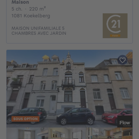
Maison
5 chambres
mètres carrés
5 ch.
·
220
m²
1081 Koekelberg
MAISON UNIFAMILIALE 5
CHAMBRES AVEC JARDIN
SOUS OPTION