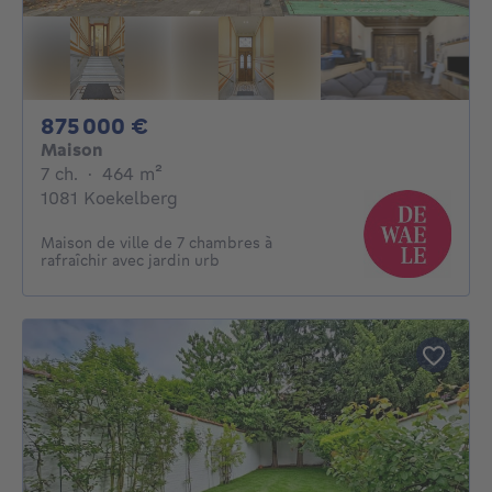
875000€
875 000 €
Maison
7 chambres
mètres carrés
7 ch.
·
464
m²
1081 Koekelberg
Maison de ville de 7 chambres à
rafraîchir avec jardin urb