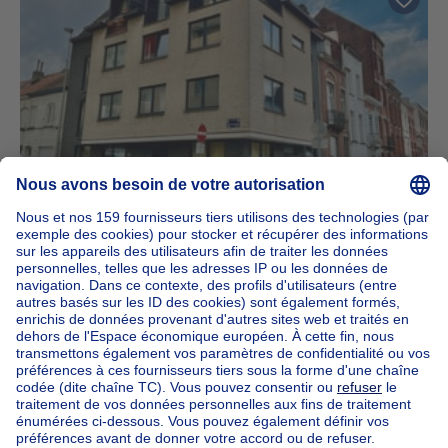
Immeuble à appartements
1650000€
1 650 000 €
12 chambres
12 ch.
1081 Koekelberg
Immeuble de rapport 12 Studios Koekelberg
- Top location
NOUVEAU