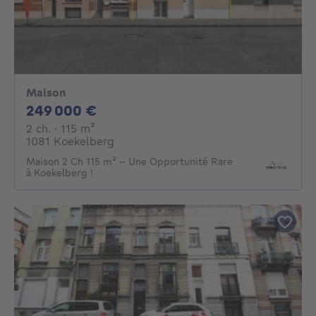
Maison
249000€
249 000 €
2 chambres
mètres carrés
2 ch.
· 115
m²
1081 Koekelberg
Maison 2 Ch 115 m² – Une Opportunité Rare
à Koekelberg !