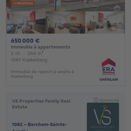
NOUVEAU
650000€
650 000 €
Immeuble à appartements
2 chambres
mètres carrés
2 ch.
·
244
m²
1081 Koekelberg
Immeuble de rapport à vendre à
Koekelberg
Sponsorisé
VS Properties Family Real
Estate
1082
-
Berchem-Sainte-