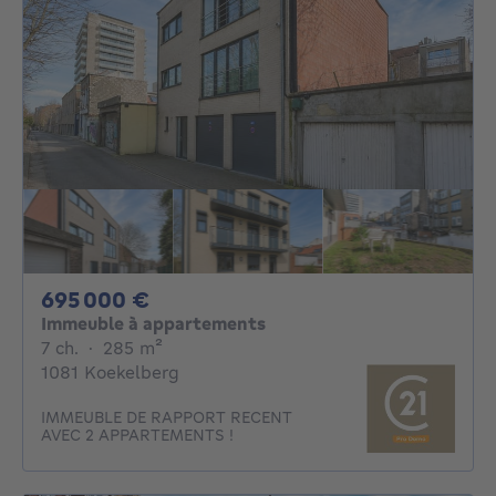
695000€
695 000 €
Immeuble à appartements
7 chambres
mètres carrés
7 ch.
·
285
m²
1081 Koekelberg
IMMEUBLE DE RAPPORT RECENT
AVEC 2 APPARTEMENTS !