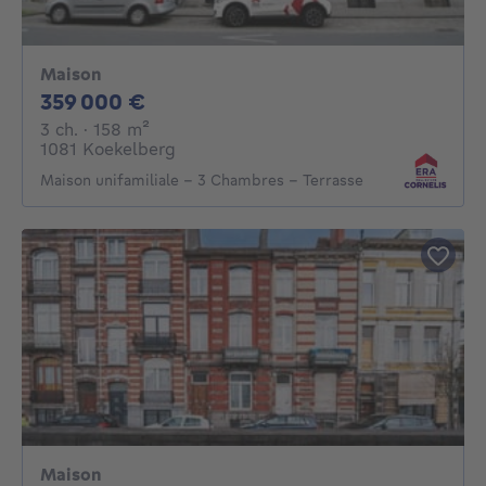
Maison
359000€
359 000 €
3 chambres
mètres carrés
3 ch.
· 158
m²
1081 Koekelberg
Maison unifamiliale - 3 Chambres - Terrasse
Maison