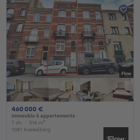
460000€
460 000 €
Immeuble à appartements
7 chambres
mètres carrés
7 ch.
·
314
m²
1081 Koekelberg