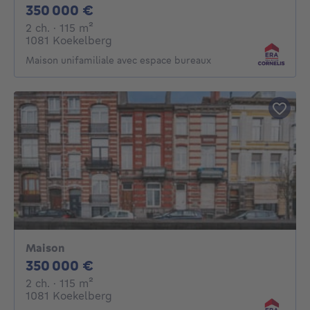
350000€
350 000 €
2 chambres
mètres carrés
2 ch.
· 115
m²
1081 Koekelberg
Maison unifamiliale avec espace bureaux
Maison
350000€
350 000 €
2 chambres
mètres carrés
2 ch.
· 115
m²
1081 Koekelberg