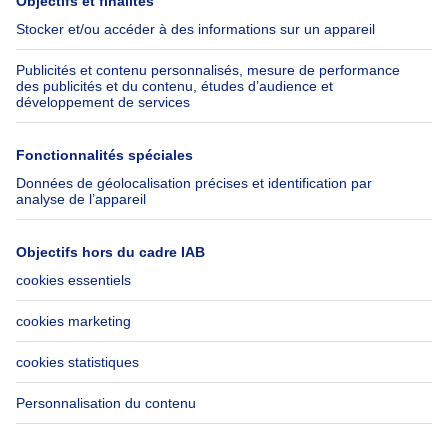
Belfius
Emplois
Assurances
Groupe Axel Springer
Check-list déménagement
SeLoger.com
Immowelt.de
Aide
Suivez-nous
FAQ
Immoweb Blog
Fraude
Facebook
Accessibilité
X
Contactez-nous
LinkedIn
Immoweb SA © 2026 - Tous droits réservés
Conditions d'utilisation
Gestion des cookies
Vie privée
Règles de fonctionnement et de classement