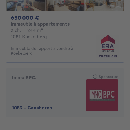
650000€
650 000 €
Immeuble à appartements
2 chambres
mètres carrés
2 ch.
·
244
m²
1081 Koekelberg
Immeuble de rapport à vendre à
Koekelberg
Sponsorisé
Immo BPC.
1083
-
Ganshoren