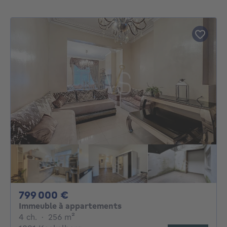
799000€
799 000 €
Immeuble à appartements
4 chambres
mètres carrés
4 ch.
·
256
m²