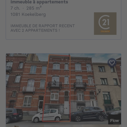
Immeuble à appartements
7 chambres
mètres carrés
7 ch.
·
285
m²
1081 Koekelberg
IMMEUBLE DE RAPPORT RECENT
AVEC 2 APPARTEMENTS !