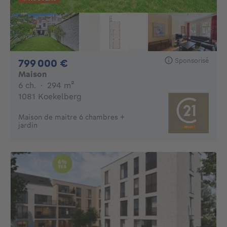
Sponsorisé
799000€
799 000 €
Maison
6 chambres
mètres carrés
6 ch.
·
294
m²
1081 Koekelberg
Maison de maitre 6 chambres +
jardin