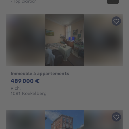
- Top location
Immeuble à appartements
489000€
489 000 €
9 chambres
9 ch.
1081 Koekelberg