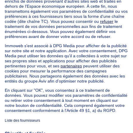
Trouvez d'autres propriétés
Maison à vendre Limbourg
Trouvez d'autres immeuble a appartements à
Immeuble a appartements à vendre Koekelberg
Immeuble à appartements à vendre
Maison Bel-étage à vendre
Bien exceptionnel à vendre
Ferme à vendre
Bungalow à vendre
Chalet à vendre
Château à vendre
Maison de campagne à vendre
Immeuble mixte à vendre
Autres biens à vendre
Manoir à vendre
Nos maisons hors de la Belgique
Maison à vendre France
Maison à vendre Espagne
Maison à vendre Italie
Maison à vendre Luxembourg
Maison à vendre Pays-bas
À propos
Outils
Immoweb
Estimer mon bien
Presse
Crédit hypothécaire avec