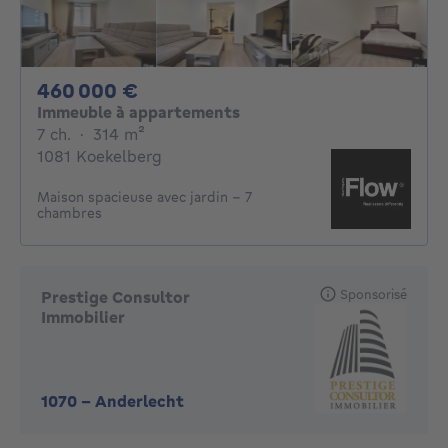
460000€
460 000 €
Immeuble à appartements
7 chambres
mètres carrés
7 ch.
·
314
m²
1081 Koekelberg
Maison spacieuse avec jardin – 7
chambres
Sponsorisé
Prestige Consultor
Immobilier
1070
-
Anderlecht