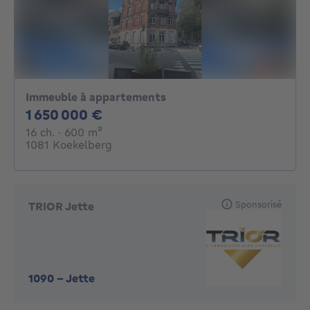
Immeuble à appartements
1650000€
1 650 000 €
16 chambres
mètres carrés
16 ch.
· 600
m²
1081 Koekelberg
Sponsorisé
TRIOR Jette
1090
-
Jette