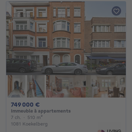
749000€
749 000 €
Immeuble à appartements
7 chambres
mètres carrés
7 ch.
·
510
m²
1081 Koekelberg