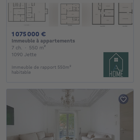
1075000€
1 075 000 €
Immeuble à appartements
7 chambres
mètres carrés
7 ch.
·
550
m²
1090 Jette
Immeuble de rapport 550m²
habitable