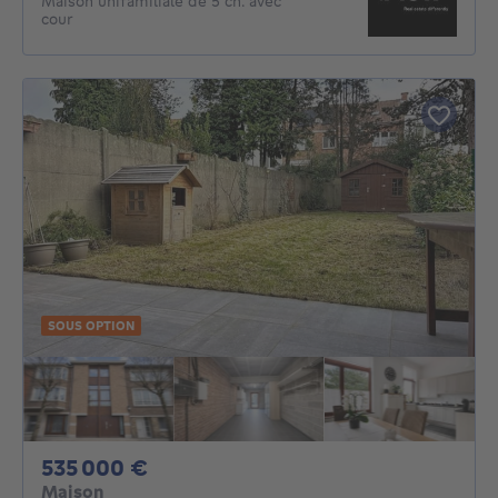
Maison unifamiliale de 5 ch. avec
cour
SOUS OPTION
535000€
535 000 €
Maison