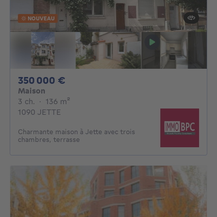
NOUVEAU
350000€
350 000 €
Maison
3 chambres
mètres carrés
3 ch.
·
136
m²
1090 JETTE
Charmante maison à Jette avec trois
chambres, terrasse