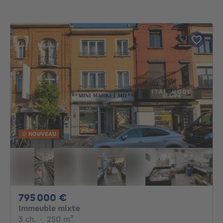
NOUVEAU
795000€
795 000 €
Immeuble mixte
3 chambres
mètres carrés
3 ch.
·
250
m²