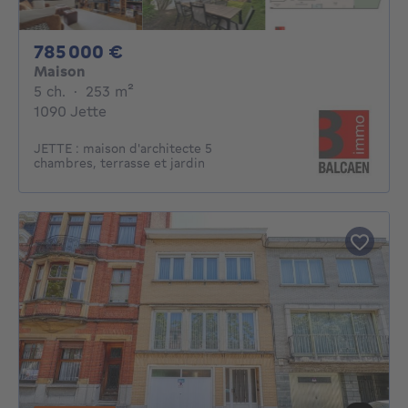
785000€
785 000 €
Maison
5 chambres
mètres carrés
5 ch.
·
253
m²
1090 Jette
JETTE : maison d'architecte 5
chambres, terrasse et jardin