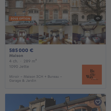
SOUS OPTION
585000€
585 000 €
Maison
4 chambres
mètres carrés
4 ch.
·
289
m²
1090 Jette
Miroir - Maison 3CH + Bureau -
Garage & Jardin