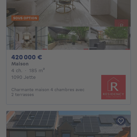
SOUS OPTION
420000€
420 000 €
Maison
4 chambres
mètres carrés
4 ch.
·
185
m²
1090 Jette
Charmante maison 4 chambres avec
2 terrasses