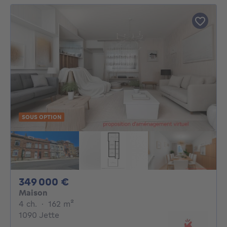
SOUS OPTION
349000€
349 000 €
Maison
4 chambres
mètres carrés
4 ch.
·
162
m²
1090 Jette