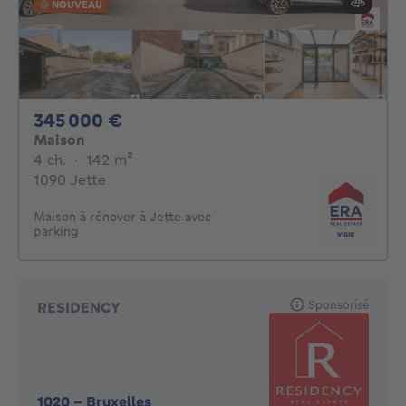
NOUVEAU
345000€
345 000 €
Maison
4 chambres
mètres carrés
4 ch.
·
142
m²
1090 Jette
Maison à rénover à Jette avec
parking
Sponsorisé
RESIDENCY
1020
-
Bruxelles