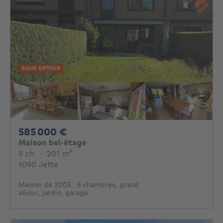
SOUS OPTION
585000€
585 000 €
Maison bel-étage
5 chambres
mètres carrés
5 ch.
·
201
m²
1090 Jette
Maison de 2005 : 5 chambres, grand
séjour, jardin, garage