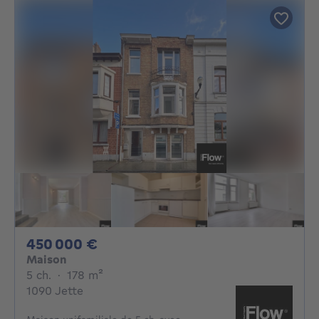
450000€
450 000 €
Maison
5 chambres
mètres carrés
5 ch.
·
178
m²
1090 Jette