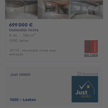
699000€
699 000 €
Immeuble mixte
4 chambres
mètres carrés
4 ch.
·
186
m²
1090 Jette
JETTE : Immeuble mixte avec
entrepôt
Sponsorisé
Just IMMO
1020
-
Laeken