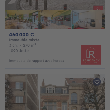
460000€
460 000 €
Immeuble mixte
3 chambres
mètres carrés
3 ch.
·
270
m²
1090 Jette
Immeuble de rapport avec horeca