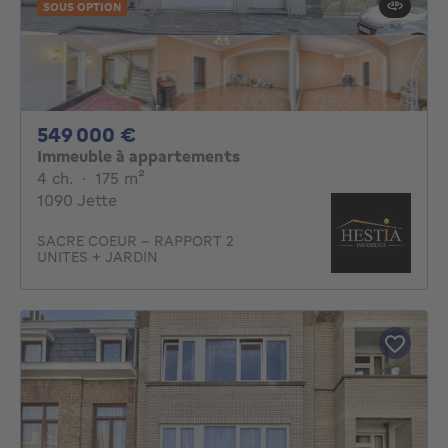
SOUS OPTION
549000€
549 000 €
Immeuble à appartements
4 chambres
mètres carrés
4 ch.
·
175
m²
1090 Jette
SACRE COEUR - RAPPORT 2
UNITES + JARDIN