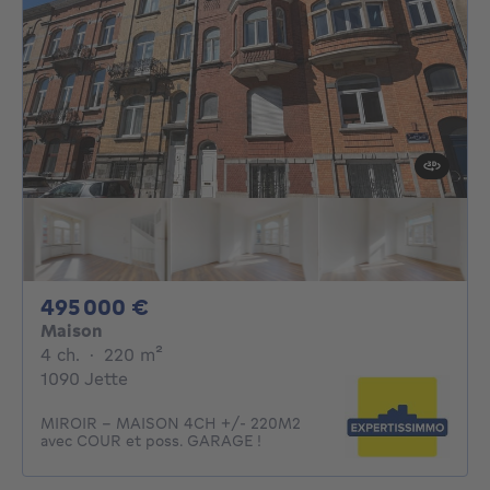
495000€
495 000 €
Maison
4 chambres
mètres carrés
4 ch.
·
220
m²
1090 Jette
MIROIR - MAISON 4CH +/- 220M2
avec COUR et poss. GARAGE !