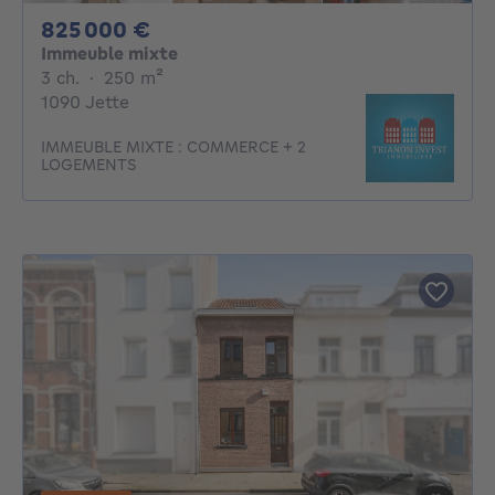
825000€
825 000 €
Immeuble mixte
3 chambres
mètres carrés
3 ch.
·
250
m²
1090 Jette
IMMEUBLE MIXTE : COMMERCE + 2
LOGEMENTS