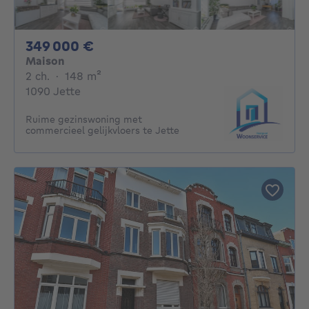
349000€
349 000 €
Maison
2 chambres
mètres carrés
2 ch.
·
148
m²
1090 Jette
Ruime gezinswoning met
commercieel gelijkvloers te Jette