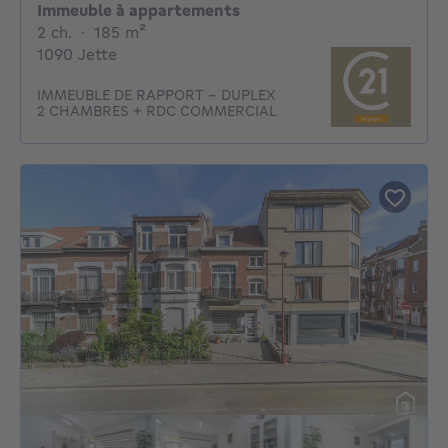
Immeuble à appartements
2 chambres
mètres carrés
2 ch.
·
185
m²
1090 Jette
IMMEUBLE DE RAPPORT - DUPLEX
2 CHAMBRES + RDC COMMERCIAL