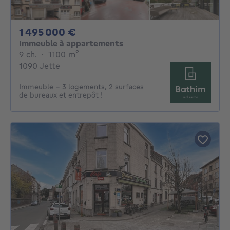
1495000€
1 495 000 €
Immeuble à appartements
9 chambres
mètres carrés
9 ch.
·
1100
m²
1090 Jette
Immeuble - 3 logements, 2 surfaces
de bureaux et entrepôt !