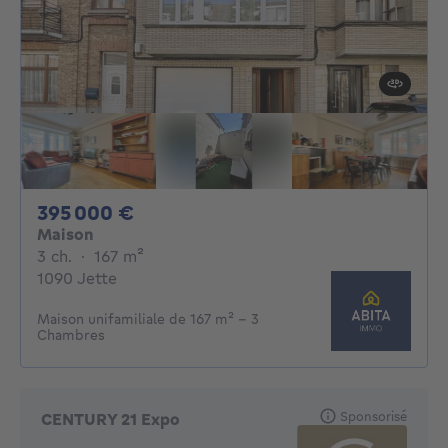
395000€
395 000 €
Maison
3 chambres
mètres carrés
3 ch.
·
167
m²
1090 Jette
Maison unifamiliale de 167 m² - 3
Chambres
Sponsorisé
CENTURY 21 Expo