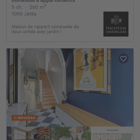
Immeuble à appartements
5 chambres
mètres carrés
5 ch.
·
260
m²
1090 Jette
Maison de rapport composée de
deux unités avec jardin !
NOUVEAU