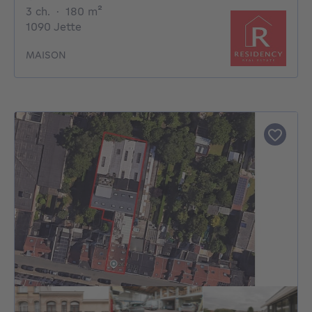
3 chambres
mètres carrés
3 ch.
·
180
m²
1090 Jette
MAISON