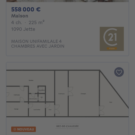
558000€
558 000 €
Maison
4 chambres
mètres carrés
4 ch.
·
225
m²
1090 Jette
MAISON UNIFAMILALE 4
CHAMBRES AVEC JARDIN
NOUVEAU