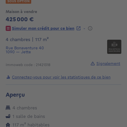
SOUS OPTION
Maison à vendre
425 000 €
425000€
-
Simuler mon crédit pour ce bien
mètres carrés
4 chambres
|
117
m²
Rue Bonaventure 40
1090
—
Jette
Signalement
Immoweb code : 21421318
Connectez-vous pour voir les statistiques de ce bien
Aperçu
4 chambres
1 salle de bains
mètres carrés
117
m²
habitables