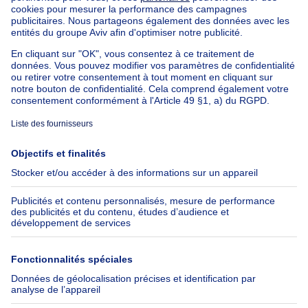
Maison à vendre avec 3 chambres
Appartement à louer avec 3 chambres
Maison à louer avec 3 chambres
Appartement à louer avec 3 chambres Bruxelles-ville
À propos
Outils
Immoweb
Estimer mon bien
Presse
Crédit hypothécaire avec
Belfius
Emplois
Assurances
Groupe Axel Springer
Check-list déménagement
SeLoger.com
Immowelt.de
Aide
Suivez-nous
FAQ
Immoweb Blog