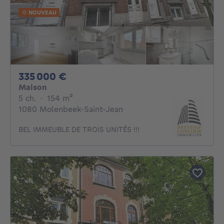
NOUVEAU
335000€
335 000 €
Maison
5 chambres
mètres carrés
5 ch.
·
154
m²
1080 Molenbeek-Saint-Jean
BEL IMMEUBLE DE TROIS UNITÉS !!!