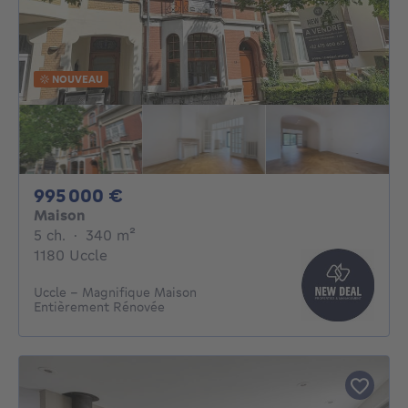
NOUVEAU
995000€
995 000 €
Maison
5 chambres
mètres carrés
5 ch.
·
340
m²
1180 Uccle
Uccle - Magnifique Maison
Entièrement Rénovée