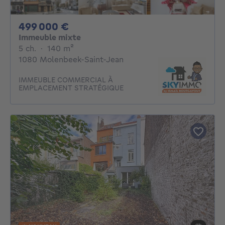
499000€
499 000 €
Immeuble mixte
5 chambres
mètres carrés
5 ch.
·
140
m²
1080 Molenbeek-Saint-Jean
IMMEUBLE COMMERCIAL À
EMPLACEMENT STRATÉGIQUE