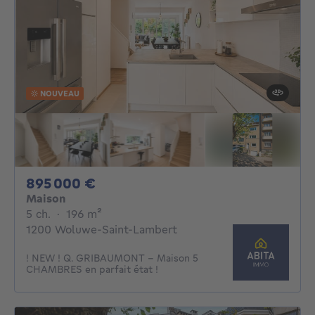
NOUVEAU
895000€
895 000 €
Maison
5 chambres
mètres carrés
5 ch.
·
196
m²
1200 Woluwe-Saint-Lambert
! NEW ! Q. GRIBAUMONT - Maison 5
CHAMBRES en parfait état !