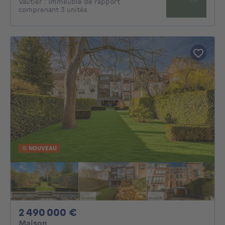
Vautier : Immeuble de rapport
comprenant 3 unités
NOUVEAU
2490000€
2 490 000 €
Maison