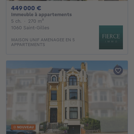
449000€
449 000 €
Immeuble à appartements
5 chambres
mètres carrés
5 ch.
·
270
m²
1060 Saint-Gilles
MAISON UNIF AMENAGEE EN 5
APPARTEMENTS
NOUVEAU