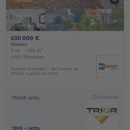
NOUVEAU
630000€
630 000 €
Maison
5 chambres
mètres carrés
5 ch.
·
290
m²
1040 Etterbeek
Quartier Européen - Bel maison de
290m2 + jardin de 90m2
Sponsorisé
TRIOR Jette
1090
-
Jette