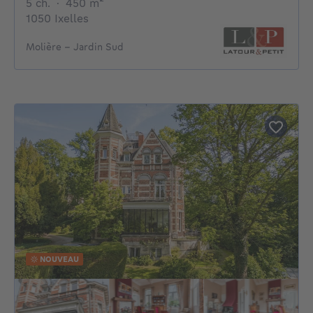
5 chambres
mètres carrés
5 ch.
·
450
m²
1050 Ixelles
Molière - Jardin Sud
NOUVEAU