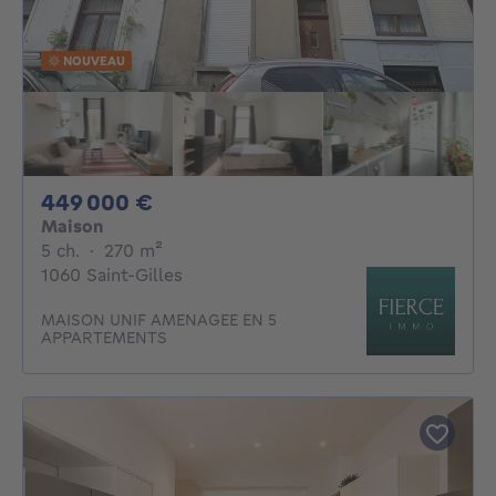
NOUVEAU
449000€
449 000 €
Maison
5 chambres
mètres carrés
5 ch.
·
270
m²
1060 Saint-Gilles
MAISON UNIF AMENAGEE EN 5
APPARTEMENTS