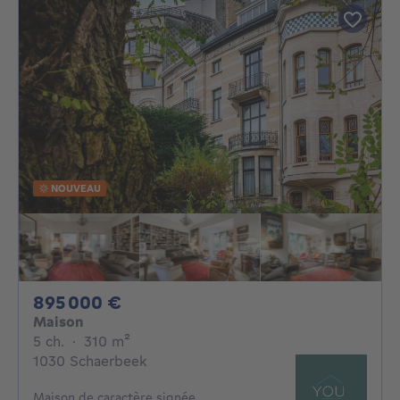
NOUVEAU
895000€
895 000 €
Maison
5 chambres
mètres carrés
5 ch.
·
310
m²
1030 Schaerbeek
Maison de caractère signée