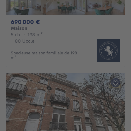
690000€
690 000 €
Maison
5 chambres
mètres carrés
5 ch.
·
198
m²
1180 Uccle
Spacieuse maison familiale de 198
m²