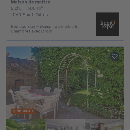
Maison de maître
5 chambres
mètres carrés
5 ch.
·
300
m²
1060 Saint-Gilles
Rue Jourdan - Maison de maître 5
Chambres avec jardin
NOUVEAU