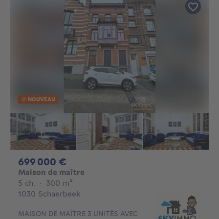
NOUVEAU
699000€
699 000 €
Maison de maître
5 chambres
mètres carrés
5 ch.
·
300
m²
1030 Schaerbeek
MAISON DE MAÎTRE 3 UNITÉS AVEC