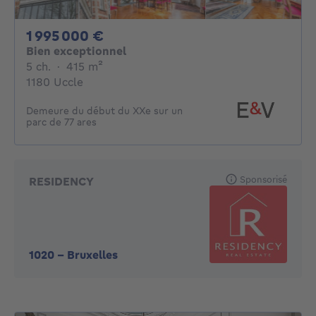
1995000€
1 995 000 €
Bien exceptionnel
5 chambres
mètres carrés
5 ch.
·
415
m²
1180 Uccle
Demeure du début du XXe sur un
parc de 77 ares
Sponsorisé
RESIDENCY
1020
-
Bruxelles