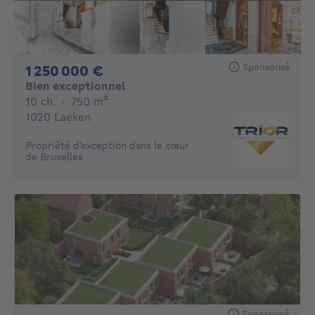
Sponsorisé
1250000€
1 250 000 €
Bien exceptionnel
10 chambres
mètres carrés
10 ch.
·
750
m²
1020 Laeken
Propriété d'exception dans le cœur
de Bruxelles
Sponsorisé