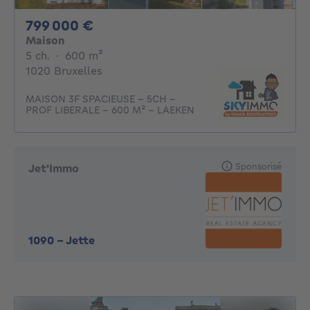
799000€
799 000 €
Maison
5 chambres
mètres carrés
5 ch.
·
600
m²
1020 Bruxelles
MAISON 3F SPACIEUSE - 5CH -
PROF LIBERALE - 600 M² - LAEKEN
Sponsorisé
Jet'Immo
1090
-
Jette