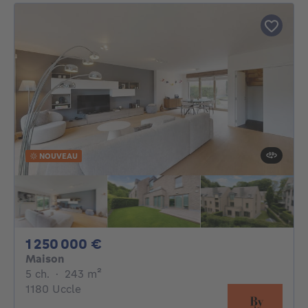
NOUVEAU
1250000€
1 250 000 €
Maison
5 chambres
mètres carrés
5 ch.
·
243
m²
1180 Uccle