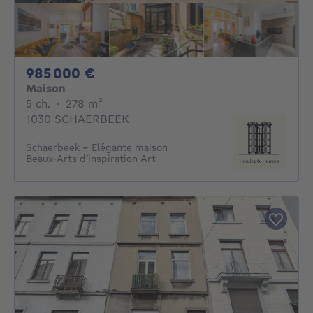
985000€
985 000 €
Maison
5 chambres
mètres carrés
5 ch.
·
278
m²
1030 SCHAERBEEK
Schaerbeek - Elégante maison
Beaux-Arts d’inspiration Art