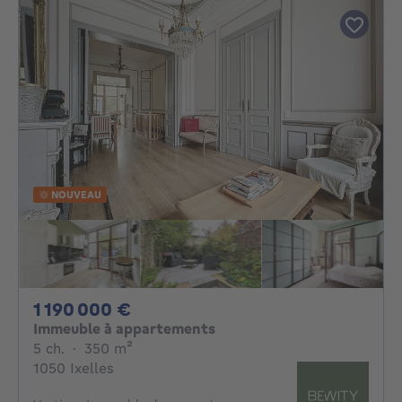
NOUVEAU
1190000€
1 190 000 €
Immeuble à appartements
5 chambres
mètres carrés
5 ch.
·
350
m²
1050 Ixelles