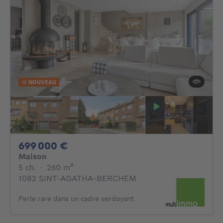
NOUVEAU
699000€
699 000 €
Maison
5 chambres
mètres carrés
5 ch.
·
260
m²
1082 SINT-AGATHA-BERCHEM
Perle rare dans un cadre verdoyant