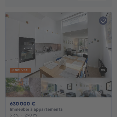
NOUVEAU
630000€
630 000 €
Immeuble à appartements
5 chambres
mètres carrés
5 ch.
·
290
m²