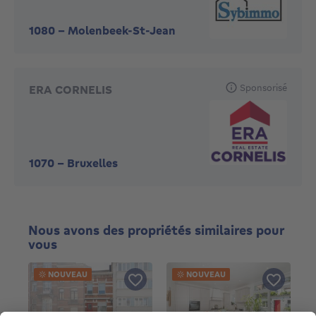
1080
-
Molenbeek-St-Jean
Sponsorisé
ERA CORNELIS
1070
-
Bruxelles
Nous avons des propriétés similaires pour
vous
NOUVEAU
NOUVEAU