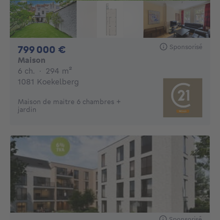
Sponsorisé
799000€
799 000 €
Maison
6 chambres
mètres carrés
6 ch.
·
294
m²
1081 Koekelberg
Maison de maitre 6 chambres +
jardin
Sponsorisé