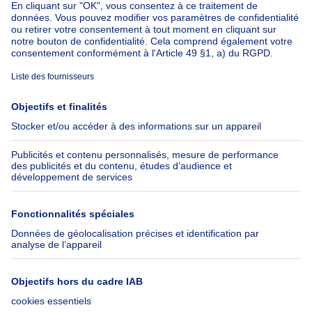
Maison à vendre Pays-bas
À propos
Outils
Immoweb
Estimer mon bien
Presse
Crédit hypothécaire avec
Belfius
Emplois
Assurances
Groupe Axel Springer
Check-list déménagement
SeLoger.com
Immowelt.de
Aide
Suivez-nous
FAQ
Immoweb Blog
Fraude
Facebook
Accessibilité
X