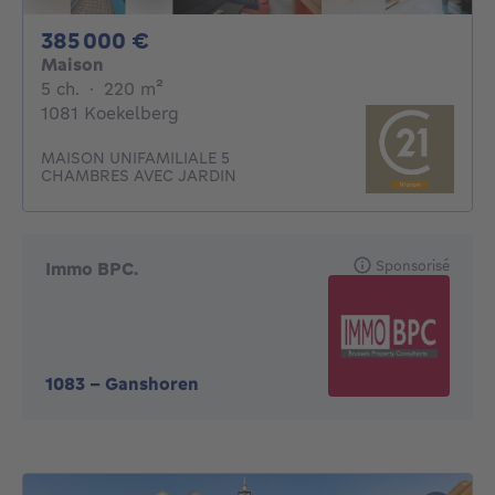
385000€
385 000 €
Maison
5 chambres
mètres carrés
5 ch.
·
220
m²
1081 Koekelberg
MAISON UNIFAMILIALE 5
CHAMBRES AVEC JARDIN
Sponsorisé
Immo BPC.
1083
-
Ganshoren