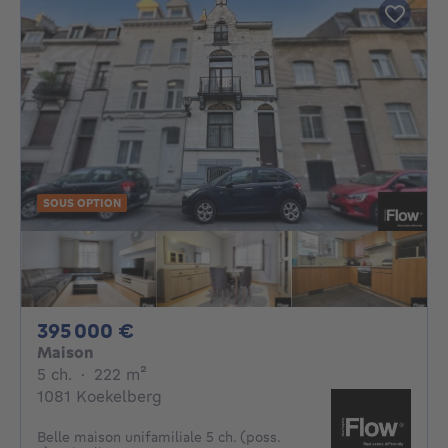
SOUS OPTION
395000€
395 000 €
Maison
5 chambres
mètres carrés
5 ch.
·
222
m²
1081 Koekelberg
Belle maison unifamiliale 5 ch. (poss.