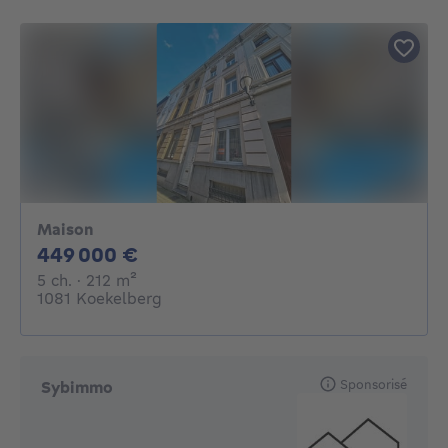
Maison
449000€
449 000 €
5 chambres
mètres carrés
5 ch.
· 212
m²
1081 Koekelberg
Sponsorisé
Sybimmo