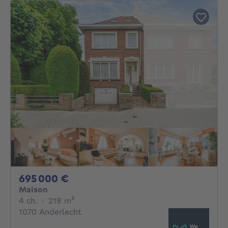
695000€
695 000 €
Maison
4 chambres
mètres carrés
4 ch.
·
218
m²
1070 Anderlecht