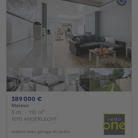
389000€
389 000 €
Maison
3 chambres
mètres carrés
3 ch.
·
110
m²
1070 ANDERLECHT
maison avec garage et jardin