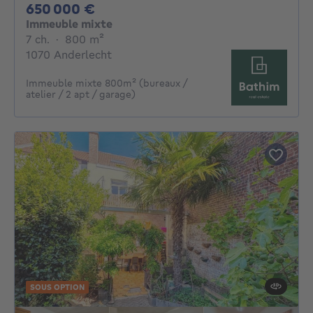
650000€
650 000 €
Immeuble mixte
7 chambres
mètres carrés
7 ch.
·
800
m²
1070 Anderlecht
Immeuble mixte 800m² (bureaux /
atelier / 2 apt / garage)
SOUS OPTION