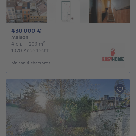
430000€
430 000 €
Maison
4 chambres
mètres carrés
4 ch.
·
203
m²
1070 Anderlecht
Maison 4 chambres