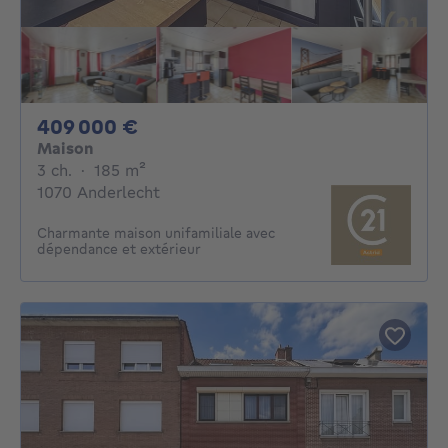
409000€
409 000 €
Maison
3 chambres
mètres carrés
3 ch.
·
185
m²
1070 Anderlecht
Charmante maison unifamiliale avec
dépendance et extérieur