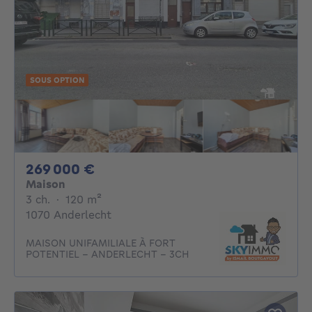
SOUS OPTION
269000€
269 000 €
Maison
3 chambres
mètres carrés
3 ch.
·
120
m²
1070 Anderlecht
MAISON UNIFAMILIALE À FORT
POTENTIEL – ANDERLECHT – 3CH