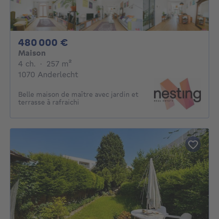
480000€
480 000 €
Maison
4 chambres
mètres carrés
4 ch.
·
257
m²
1070 Anderlecht
Belle maison de maître avec jardin et
terrasse à rafraichi