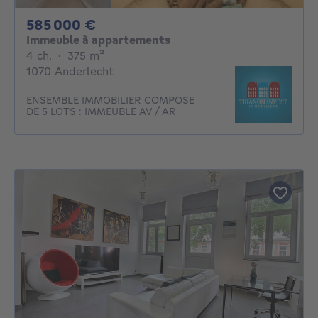
585000€
585 000 €
Immeuble à appartements
4 chambres
mètres carrés
4 ch.
·
375
m²
1070 Anderlecht
ENSEMBLE IMMOBILIER COMPOSE
DE 5 LOTS : IMMEUBLE AV / AR