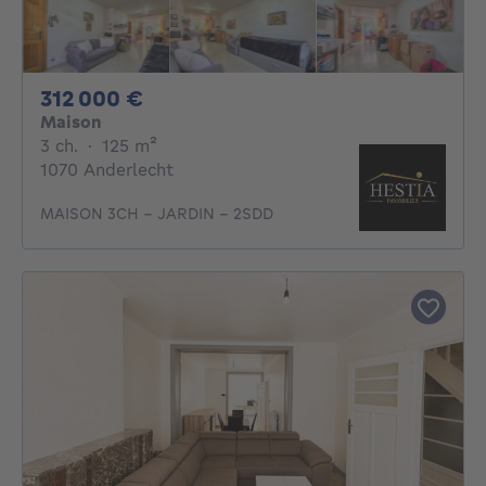
312000€
312 000 €
Maison
3 chambres
mètres carrés
3 ch.
·
125
m²
1070 Anderlecht
MAISON 3CH - JARDIN - 2SDD