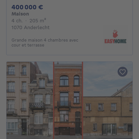
400000€
400 000 €
Maison
4 chambres
mètres carrés
4 ch.
·
205
m²
1070 Anderlecht
Grande maison 4 chambres avec
cour et terrasse