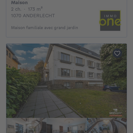
Maison
2 chambres
mètres carrés
2 ch.
·
173
m²
1070 ANDERLECHT
Maison familiale avec grand jardin