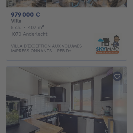
979000€
979 000 €
Villa
5 chambres
mètres carrés
5 ch.
·
407
m²
1070 Anderlecht
VILLA D’EXCEPTION AUX VOLUMES
IMPRESSIONNANTS - PEB D+