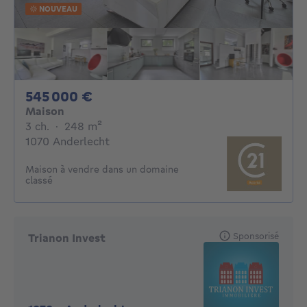
NOUVEAU
545000€
545 000 €
Maison
3 chambres
mètres carrés
3 ch.
·
248
m²
1070 Anderlecht
Maison à vendre dans un domaine
classé
Sponsorisé
Trianon Invest