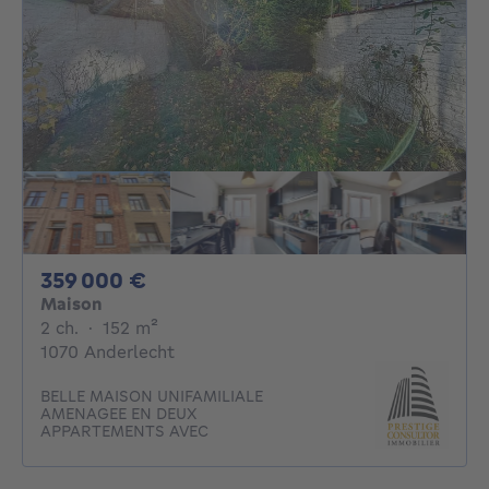
359000€
359 000 €
Maison
2 chambres
mètres carrés
2 ch.
·
152
m²
1070 Anderlecht
BELLE MAISON UNIFAMILIALE
AMENAGEE EN DEUX
APPARTEMENTS AVEC