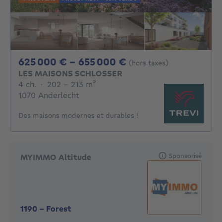
De 625000€ À 655
625 000 € - 655 000 €
(hors taxes)
LES MAISONS SCHLOSSER
4 chambres
mètres carrés
4 ch.
·
202 - 213
m²
1070 Anderlecht
Des maisons modernes et durables !
Sponsorisé
MYIMMO Altitude
1190
-
Forest