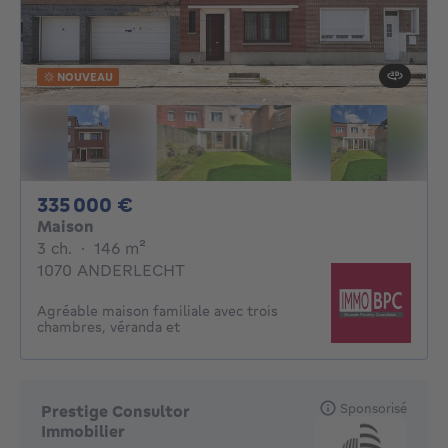
NOUVEAU
335000€
335 000 €
Maison
3 chambres
mètres carrés
3 ch.
·
146
m²
1070 ANDERLECHT
Agréable maison familiale avec trois
chambres, véranda et
Sponsorisé
Prestige Consultor
Immobilier