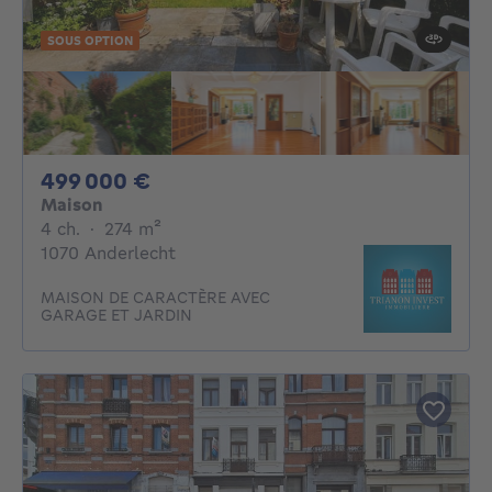
SOUS OPTION
499000€
499 000 €
Maison
4 chambres
mètres carrés
4 ch.
·
274
m²
1070 Anderlecht
MAISON DE CARACTÈRE AVEC
GARAGE ET JARDIN