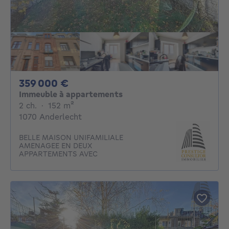
359000€
359 000 €
Immeuble à appartements
2 chambres
mètres carrés
2 ch.
·
152
m²
1070 Anderlecht
BELLE MAISON UNIFAMILIALE
AMENAGEE EN DEUX
APPARTEMENTS AVEC