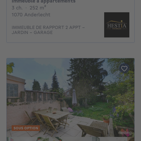
Immeuble à appartements
3 chambres
mètres carrés
3 ch.
·
252
m²
1070 Anderlecht
IMMEUBLE DE RAPPORT 2 APPT -
JARDIN - GARAGE
SOUS OPTION