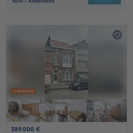
1070
-
Anderlecht
NOUVEAU
389000€
389 000 €