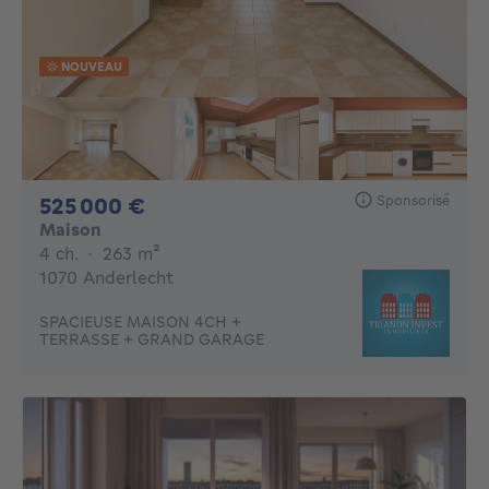
NOUVEAU
Sponsorisé
525000€
525 000 €
Maison
4 chambres
mètres carrés
4 ch.
·
263
m²
1070 Anderlecht
SPACIEUSE MAISON 4CH +
TERRASSE + GRAND GARAGE