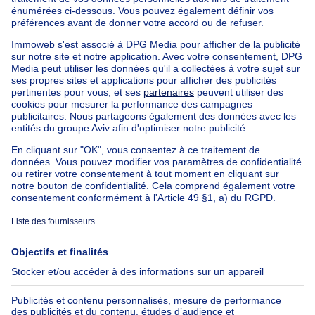
Immeuble à appartements à vendre
Maison Bel-étage à vendre
Bien exceptionnel à vendre
Ferme à vendre
Bungalow à vendre
Chalet à vendre
Château à vendre
Maison de campagne à vendre
Immeuble mixte à vendre
Autres biens à vendre
Manoir à vendre
Nos maisons hors de la Belgique
Maison à vendre France
Maison à vendre Espagne
Maison à vendre Italie
Maison à vendre Luxembourg
Maison à vendre Pays-bas
À propos
Outils
Immoweb
Estimer mon bien
Presse
Crédit hypothécaire avec
Belfius
Emplois
Assurances
Groupe Axel Springer
Check-list déménagement