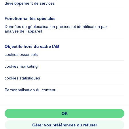
SeLoger.com
Immowelt.de
Aide
Suivez-nous
FAQ
Immoweb Blog
Fraude
Facebook
Accessibilité
X
Contactez-nous
LinkedIn
Immoweb SA © 2026 - Tous droits réservés
Conditions d'utilisation
Gestion des cookies
Vie privée
Règles de fonctionnement et de classement
3044 -
d2b95f88ad4c2e3527743d6bd81664b3a2df8b8e -