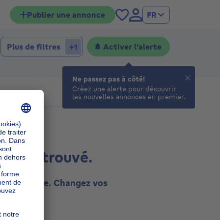
Publier une annonce
FR
Plus de filtres
Activer l'alerte
+1
Ne passez pas à côté!
Créez une alerte pour découvrir
les nouvelles annonces en premier.
ultat trouvé.
tte recherche. Changez vos
essayez.