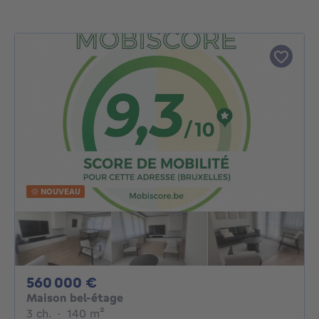
NOUVEAU
560000€
560 000 €
Maison bel-étage
3 chambres
mètres carrés
3 ch.
·
140
m²