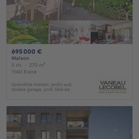
695000€
695 000 €
Maison
5 chambres
mètres carrés
5 ch.
·
270
m²
1140 Evere
Splendide maison: jardin sud,
double garage, prof. libérale