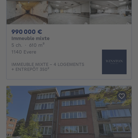
990000€
990 000 €
Immeuble mixte
5 chambres
mètres carrés
5 ch.
·
610
m²
1140 Evere
IMMEUBLE MIXTE - 4 LOGEMENTS
+ ENTREPÔT 350²