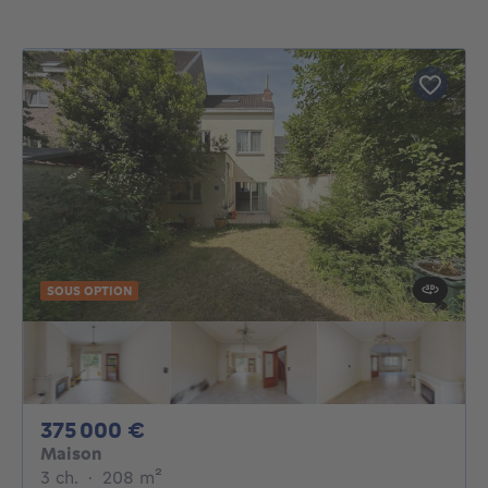
SOUS OPTION
375000€
375 000 €
Maison
3 chambres
mètres carrés
3 ch.
·
208
m²