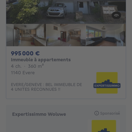
995000€
995 000 €
Immeuble à appartements
4 chambres
mètres carrés
4 ch.
·
360
m²
1140 Evere
EVERE/GENEVE : BEL IMMEUBLE DE
4 UNITES RECONNUES !!
Sponsorisé
Expertissimmo Woluwe