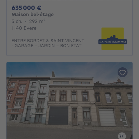
635000€
635 000 €
Maison bel-étage
5 chambres
mètres carrés
5 ch.
·
292
m²
1140 Evere
ENTRE BORDET & SAINT VINCENT
- GARAGE - JARDIN - BON ETAT