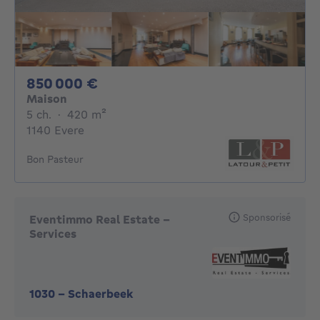
850000€
850 000 €
Maison
5 chambres
mètres carrés
5 ch.
·
420
m²
1140 Evere
Bon Pasteur
Sponsorisé
Eventimmo Real Estate -
Services
1030
-
Schaerbeek