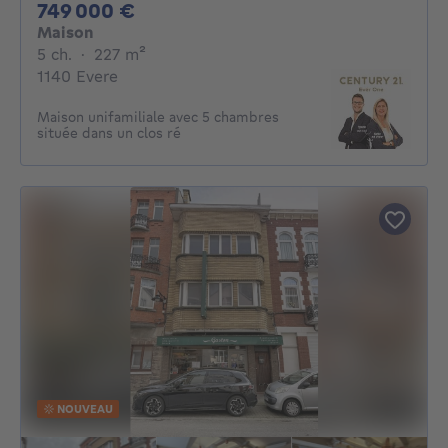
749000€
749 000 €
Maison
5 chambres
mètres carrés
5 ch.
·
227
m²
1140 Evere
Maison unifamiliale avec 5 chambres
située dans un clos ré
NOUVEAU