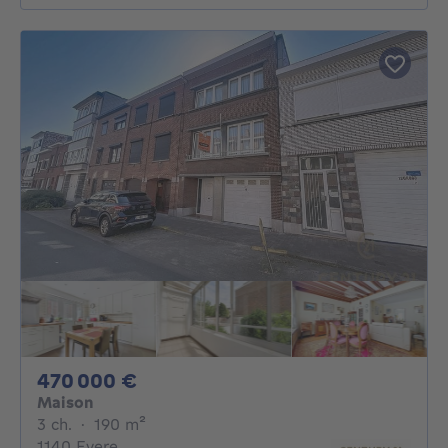
470000€
470 000 €
Maison
3 chambres
mètres carrés
3 ch.
·
190
m²
1140 Evere