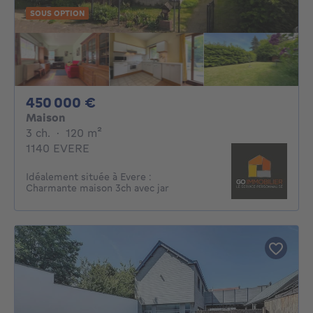
SOUS OPTION
450000€
450 000 €
Maison
3 chambres
mètres carrés
3 ch.
·
120
m²
1140 EVERE
Idéalement située à Evere :
Charmante maison 3ch avec jar