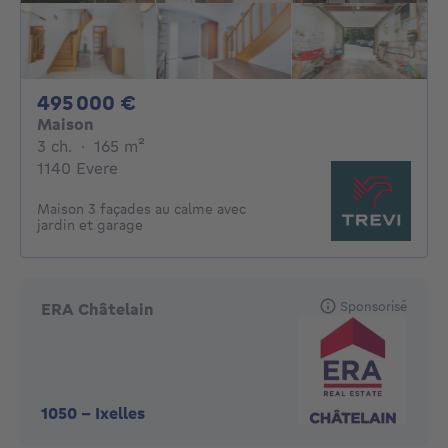
495000€
495 000 €
Maison
3 chambres
mètres carrés
3 ch.
·
165
m²
1140 Evere
Maison 3 façades au calme avec
jardin et garage
Sponsorisé
ERA Châtelain
1050
-
Ixelles