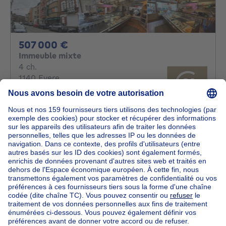
507000€
507 000 €
Immeuble mixte
4 chambres
4 ch.
1140 Evere
Immeuble de rapport à rénover!