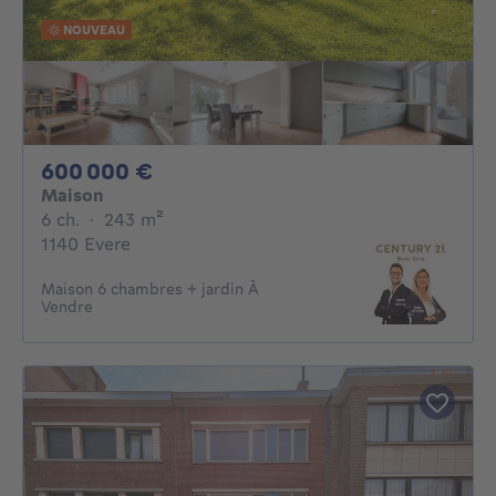
NOUVEAU
600000€
600 000 €
Maison
6 chambres
mètres carrés
6 ch.
·
243
m²
1140 Evere
Maison 6 chambres + jardin À
Vendre