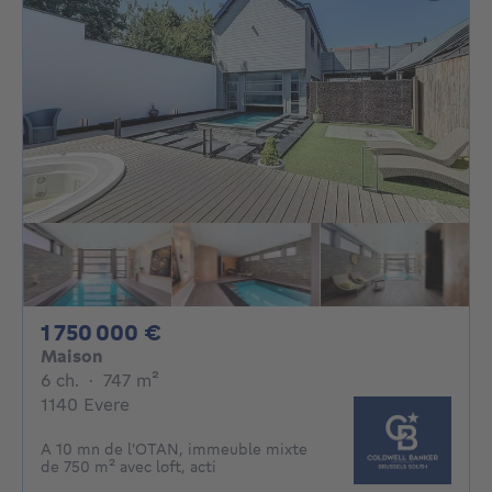
1750000€
1 750 000 €
Maison
6 chambres
mètres carrés
6 ch.
·
747
m²
1140 Evere
A 10 mn de l'OTAN, immeuble mixte
de 750 m² avec loft, acti