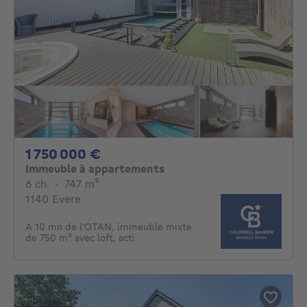
1750000€
1 750 000 €
Immeuble à appartements
6 chambres
mètres carrés
6 ch.
·
747
m²
1140 Evere
A 10 mn de l'OTAN, immeuble mixte
de 750 m² avec loft, acti