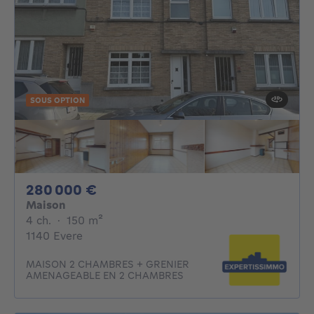
SOUS OPTION
280000€
280 000 €
Maison
4 chambres
mètres carrés
4 ch.
·
150
m²
1140 Evere
MAISON 2 CHAMBRES + GRENIER
AMENAGEABLE EN 2 CHAMBRES