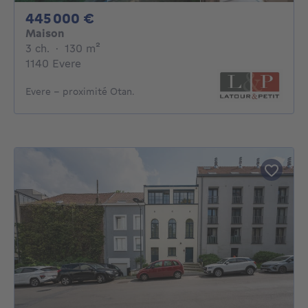
445000€
445 000 €
Maison
3 chambres
mètres carrés
3 ch.
·
130
m²
1140 Evere
Evere - proximité Otan.