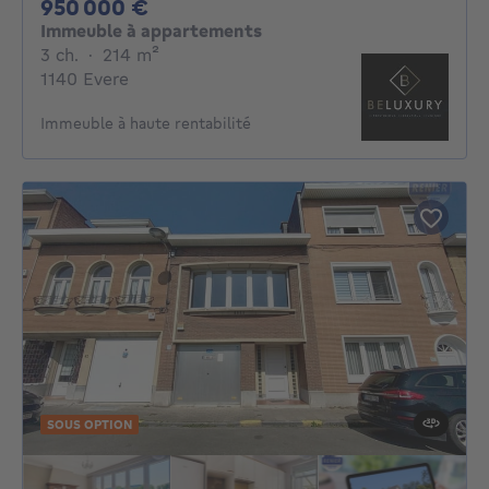
950000€
950 000 €
Immeuble à appartements
3 chambres
mètres carrés
3 ch.
·
214
m²
1140 Evere
Immeuble à haute rentabilité
SOUS OPTION