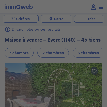
Critères
Carte
Trier
En savoir plus sur ces résultats
Maison à vendre - Evere (1140) - 46 biens
1 chambre
2 chambres
3 chambres