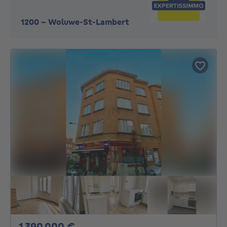
1200
-
Woluwe-St-Lambert
1390000€
1 390 000 €