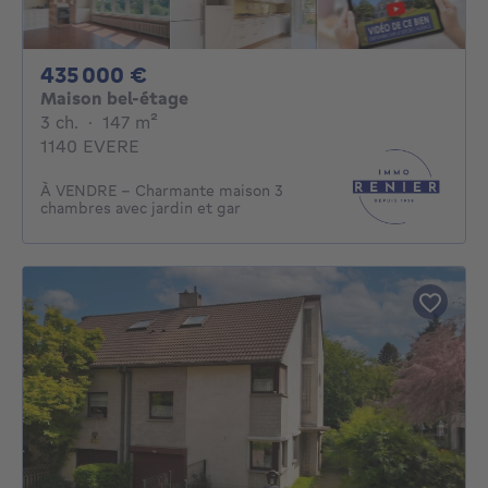
435000€
435 000 €
Maison bel-étage
3 chambres
mètres carrés
3 ch.
·
147
m²
1140 EVERE
À VENDRE – Charmante maison 3
chambres avec jardin et gar