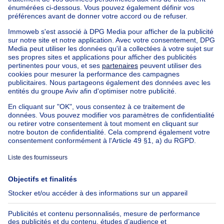
Immeuble à appartements à vendre
Maison Bel-étage à vendre
Bien exceptionnel à vendre
Ferme à vendre
Bungalow à vendre
Chalet à vendre
Château à vendre
Maison de campagne à vendre
Immeuble mixte à vendre
Autres biens à vendre
Manoir à vendre
Nos maisons hors de la Belgique
Maison à vendre France
Maison à vendre Espagne
Maison à vendre Italie
Maison à vendre Luxembourg
Maison à vendre Pays-bas
À propos
Outils
Immoweb
Estimer mon bien
Presse
Crédit hypothécaire avec
Belfius
Emplois
Assurances
Groupe Axel Springer
Check-list déménagement