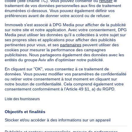
Maison de campagne à vendre Evere
Immeuble à appartements à vendre
Maison Bel-étage à vendre
Bien exceptionnel à vendre
Ferme à vendre
Bungalow à vendre
Chalet à vendre
Château à vendre
Maison de campagne à vendre
Immeuble mixte à vendre
Autres biens à vendre
Manoir à vendre
Nos maisons hors de la Belgique
Maison à vendre France
Maison à vendre Espagne
Maison à vendre Italie
Maison à vendre Luxembourg
Maison à vendre Pays-bas
À propos
Outils
Immoweb
Estimer mon bien
Presse
Crédit hypothécaire avec
Belfius
Emplois
Assurances
Groupe Axel Springer