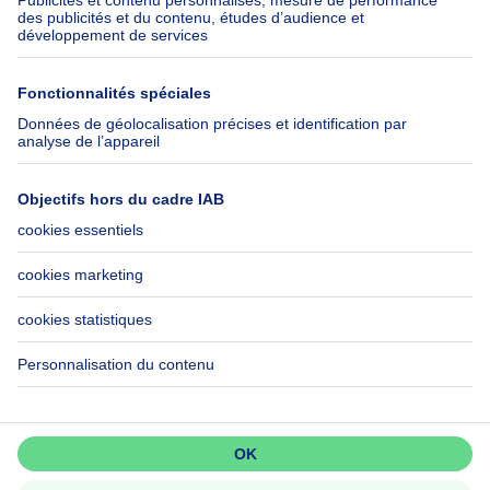
Check-list déménagement
SeLoger.com
Immowelt.de
Aide
Suivez-nous
FAQ
Immoweb Blog
Fraude
Facebook
Accessibilité
X
Contactez-nous
LinkedIn
Immoweb SA © 2026 - Tous droits réservés
Conditions d'utilisation
Gestion des cookies
Vie privée
Règles de fonctionnement et de classement
3044 -