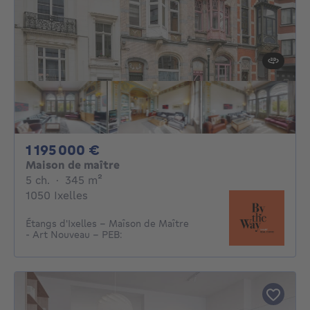
1195000€
1 195 000 €
Maison de maître
5 chambres
mètres carrés
5 ch.
·
345
m²
1050 Ixelles
Étangs d'Ixelles - Maîson de Maître
- Art Nouveau - PEB: