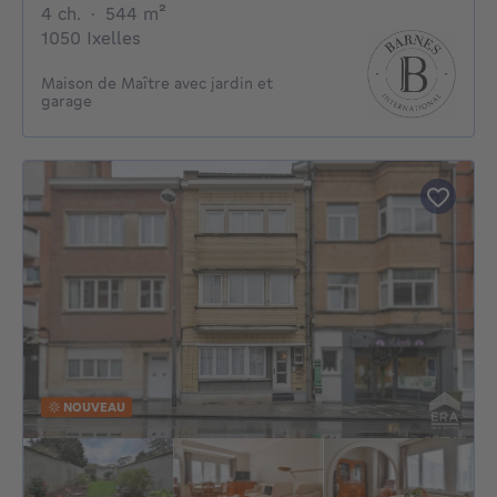
4 chambres
mètres carrés
4 ch.
·
544
m²
1050 Ixelles
Maison de Maître avec jardin et
garage
NOUVEAU