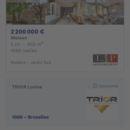
2200000€
2 200 000 €
Maison
5 chambres
mètres carrés
5 ch.
·
450
m²
1050 Ixelles
Molière - Jardin Sud
Sponsorisé
TRIOR Louise
1000
-
Bruxelles