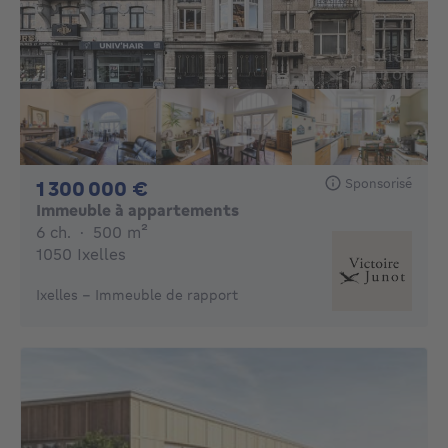
Sponsorisé
1300000€
1 300 000 €
Immeuble à appartements
6 chambres
mètres carrés
6 ch.
·
500
m²
1050 Ixelles
Ixelles - Immeuble de rapport