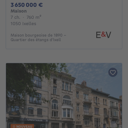
3650000€
3 650 000 €
Maison
7 chambres
mètres carrés
7 ch.
·
760
m²
1050 Ixelles
Maison bourgeoise de 1890 –
Quartier des étangs d’Ixell
NOUVEAU