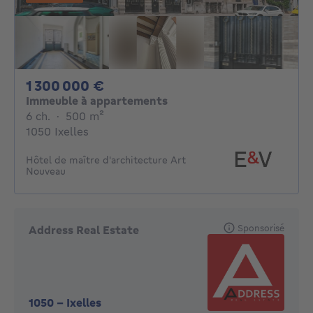
1300000€
1 300 000 €
Immeuble à appartements
6 chambres
mètres carrés
6 ch.
·
500
m²
1050 Ixelles
Hôtel de maître d'architecture Art
Nouveau
Sponsorisé
Address Real Estate
1050
-
Ixelles