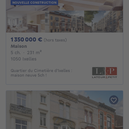
NOUVELLE CONSTRUCTION
1350000€
1 350 000 €
(hors taxes)
Maison
5 chambres
mètres carrés
5 ch.
·
231
m²
1050 Ixelles
Quartier du Cimetière d’Ixelles :
maison neuve 5ch !