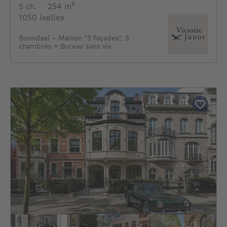
5 chambres
mètres carrés
5 ch.
·
254
m²
1050 Ixelles
Boondael - Maison "3 façades", 5
chambres + Bureau sans vis