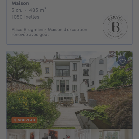
Maison
5 chambres
mètres carrés
5 ch.
·
483
m²
1050 Ixelles
Place Brugmann- Maison d'exception
rénovée avec goût
NOUVEAU