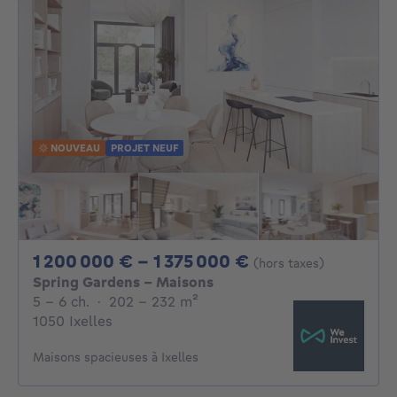
NOUVEAU
PROJET NEUF
De 1200000€ À 
1 200 000 € - 1 375 000 €
(hors taxes)
Spring Gardens - Maisons
5 - 6 Chambres
mètres carrés
5 - 6 ch.
·
202 - 232
m²
1050 Ixelles
Maisons spacieuses à Ixelles