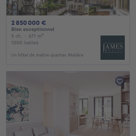
2850000€
2 850 000 €
Bien exceptionnel
5 chambres
mètres carrés
5 ch.
·
671
m²
1050 Ixelles
Un hôtel de maître quartier Molière