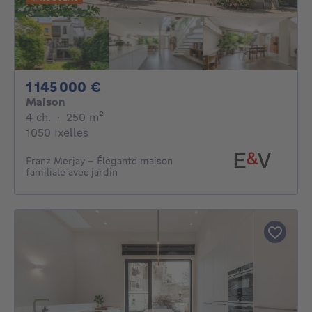
1145000€
1 145 000 €
Maison
4 chambres
mètres carrés
4 ch.
·
250
m²
1050 Ixelles
Franz Merjay - Élégante maison
familiale avec jardin