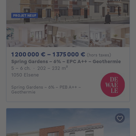
PROJET NEUF
De 1200000€ À 
1 200 000 € - 1 375 000 €
(hors taxes)
Spring Gardens - 6% - EPC A++ - Geothermie
5 - 6 Chambres
mètres carrés
5 - 6 ch.
·
202 - 232
m²
1050 Elsene
Spring Gardens - 6% - PEB A++ -
Geothermie