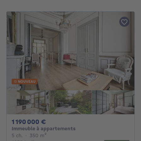
NOUVEAU
1190000€
1 190 000 €
Immeuble à appartements
5 chambres
mètres carrés
5 ch.
·
350
m²