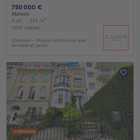
750000€
750 000 €
Maison
4 chambres
mètres carrés
4 ch.
·
214
m²
1050 Ixelles
Chatelain - Maison unifamiliale avec
terrasse et jardin
NOUVEAU