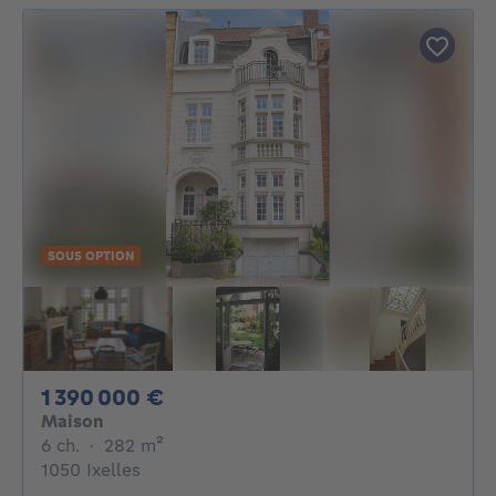
SOUS OPTION
1390000€
1 390 000 €
Maison
6 chambres
mètres carrés
6 ch.
·
282
m²
1050 Ixelles