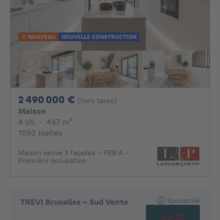
NOUVEAU
NOUVELLE CONSTRUCTION
2490000€
2 490 000 €
(hors taxes)
Maison
4 chambres
mètres carrés
4 ch.
·
467
m²
1050 Ixelles
Maison neuve 3 façades – PEB A -
Première occupation
Sponsorisé
TREVI Bruxelles - Sud Vente