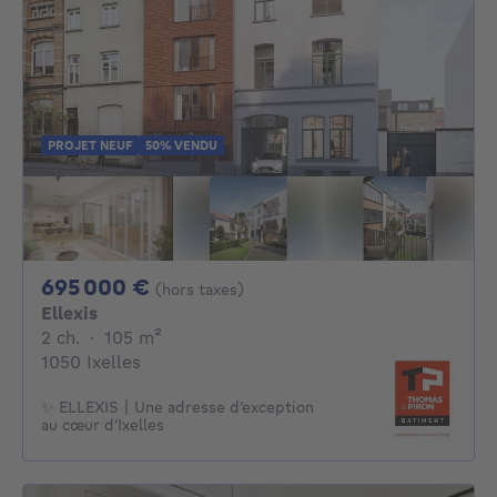
PROJET NEUF
50% VENDU
695000€
695 000 €
(hors taxes)
Ellexis
2 chambres
mètres carrés
2 ch.
·
105
m²
1050 Ixelles
✨ ELLEXIS | Une adresse d’exception
au cœur d’Ixelles