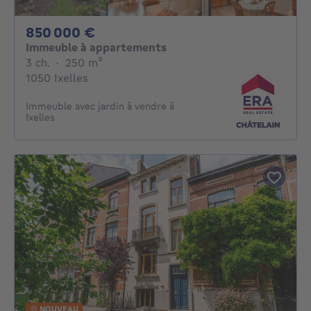
850000€
850 000 €
Immeuble à appartements
3 chambres
mètres carrés
3 ch.
·
250
m²
1050 Ixelles
Immeuble avec jardin à vendre à
Ixelles
NOUVEAU