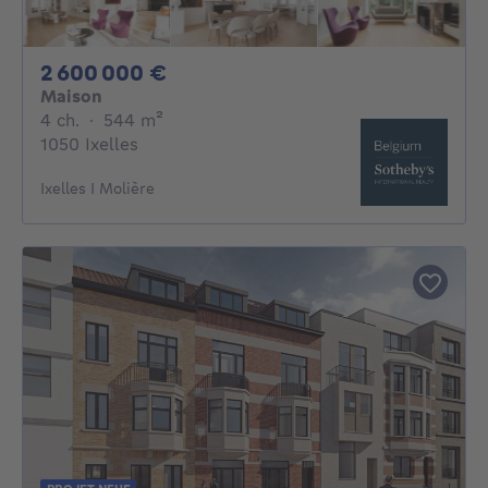
2600000€
2 600 000 €
Maison
4 chambres
mètres carrés
4 ch.
·
544
m²
1050 Ixelles
Ixelles I Molière