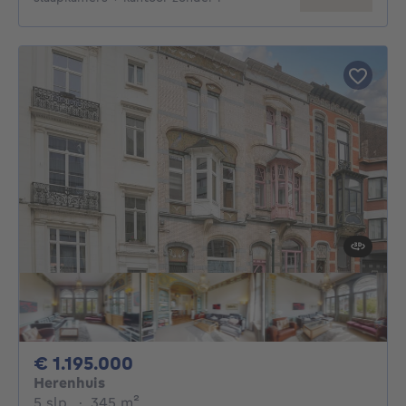
1195000€
€ 1.195.000
Herenhuis
5 slaapkamers
vierkante meters
5 slp.
·
345
m²