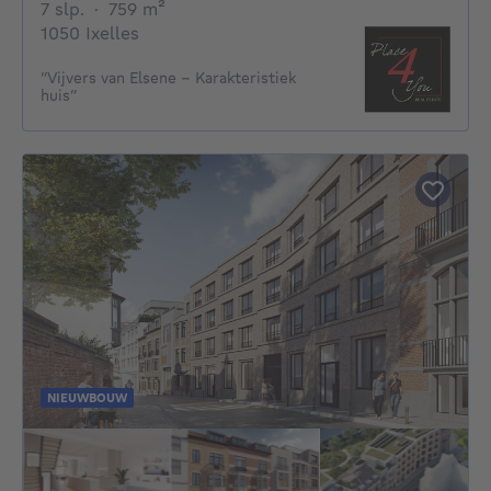
7 slaapkamers
vierkante meters
7 slp.
·
759
m²
1050 Ixelles
“Vijvers van Elsene – Karakteristiek
huis”
NIEUWBOUW