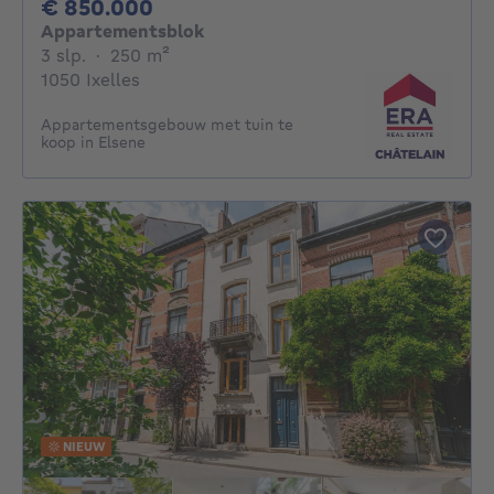
850000€
€ 850.000
Appartementsblok
3 slaapkamers
vierkante meters
3 slp.
·
250
m²
1050 Ixelles
Appartementsgebouw met tuin te
koop in Elsene
NIEUW