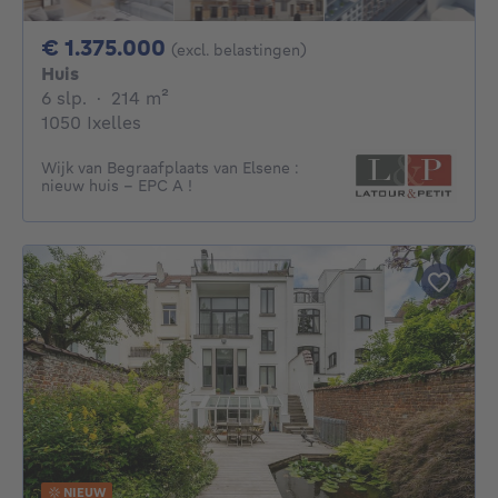
1375000€
€ 1.375.000
(excl. belastingen)
Huis
6 slaapkamers
vierkante meters
6 slp.
·
214
m²
1050 Ixelles
Wijk van Begraafplaats van Elsene :
nieuw huis - EPC A !
NIEUW