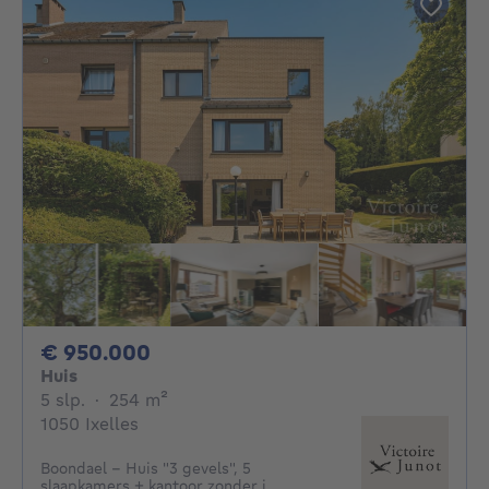
950000€
€ 950.000
Huis
5 slaapkamers
vierkante meters
5 slp.
·
254
m²
1050 Ixelles
Boondael - Huis "3 gevels", 5
slaapkamers + kantoor zonder i