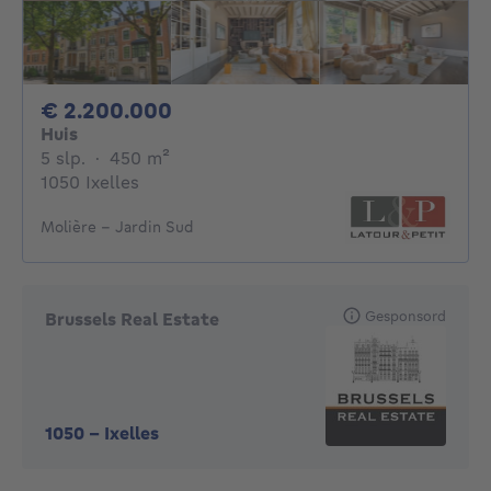
2200000€
€ 2.200.000
Huis
5 slaapkamers
vierkante meters
5 slp.
·
450
m²
1050 Ixelles
Molière - Jardin Sud
Gesponsord
Brussels Real Estate
1050
-
Ixelles