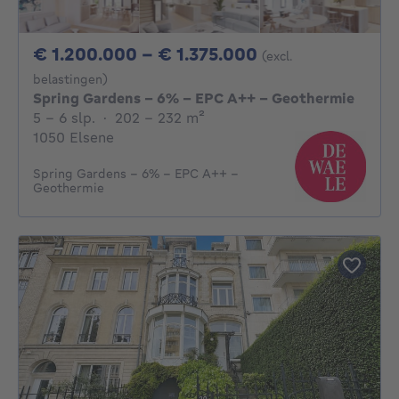
Van 1200000€ 
€ 1.200.000 - € 1.375.000
(excl.
belastingen)
Spring Gardens - 6% - EPC A++ - Geothermie
5 - 6 Slaapkamers
vierkante meters
5 - 6 slp.
·
202 - 232
m²
1050 Elsene
Spring Gardens - 6% - EPC A++ -
Geothermie