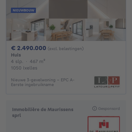
NIEUWBOUW
2490000€
€ 2.490.000
(excl. belastingen)
Huis
4 slaapkamers
vierkante meters
4 slp.
·
467
m²
1050 Ixelles
Nieuwe 3-gevelwoning – EPC A-
Eerste ingebruikname
Gesponsord
Immobilière de Maurissens
sprl