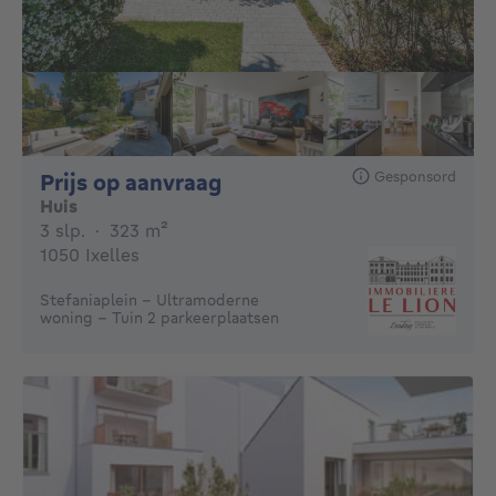
Gesponsord
Prijs op aanvraag
Prijs op aanvraag
Huis
3 slaapkamers
vierkante meters
3 slp.
·
323
m²
1050 Ixelles
Stefaniaplein - Ultramoderne
woning - Tuin 2 parkeerplaatsen