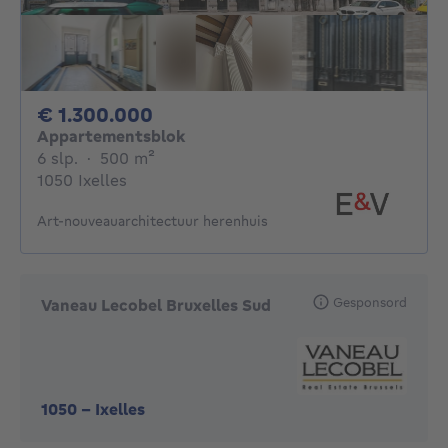
1300000€
€ 1.300.000
Appartementsblok
6 slaapkamers
vierkante meters
6 slp.
·
500
m²
1050 Ixelles
Art-nouveauarchitectuur herenhuis
Gesponsord
Vaneau Lecobel Bruxelles Sud
1050
-
Ixelles