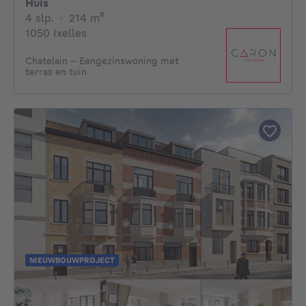
Huis
4 slaapkamers
vierkante meters
4 slp.
·
214
m²
1050 Ixelles
Chatelain - Eengezinswoning met
terras en tuin
NIEUWBOUWPROJECT