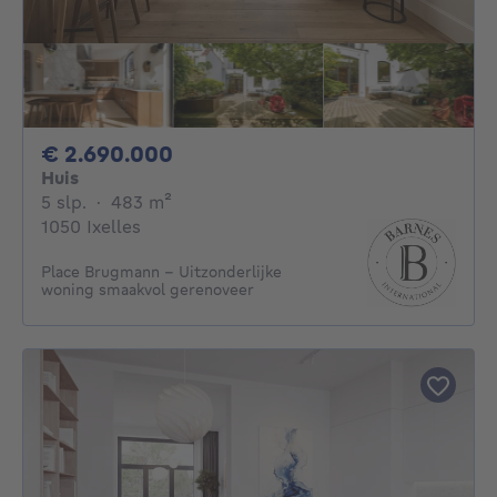
2690000€
€ 2.690.000
Huis
5 slaapkamers
vierkante meters
5 slp.
·
483
m²
1050 Ixelles
Place Brugmann – Uitzonderlijke
woning smaakvol gerenoveer