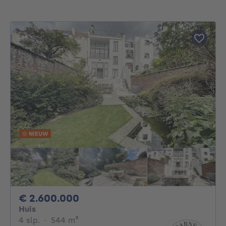
NIEUW
2600000€
€ 2.600.000
Huis
4 slaapkamers
vierkante meters
4 slp.
·
544
m²