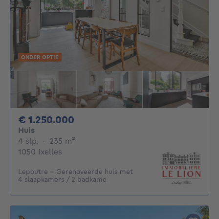
ONDER OPTIE
1250000€
€ 1.250.000
Huis
4 slaapkamers
vierkante meters
4 slp.
·
235
m²
1050 Ixelles
Lepoutre – Gerenoveerde huis met
4 slaapkamers / 2 badkame