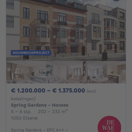
NIEUWBOUWPROJECT
Van 1200000€ 
€ 1.200.000 - € 1.375.000
(excl.
belastingen)
Spring Gardens - Houses
5 - 6 Slaapkamers
vierkante meters
5 - 6 slp.
·
202 - 232
m²
1050 Elsene
Spring Gardens - EPC A++ -