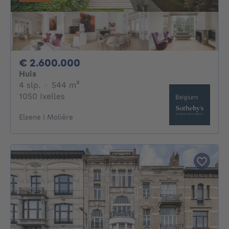
2600000€
€ 2.600.000
Huis
4 slaapkamers
vierkante meters
4 slp.
·
544
m²
1050 Ixelles
Elsene I Molière