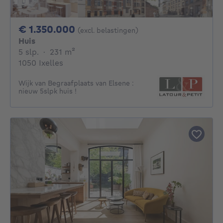
1350000€
€ 1.350.000
(excl. belastingen)
Huis
5 slaapkamers
vierkante meters
5 slp.
·
231
m²
1050 Ixelles
Wijk van Begraafplaats van Elsene :
nieuw 5slpk huis !