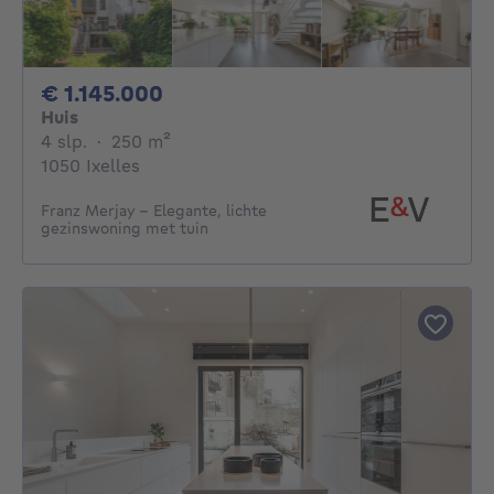
1145000€
€ 1.145.000
Huis
4 slaapkamers
vierkante meters
4 slp.
·
250
m²
1050 Ixelles
Franz Merjay - Elegante, lichte
gezinswoning met tuin