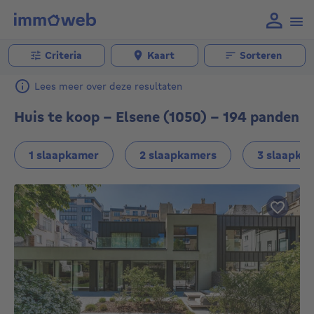
Criteria
Kaart
Sorteren
Lees meer over deze resultaten
Huis te koop - Elsene (1050) - 194 panden
1 slaapkamer
2 slaapkamers
3 slaapka