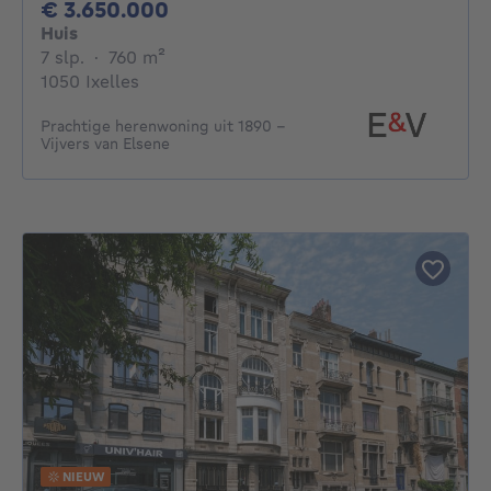
3650000€
€ 3.650.000
Huis
7 slaapkamers
vierkante meters
7 slp.
·
760
m²
1050 Ixelles
Prachtige herenwoning uit 1890 –
Vijvers van Elsene
NIEUW