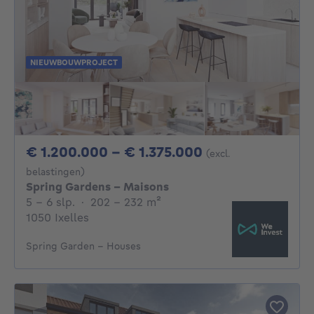
NIEUWBOUWPROJECT
Van 1200000€ 
€ 1.200.000 - € 1.375.000
(excl.
belastingen)
Spring Gardens - Maisons
5 - 6 Slaapkamers
vierkante meters
5 - 6 slp.
·
202 - 232
m²
1050 Ixelles
Spring Garden - Houses