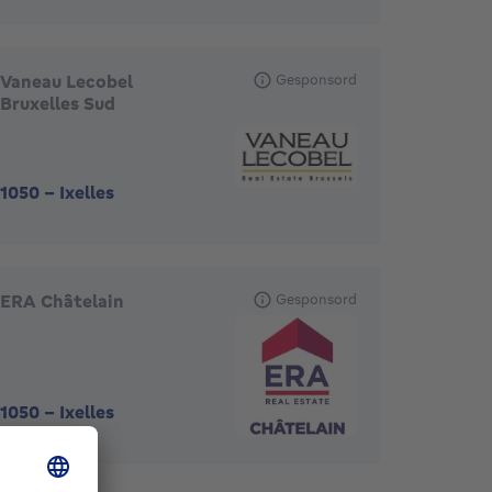
Vaneau Lecobel
Gesponsord
Bruxelles Sud
1050
-
Ixelles
ERA Châtelain
Gesponsord
1050
-
Ixelles