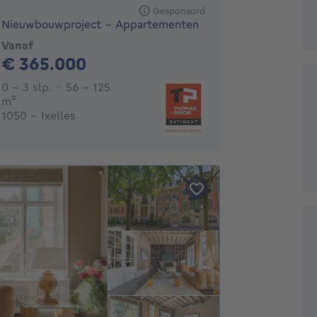
Gesponsord
Nieuwbouwproject - Appartementen
Vanaf
365000€
€ 365.000
0 - 3 Slaapkamers
0 - 3 slp.
56 - 125
vierkante meters
m²
1050 - Ixelles