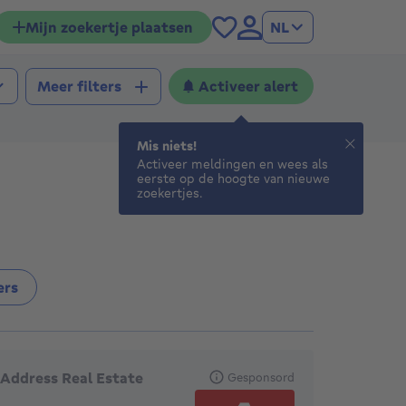
Mijn zoekertje plaatsen
NL
Activeer alert
Meer filters
Mis niets!
Activeer meldingen en wees als
eerste op de hoogte van nieuwe
zoekertjes.
ers
anbevolen agentschappen
Address Real Estate
Gesponsord