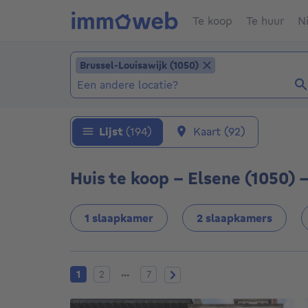
Te koop
Te huur
N
Locatie toevoegen
Brussel-Louisawijk (1050)
Brussel-Louisawijk (1050)
Locaties (Reeds geselecteerde locaties: Brus
Lijst
(194)
Kaart
(92)
Huis te koop - Elsene (1050) 
1 slaapkamer
2 slaapkamers
Huidige pagina
Pagina 2
Pagina 7
Volgende pagina
...
1
2
7