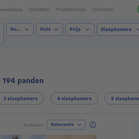
ieuwbouw
Schatten
Professionals
Diensten
Type transactie
Type pand
Kopen
Huis
Prijs
Slaapkamers
sel-Louisawijk (1050))
- 194 panden
3 slaapkamers
4 slaapkamers
5 slaapkam
A
Relevantie
Sorteren :