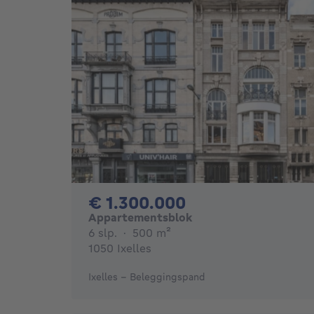
1300000€
€ 1.300.000
Appartementsblok
6 slaapkamers
vierkante meters
6 slp.
·
500
m²
1050 Ixelles
Ixelles - Beleggingspand