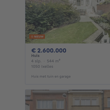
NIEUW
2600000€
€ 2.600.000
Huis
4 slaapkamers
vierkante meters
4 slp.
·
544
m²
1050 Ixelles
Huis met tuin en garage