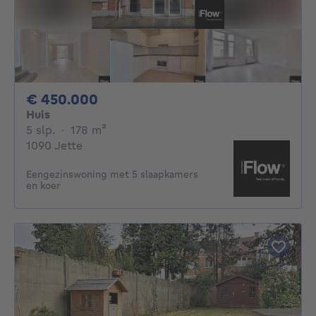
450000€
€ 450.000
Huis
5 slaapkamers
vierkante meters
5 slp.
·
178
m²
1090 Jette
Eengezinswoning met 5 slaapkamers
en koer