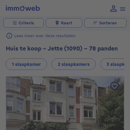
Criteria
Kaart
Sorteren
Lees meer over deze resultaten
Huis te koop - Jette (1090) - 78 panden
1 slaapkamer
2 slaapkamers
3 slaapka