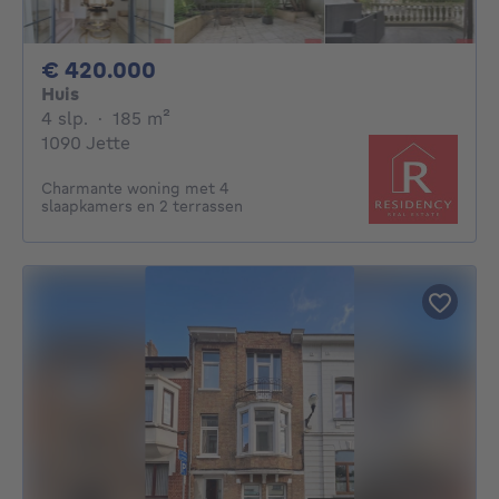
420000€
€ 420.000
Huis
4 slaapkamers
vierkante meters
4 slp.
·
185
m²
1090 Jette
Charmante woning met 4
slaapkamers en 2 terrassen