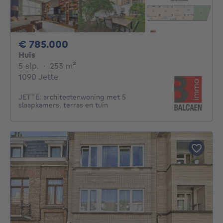
785000€
€ 785.000
Huis
5 slaapkamers
vierkante meters
5 slp.
·
253
m²
1090 Jette
JETTE: architectenwoning met 5
slaapkamers, terras en tuin