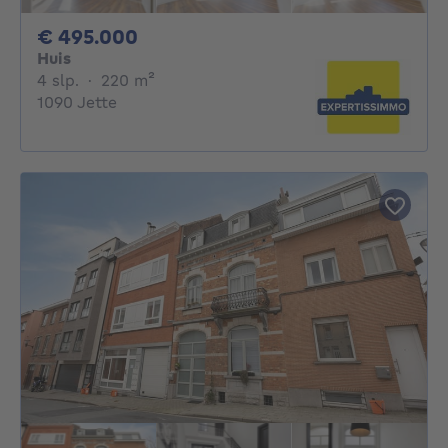
495000€
€ 495.000
Huis
4 slaapkamers
vierkante meters
4 slp.
·
220
m²
1090 Jette