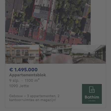
1495000€
€ 1.495.000
Appartementsblok
9 slaapkamers
vierkante meters
9 slp.
·
1100
m²
1090 Jette
Gebouw - 3 appartementen, 2
kantoorruimtes en magazijn!