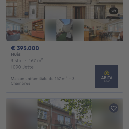
395000€
€ 395.000
Huis
3 slaapkamers
vierkante meters
3 slp.
·
167
m²
1090 Jette
Maison unifamiliale de 167 m² - 3
Chambres