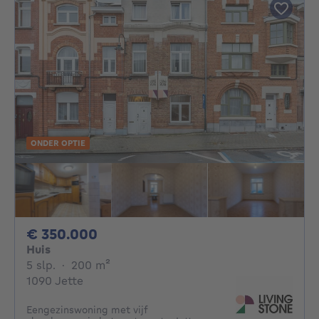
ONDER OPTIE
350000€
€ 350.000
Huis
5 slaapkamers
vierkante meters
5 slp.
·
200
m²
1090 Jette
Eengezinswoning met vijf