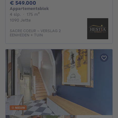
549000€
€ 549.000
Appartementsblok
4 slaapkamers
vierkante meters
4 slp.
·
175
m²
1090 Jette
SACRE COEUR - VERSLAG 2
EENHEDEN + TUIN
NIEUW