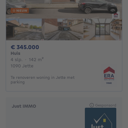
NIEUW
345000€
€ 345.000
Huis
4 slaapkamers
vierkante meters
4 slp.
·
142
m²
1090 Jette
Te renoveren woning in Jette met
parking
Gesponsord
Just IMMO