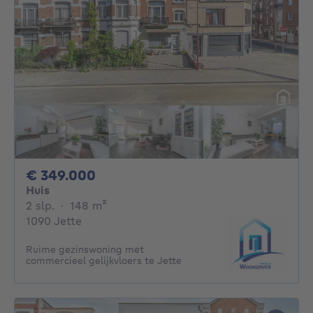
349000€
€ 349.000
Huis
2 slaapkamers
vierkante meters
2 slp.
·
148
m²
1090 Jette
Ruime gezinswoning met
commercieel gelijkvloers te Jette