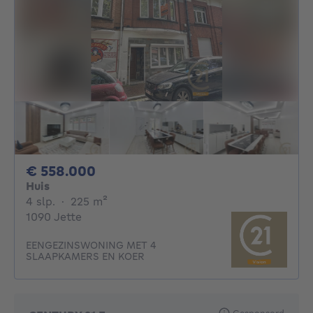
558000€
€ 558.000
Huis
4 slaapkamers
vierkante meters
4 slp.
·
225
m²
1090 Jette
EENGEZINSWONING MET 4
SLAAPKAMERS EN KOER
Gesponsord