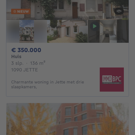
NIEUW
350000€
€ 350.000
Huis
3 slaapkamers
vierkante meters
3 slp.
·
136
m²
1090 JETTE
Charmante woning in Jette met drie
slaapkamers,