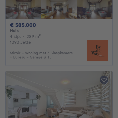
585000€
€ 585.000
Huis
4 slaapkamers
vierkante meters
4 slp.
·
289
m²
1090 Jette
Miroir – Woning met 3 Slaapkamers
+ Bureau – Garage & Tu