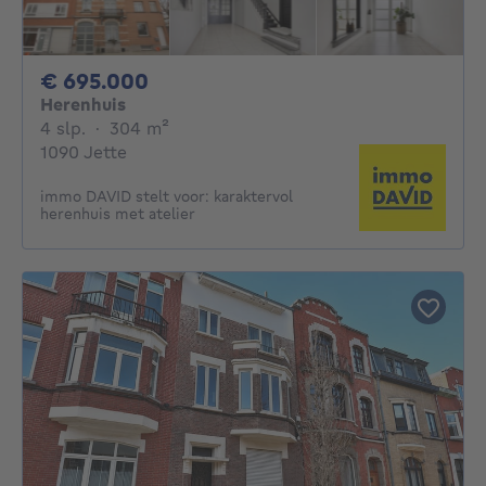
695000€
€ 695.000
Herenhuis
4 slaapkamers
vierkante meters
4 slp.
·
304
m²
1090 Jette
immo DAVID stelt voor: karaktervol
herenhuis met atelier