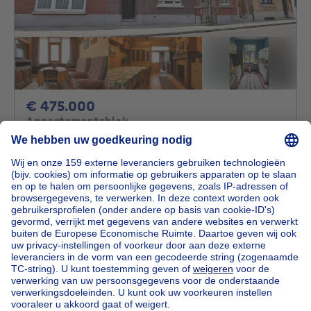
475000€
€ 475.000
Appartementsblok
3 slaapkamers
vierkante meters
3 slp.
·
175
m²
1090 Jette
Immeuble de rapport 3 unités +
jardin