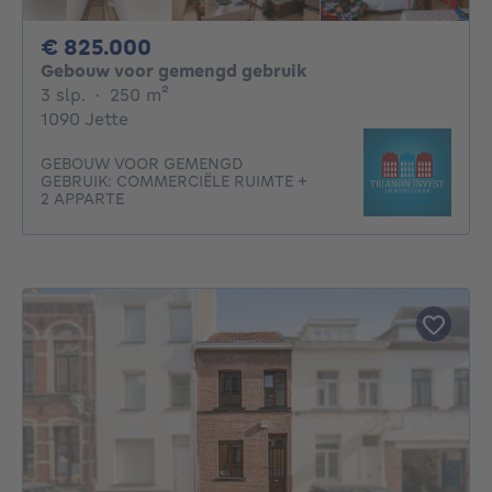
825000€
€ 825.000
Gebouw voor gemengd gebruik
3 slaapkamers
vierkante meters
3 slp.
·
250
m²
1090 Jette
GEBOUW VOOR GEMENGD
GEBRUIK: COMMERCIËLE RUIMTE +
2 APPARTE