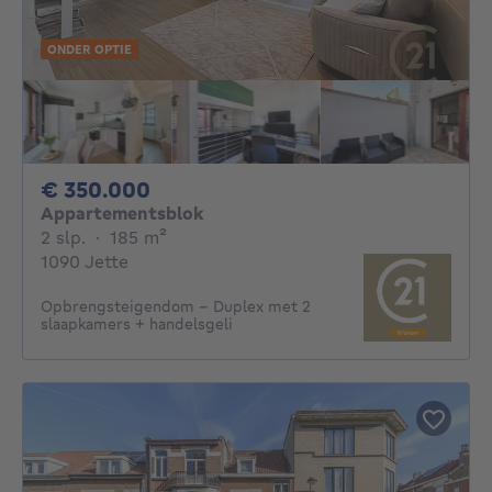
ONDER OPTIE
350000€
€ 350.000
Appartementsblok
2 slaapkamers
vierkante meters
2 slp.
·
185
m²
1090 Jette
Opbrengsteigendom – Duplex met 2
slaapkamers + handelsgeli