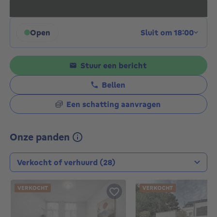
Open
Sluit om 18:00
Klik om de openingsuren weer te geven
Stuur een bericht
Bellen
Een schatting aanvragen
Onze panden
Type transactie
VERKOCHT
VERKOCHT