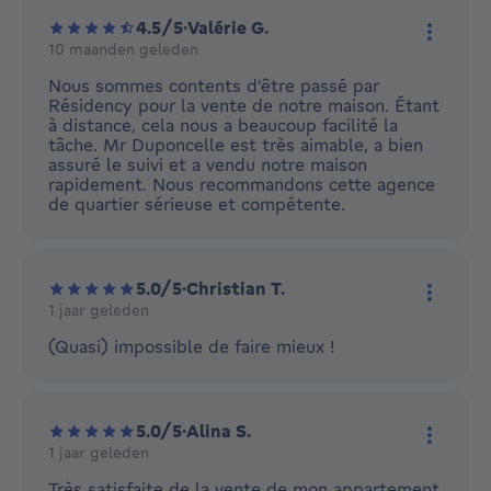
4.5/5
·
Valérie G.
10 maanden geleden
Meer ac
Nous sommes contents d'être passé par
Résidency pour la vente de notre maison. Étant
à distance, cela nous a beaucoup facilité la
tâche. Mr Duponcelle est très aimable, a bien
assuré le suivi et a vendu notre maison
rapidement. Nous recommandons cette agence
de quartier sérieuse et compétente.
5.0/5
·
Christian T.
1 jaar geleden
Meer ac
(Quasi) impossible de faire mieux !
5.0/5
·
Alina S.
1 jaar geleden
Meer ac
Très satisfaite de la vente de mon appartement