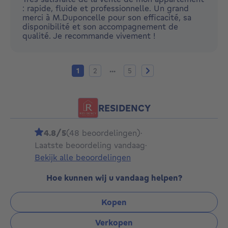
: rapide, fluide et professionnelle. Un grand
merci à M.Duponcelle pour son efficacité, sa
disponibilité et son accompagnement de
qualité. Je recommande vivement !
Huidige pagina
Pagina 2
Pagina 5
Volgende pagina
...
1
2
5
RESIDENCY
4.8/5
(48 beoordelingen)
·
Laatste beoordeling vandaag
·
Bekijk alle beoordelingen
Hoe kunnen wij u vandaag helpen?
Kopen
Verkopen