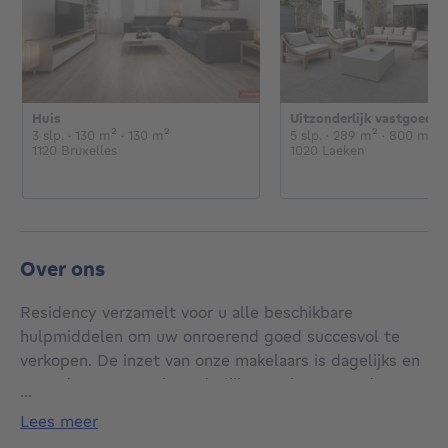
Huis
Uitzonderlijk vastgoed
€
€
3 slaapkamers
vierkante meters
vierkante meters
5 slaapkamers
vierkante 
vi
3 slp.
· 130
m²
· 130
m²
5 slp.
· 289
m²
· 800
m²
1120 Bruxelles
1020 Laeken
Over ons
Residency verzamelt voor u alle beschikbare
hulpmiddelen om uw onroerend goed succesvol te
verkopen. De inzet van onze makelaars is dagelijks en
garandeert u een uitzonderlijke service. Meer dan een
...
makelaarskantoor geeft Residency de voorkeur aan
lees meer
menselijke relaties en respect voor uw eigendom. Bij