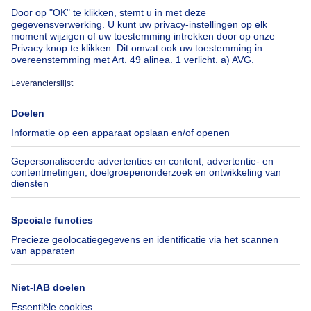
Huis te koop met 3 slaapkamers Deurne
Over
Tools
Immoweb
Schat mijn eigendom
Pers
Hypothecair krediet met
Belfius
Jobs
Verzekeringen
Axel Springer Group
Verhuis checklist
SeLoger.com
Immowelt.de
Hulp
Volg ons
Veelgestelde vragen
Immoweb Blog
Fraude
Facebook
Toegankelijkheid
X