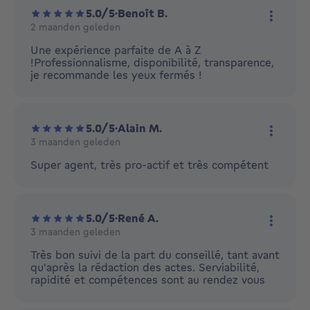
5.0/5
·
Benoît B.
2 maanden geleden
Meer ac
Une expérience parfaite de A à Z
!Professionnalisme, disponibilité, transparence,
je recommande les yeux fermés !
5.0/5
·
Alain M.
3 maanden geleden
Meer ac
Super agent, très pro-actif et très compétent
5.0/5
·
René A.
3 maanden geleden
Meer ac
Très bon suivi de la part du conseillé, tant avant
qu'après la rédaction des actes. Serviabilité,
rapidité et compétences sont au rendez vous