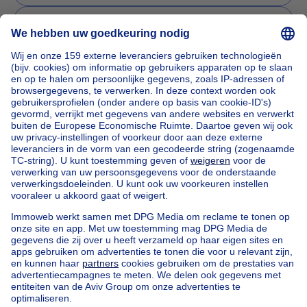
Verhuren
Beheren
Een vraag stellen
Home
Agentschappen
Agentschappen in Bruxelles
RESIDENCY
Onze huizen buiten België
Huis te koop Frankrijk
Huis te koop Spanje
Huis te koop Italië
Huis te koop Luxemburg
Huis te koop Nederland
Goedkoop vastgoed
Goedkoop huis te koop
Goedkope appartementen te huur
Onze huurwoningen met slaapkamers
Appartement te koop met 3 slaapkamers Oostende
Huis te koop met 3 slaapkamers Stene