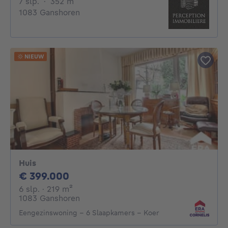
7 slaapkamers
vierkante meters
7 slp.
·
352
m²
1083 Ganshoren
NIEUW
Huis
399000€
€ 399.000
6 slaapkamers
vierkante meters
6 slp.
· 219
m²
1083 Ganshoren
Eengezinswoning - 6 Slaapkamers - Koer