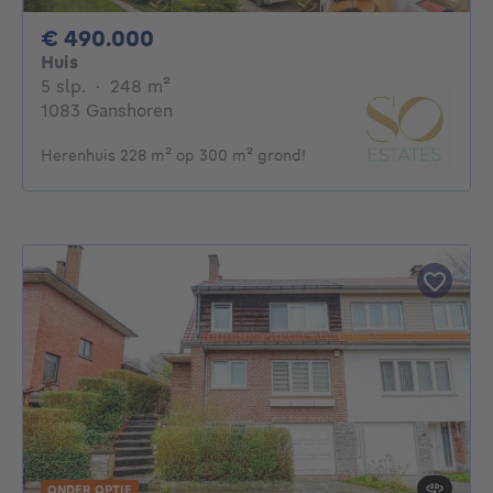
490000€
€ 490.000
Huis
5 slaapkamers
vierkante meters
5 slp.
·
248
m²
1083 Ganshoren
Herenhuis 228 m² op 300 m² grond!
ONDER OPTIE