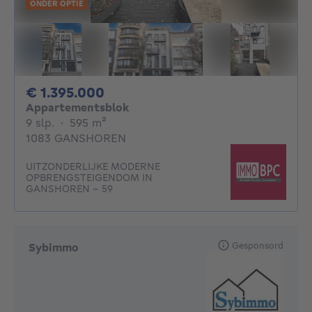
ONDER OPTIE
1395000€
€ 1.395.000
Appartementsblok
9 slaapkamers
vierkante meters
9 slp.
·
595
m²
1083 GANSHOREN
UITZONDERLIJKE MODERNE
OPBRENGSTEIGENDOM IN
GANSHOREN – 59
Gesponsord
Sybimmo