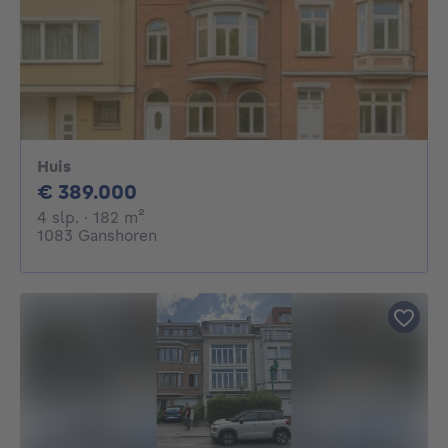
Huis
389000€
€ 389.000
4 slaapkamers
vierkante meters
4 slp.
· 182
m²
1083 Ganshoren