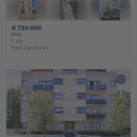
729000€
€ 729.000
Huis
5 slaapkamers
5 slp.
1083 Ganshoren