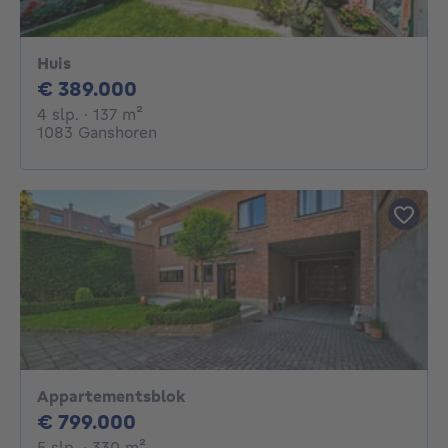
Huis
389000€
€ 389.000
4 slaapkamers
vierkante meters
4 slp.
· 137
m²
1083 Ganshoren
Appartementsblok
799000€
€ 799.000
5 slaapkamers
vierkante meters
5 slp.
· 330
m²