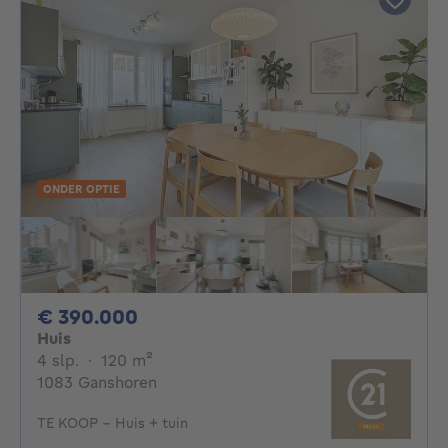
ONDER OPTIE
390000€
€ 390.000
Huis
4 slaapkamers
vierkante meters
4 slp.
·
120
m²
1083 Ganshoren
TE KOOP - Huis + tuin