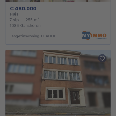
480000€
€ 480.000
Huis
7 slaapkamers
vierkante meters
7 slp.
·
255
m²
1083 Ganshoren
Eengezinswoning TE KOOP