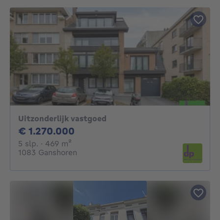
Uitzonderlijk vastgoed
1270000€
€ 1.270.000
5 slaapkamers
vierkante meters
5 slp.
· 469
m²
1083 Ganshoren