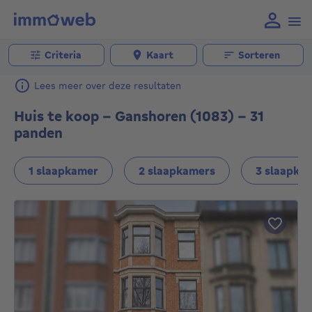
Criteria
Kaart
Sorteren
Lees meer over deze resultaten
Huis te koop - Ganshoren (1083) - 31
panden
1 slaapkamer
2 slaapkamers
3 slaapka