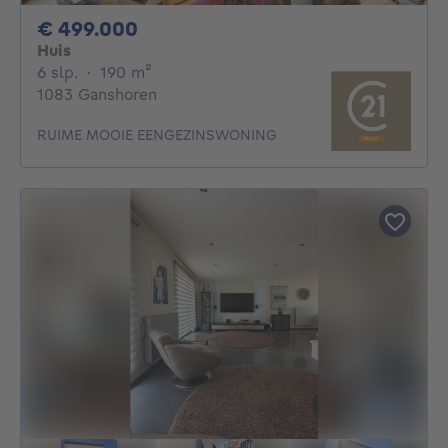
499000€
€ 499.000
Huis
6 slaapkamers
vierkante meters
6 slp.
·
190
m²
1083 Ganshoren
RUIME MOOIE EENGEZINSWONING