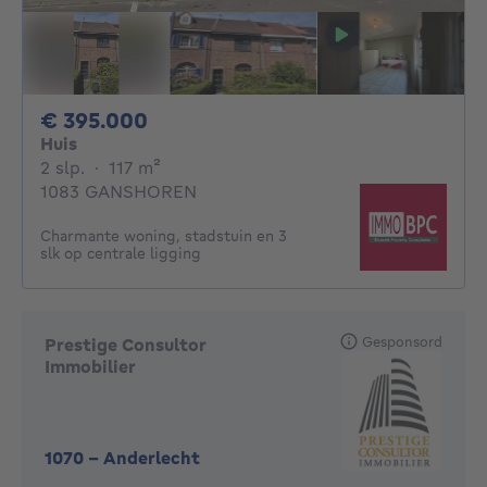
395000€
€ 395.000
Huis
2 slaapkamers
vierkante meters
2 slp.
·
117
m²
1083 GANSHOREN
Charmante woning, stadstuin en 3
slk op centrale ligging
Gesponsord
Prestige Consultor
Immobilier
1070
-
Anderlecht