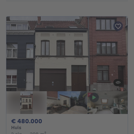
480000€
€ 480.000
Huis
2 slaapkamers
vierkante meters