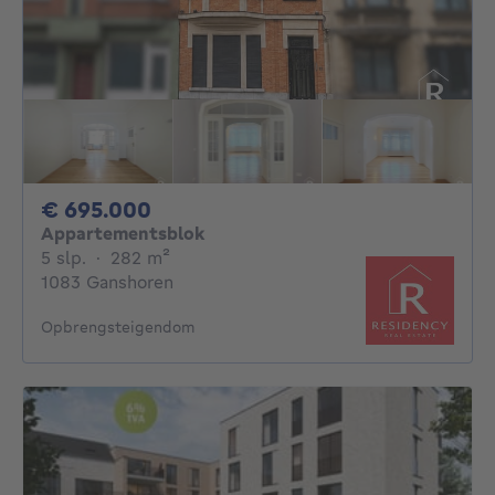
695000€
€ 695.000
Appartementsblok
5 slaapkamers
vierkante meters
5 slp.
·
282
m²
1083 Ganshoren
Opbrengsteigendom