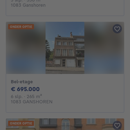
1083 Ganshoren
ONDER OPTIE
Bel-etage
695000€
€ 695.000
6 slaapkamers
vierkante meters
6 slp.
· 265
m²
1083 GANSHOREN
ONDER OPTIE