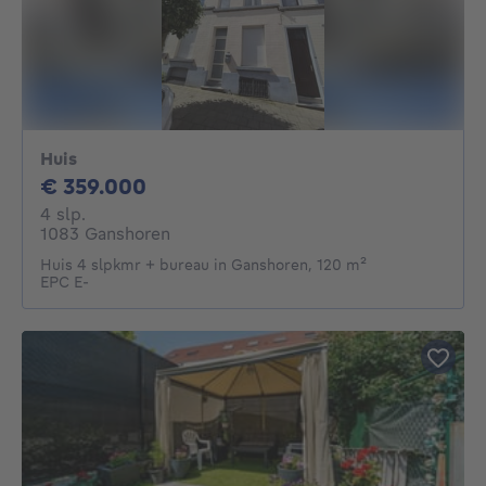
Huis
359000€
€ 359.000
4 slaapkamers
4 slp.
1083 Ganshoren
Huis 4 slpkmr + bureau in Ganshoren, 120 m²
EPC E-