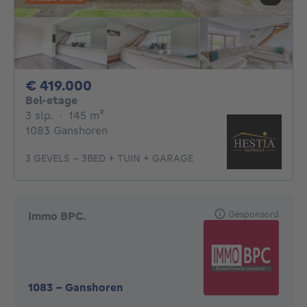
419000€
€ 419.000
Bel-etage
3 slaapkamers
vierkante meters
3 slp.
·
145
m²
1083 Ganshoren
3 GEVELS - 3BED + TUIN + GARAGE
Gesponsord
Immo BPC.
1083
-
Ganshoren