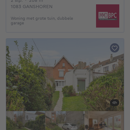
2 slp.
·
208
m²
1083 GANSHOREN
Woning met grote tuin, dubbele
garage