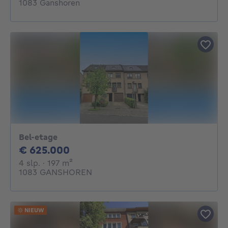
1083 Ganshoren
Bel-etage
625000€
€ 625.000
4 slaapkamers
vierkante meters
4 slp.
· 197
m²
1083 GANSHOREN
NIEUW