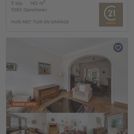
3 slaapkamers
vierkante meters
3 slp.
·
142
m²
1083 Ganshoren
HUIS MET TUIN EN GARAGE
ONDER OPTIE