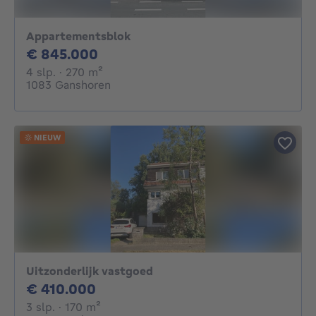
Appartementsblok
845000€
€ 845.000
4 slaapkamers
vierkante meters
4 slp.
· 270
m²
1083 Ganshoren
NIEUW
Uitzonderlijk vastgoed
410000€
€ 410.000
3 slaapkamers
vierkante meters
3 slp.
· 170
m²