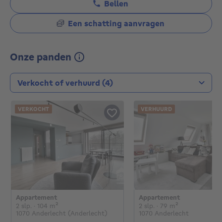
Bellen
Een schatting aanvragen
Onze panden
Type transactie
VERKOCHT
VERHUURD
Appartement
Appartement
€
2 slaapkamers
vierkante meters
2 slaapkamers
vierkante met
2 slp.
· 104
m²
2 slp.
· 79
m²
1070 Anderlecht (Anderlecht)
1070 Anderlecht