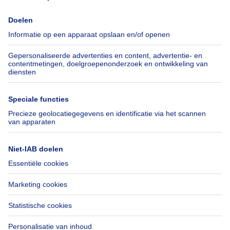
Immoweb
Schat mijn eigendom
Pers
Hypothecair krediet met
Belfius
Jobs
Verzekeringen
Axel Springer Group
Verhuis checklist
SeLoger.com
Immowelt.de
Hulp
Volg ons
Veelgestelde vragen
Immoweb Blog
Fraude
Facebook
Toegankelijkheid
X
Contacteer ons
LinkedIn
Immoweb SA © 2026 - Alle rechten voorbehouden
Gebruiksvoorwaarden
Cookie instellingen
Privacybeleid