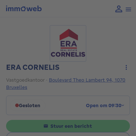
ERA CORNELIS
Meer
Vastgoedkantoor
·
Boulevard Theo Lambert 94, 1070
Bruxelles
Gesloten
Open om 09:30
Klik om de openingsuren weer te geven
Stuur een bericht