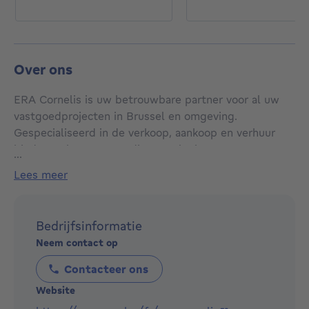
Over ons
ERA Cornelis is uw betrouwbare partner voor al uw
vastgoedprojecten in Brussel en omgeving.
Gespecialiseerd in de verkoop, aankoop en verhuur
biedt ons kantoor een dienstverlening op maat om
...
aan uw behoeften te voldoen, of u nu op zoek bent
lees meer
naar een appartement, een huis of een
opbrengsteigendom. Dankzij onze strategische
vestigingen in Anderlecht en Molenbeek en onze
Bedrijfsinformatie
expertise in wijken zoals Berchem-Sainte-Agathe,
Neem contact op
Koekelberg, Ganshoren en Vorst, bieden wij u een
diepgaande kennis van de lokale markt om uw
Contacteer ons
slaagkansen te maximaliseren.
Website