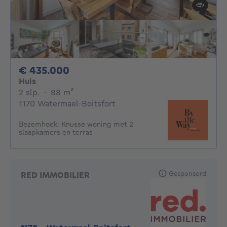
435000€
€ 435.000
Huis
2 slaapkamers
vierkante meters
2 slp.
·
88
m²
1170 Watermael-Boitsfort
Bezemhoek: Knusse woning met 2
slaapkamers en terras
Gesponsord
RED IMMOBILIER