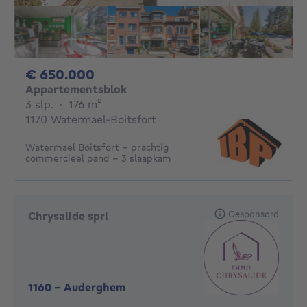
650000€
€ 650.000
Appartementsblok
3 slaapkamers
vierkante meters
3 slp.
·
176
m²
1170 Watermael-Boitsfort
Watermael Boitsfort - prachtig
commercieel pand - 3 slaapkam
Gesponsord
Chrysalide sprl
1160
-
Auderghem