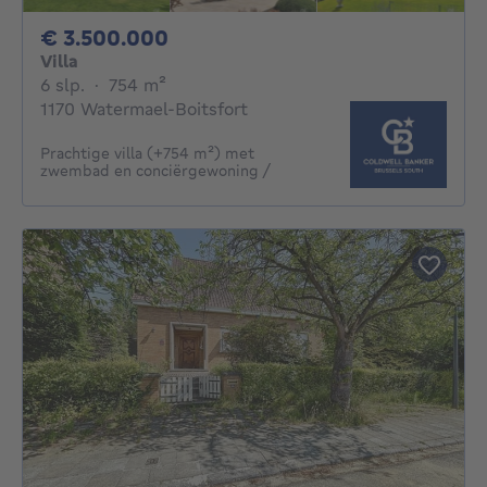
3500000€
€ 3.500.000
Villa
6 slaapkamers
vierkante meters
6 slp.
·
754
m²
1170 Watermael-Boitsfort
Prachtige villa (+754 m²) met
zwembad en conciërgewoning /