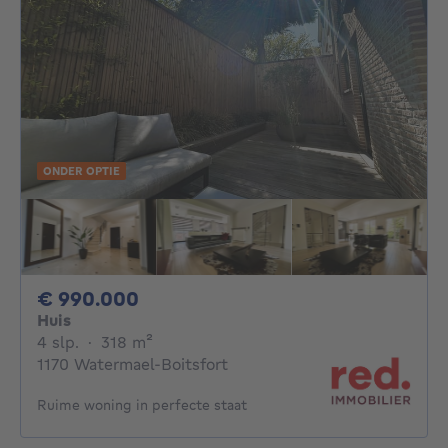
ONDER OPTIE
990000€
€ 990.000
Huis
4 slaapkamers
vierkante meters
4 slp.
·
318
m²
1170 Watermael-Boitsfort
Ruime woning in perfecte staat