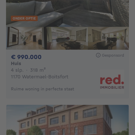
ONDER OPTIE
Gesponsord
990000€
€ 990.000
Huis
4 slaapkamers
vierkante meters
4 slp.
·
318
m²
1170 Watermael-Boitsfort
Ruime woning in perfecte staat