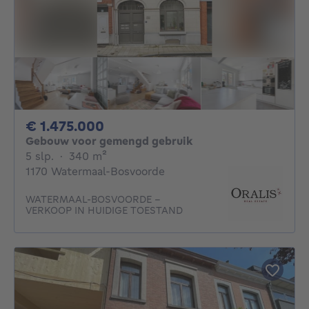
1475000€
€ 1.475.000
Gebouw voor gemengd gebruik
5 slaapkamers
vierkante meters
5 slp.
·
340
m²
1170 Watermaal-Bosvoorde
WATERMAAL-BOSVOORDE –
VERKOOP IN HUIDIGE TOESTAND