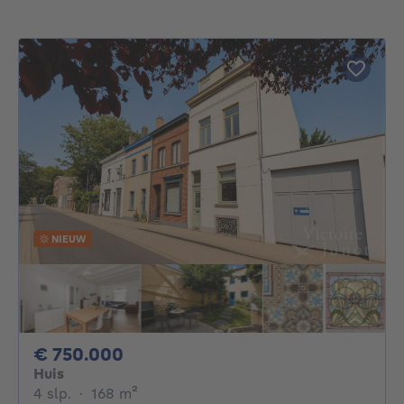
NIEUW
750000€
€ 750.000
Huis
4 slaapkamers
vierkante meters
4 slp.
·
168
m²