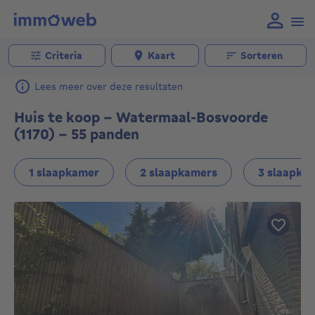
Criteria
Kaart
Sorteren
Lees meer over deze resultaten
Huis te koop - Watermaal-Bosvoorde
(1170) - 55 panden
1 slaapkamer
2 slaapkamers
3 slaapka