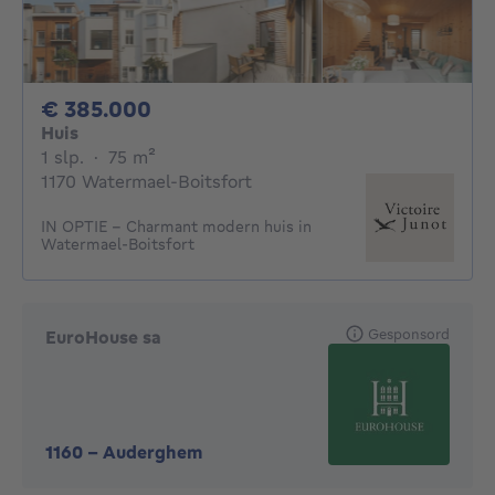
385000€
€ 385.000
Huis
1 slaapkamer
vierkante meters
1 slp.
·
75
m²
1170 Watermael-Boitsfort
IN OPTIE - Charmant modern huis in
Watermael-Boitsfort
Gesponsord
EuroHouse sa
1160
-
Auderghem