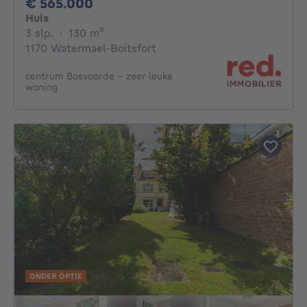
565000€
€ 565.000
Huis
3 slaapkamers
vierkante meters
3 slp.
·
130
m²
1170 Watermael-Boitsfort
centrum Bosvoorde - zeer leuke
woning
ONDER OPTIE