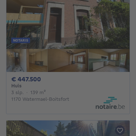
NOTARIS
447500€
€ 447.500
Huis
3 slaapkamers
vierkante meters
3 slp.
·
139
m²
1170 Watermael-Boitsfort