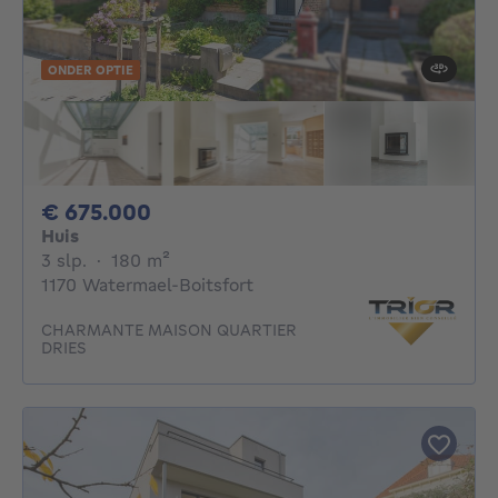
ONDER OPTIE
675000€
€ 675.000
Huis
3 slaapkamers
vierkante meters
3 slp.
·
180
m²
1170 Watermael-Boitsfort
CHARMANTE MAISON QUARTIER
DRIES