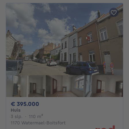
395000€
€ 395.000
Huis
3 slaapkamers
vierkante meters
3 slp.
·
110
m²
1170 Watermael-Boitsfort