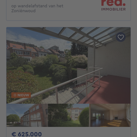
op wandelafstand van het
Zoniënwoud
NIEUW
625000€
€ 625.000