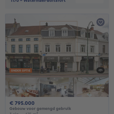
1170
-
Watermael-Boitsfort
ONDER OPTIE
795000€
€ 795.000
Gebouw voor gemengd gebruik
3 slaapkamers
vierkante meters