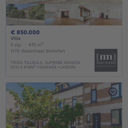
850000€
€ 850.000
Villa
5 slaapkamers
vierkante meters
5 slp.
·
415
m²
1170 Watermael-Boitsfort
TROIS TILLEULS, SUPERBE MAISON
5CH ± 415M² +GARAGE +JARDIN