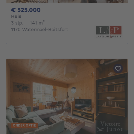
525000€
€ 525.000
Huis
3 slaapkamers
vierkante meters
3 slp.
·
141
m²
1170 Watermael-Boitsfort
ONDER OPTIE