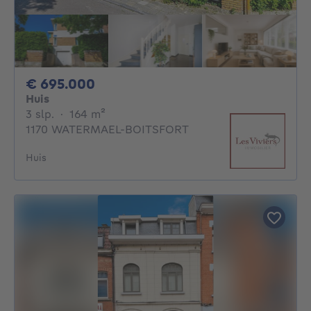
695000€
€ 695.000
Huis
3 slaapkamers
vierkante meters
3 slp.
·
164
m²
1170 WATERMAEL-BOITSFORT
Huis