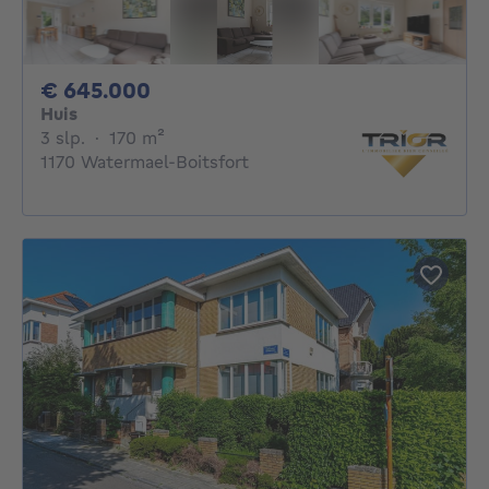
645000€
€ 645.000
Huis
3 slaapkamers
vierkante meters
3 slp.
·
170
m²
1170 Watermael-Boitsfort