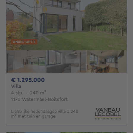
ONDER OPTIE
1295000€
€ 1.295.000
Villa
4 slaapkamers
vierkante meters
4 slp.
·
240
m²
1170 Watermael-Boitsfort
Lichtrijke hedendaagse villa ± 240
m² met tuin en garage