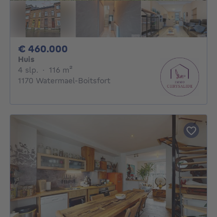
460000€
€ 460.000
Huis
4 slaapkamers
vierkante meters
4 slp.
·
116
m²
1170 Watermael-Boitsfort