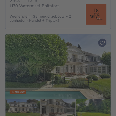
3 slp.
·
175
m²
1170 Watermael-Boitsfort
Wienerplein: Gemengd gebouw - 2
eenheden (Handel + Triplex)
NIEUW