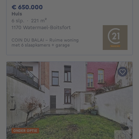
650000€
€ 650.000
Huis
6 slaapkamers
vierkante meters
6 slp.
·
221
m²
1170 Watermael-Boitsfort
COIN DU BALAI – Ruime woning
met 6 slaapkamers + garage
ONDER OPTIE