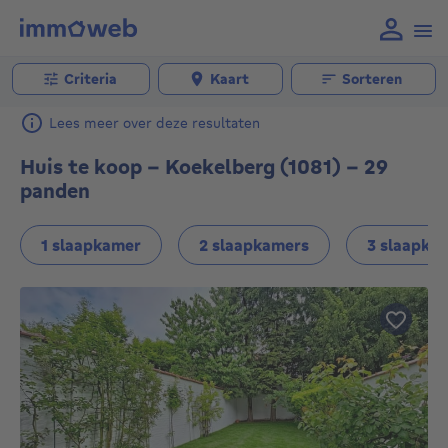
Criteria
Kaart
Sorteren
Lees meer over deze resultaten
Huis te koop - Koekelberg (1081) - 29
panden
1 slaapkamer
2 slaapkamers
3 slaapka