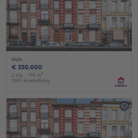
Huis
350000€
€ 350.000
2 slaapkamers
vierkante meters
2 slp.
· 115
m²
1081 Koekelberg