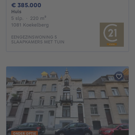
385000€
€ 385.000
Huis
5 slaapkamers
vierkante meters
5 slp.
·
220
m²
1081 Koekelberg
EENGEZINSWONING 5
SLAAPKAMERS MET TUIN
ONDER OPTIE