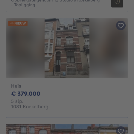
- Topligging
NIEUW
Huis
379000€
€ 379.000
5 slaapkamers
5 slp.
1081 Koekelberg