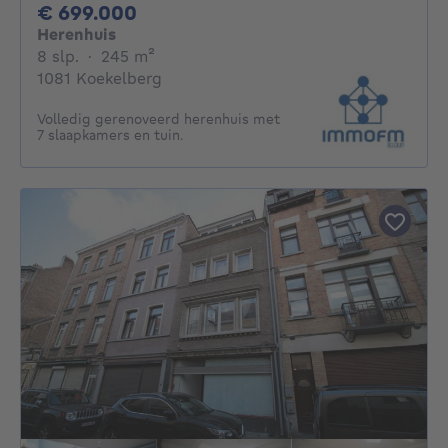
699000€
€ 699.000
Herenhuis
8 slaapkamers
vierkante meters
8 slp.
·
245
m²
1081 Koekelberg
Volledig gerenoveerd herenhuis met
7 slaapkamers en tuin.