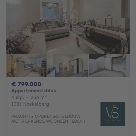
799000€
€ 799.000
Appartementsblok
4 slaapkamers
vierkante meters
4 slp.
·
256
m²
1081 Koekelberg
PRACHTIG OPBRENGSTGEBOUW
MET 5 ERKENDE WOONEENHEDEN !