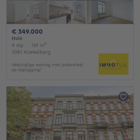
349000€
€ 349.000
Huis
4 slaapkamers
vierkante meters
4 slp.
·
161
m²
1081 Koekelberg
Veelzijdige woning met potentieel
op topligging!