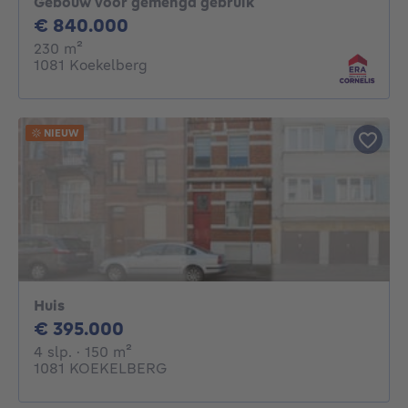
Gebouw voor gemengd gebruik
840000€
€ 840.000
vierkante meters
230
m²
1081 Koekelberg
NIEUW
Huis
395000€
€ 395.000
4 slaapkamers
vierkante meters
4 slp.
· 150
m²
1081 KOEKELBERG