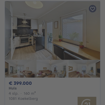
399000€
€ 399.000
Huis
4 slaapkamers
vierkante meters
4 slp.
·
160
m²
1081 Koekelberg