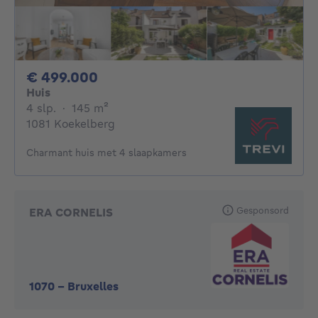
499000€
€ 499.000
Huis
4 slaapkamers
vierkante meters
4 slp.
·
145
m²
1081 Koekelberg
Charmant huis met 4 slaapkamers
Gesponsord
ERA CORNELIS
1070
-
Bruxelles