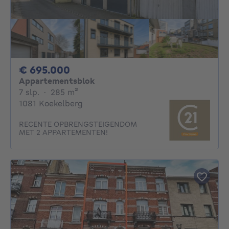
695000€
€ 695.000
Appartementsblok
7 slaapkamers
vierkante meters
7 slp.
·
285
m²
1081 Koekelberg
RECENTE OPBRENGSTEIGENDOM
MET 2 APPARTEMENTEN!