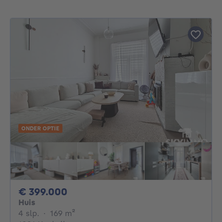
ONDER OPTIE
399000€
€ 399.000
Huis
4 slaapkamers
vierkante meters
4 slp.
·
169
m²