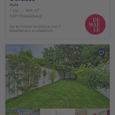
Huis
7 slaapkamers
vierkante meters
7 slp.
·
464
m²
1081 Koekelberg
Op te frissen herenhuis met 7
slaapkamers en stadstuin.