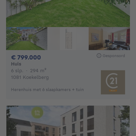
Gesponsord
799000€
€ 799.000
Huis
6 slaapkamers
vierkante meters
6 slp.
·
294
m²
1081 Koekelberg
Herenhuis met 6 slaapkamers + tuin