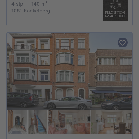
4 slaapkamers
vierkante meters
4 slp.
·
140
m²
1081 Koekelberg