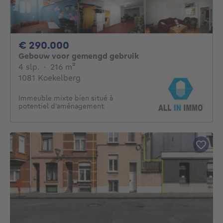
290000€
€ 290.000
Gebouw voor gemengd gebruik
4 slaapkamers
vierkante meters
4 slp.
·
216
m²
1081 Koekelberg
Immeuble mixte bien situé à
potentiel d'aménagement