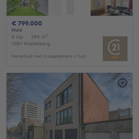
799000€
€ 799.000
Huis
6 slaapkamers
vierkante meters
6 slp.
·
294
m²
1081 Koekelberg
Herenhuis met 6 slaapkamers + tuin