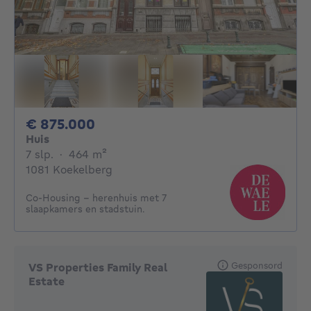
875000€
€ 875.000
Huis
7 slaapkamers
vierkante meters
7 slp.
·
464
m²
1081 Koekelberg
Co-Housing - herenhuis met 7
slaapkamers en stadstuin.
Gesponsord
VS Properties Family Real
Estate