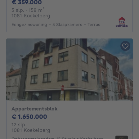
359000€
€ 359.000
3 slaapkamers
vierkante meters
3 slp.
· 158
m²
1081 Koekelberg
Eengezinswoning - 3 Slaapkamers - Terras
Appartementsblok
1650000€
€ 1.650.000
12 slaapkamers
12 slp.
1081 Koekelberg
Opbrengsteigendom 12 Studio s Koekelberg