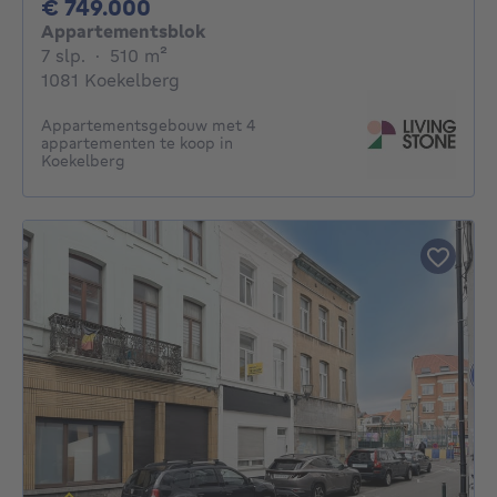
749000€
€ 749.000
Appartementsblok
7 slaapkamers
vierkante meters
7 slp.
·
510
m²
1081 Koekelberg
Appartementsgebouw met 4
appartementen te koop in
Koekelberg