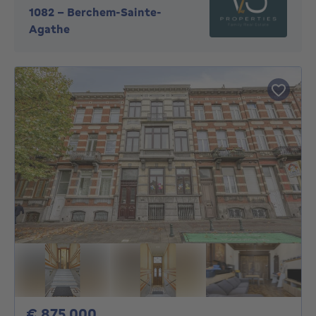
1082
-
Berchem-Sainte-
Agathe
875000€
€ 875.000