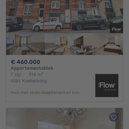
460000€
€ 460.000
Appartementsblok
7 slaapkamers
vierkante meters
7 slp.
·
314
m²
1081 Koekelberg
Huis met zeven slaapkamers en tuin