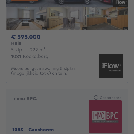
395000€
€ 395.000
Huis
5 slaapkamers
vierkante meters
5 slp.
·
222
m²
1081 Koekelberg
Mooie eengezinswoning 5 slpkrs
(mogelijkheid tot 6) en tuin.
Gesponsord
Immo BPC.
1083
-
Ganshoren