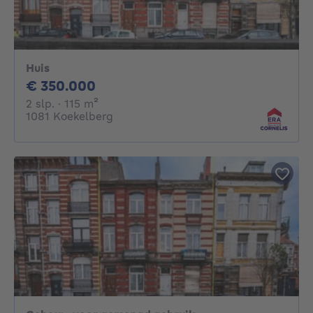
Huis
350000€
€ 350.000
2 slaapkamers
vierkante meters
2 slp.
· 115
m²
1081 Koekelberg