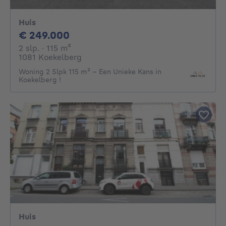
Huis
249000€
€ 249.000
2 slaapkamers
vierkante meters
2 slp.
· 115
m²
1081 Koekelberg
Woning 2 Slpk 115 m² – Een Unieke Kans in
Koekelberg !
Huis