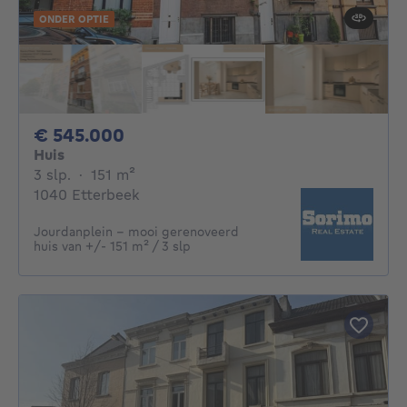
ONDER OPTIE
545000€
€ 545.000
Huis
3 slaapkamers
vierkante meters
3 slp.
·
151
m²
1040 Etterbeek
Jourdanplein - mooi gerenoveerd
huis van +/- 151 m² / 3 slp