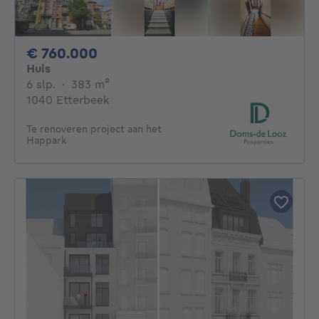
760000€
€ 760.000
Huis
6 slaapkamers
vierkante meters
6 slp.
·
383
m²
1040 Etterbeek
Te renoveren project aan het
Happark