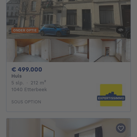
ONDER OPTIE
499000€
€ 499.000
Huis
5 slaapkamers
vierkante meters
5 slp.
·
212
m²
1040 Etterbeek
SOUS OPTION