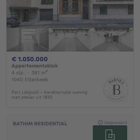
1050000€
€ 1.050.000
Appartementsblok
4 slaapkamers
vierkante meters
4 slp.
·
381
m²
1040 Etterbeek
Parc Léopold - Karaktervolle woning
met atelier uit 1830
Gesponsord
BATHIM RESIDENTIAL