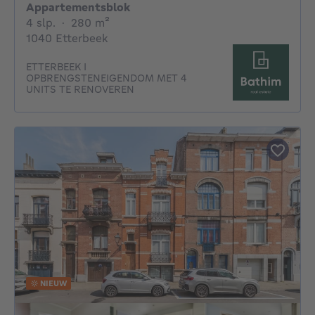
Appartementsblok
4 slaapkamers
vierkante meters
4 slp.
·
280
m²
1040 Etterbeek
ETTERBEEK I
OPBRENGSTENEIGENDOM MET 4
UNITS TE RENOVEREN
NIEUW