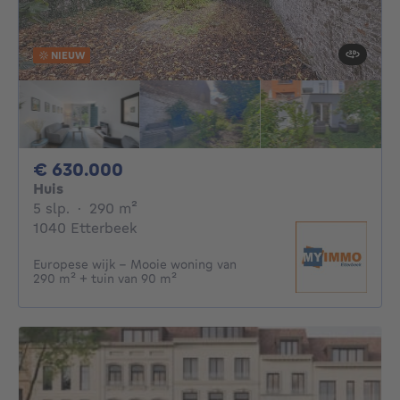
NIEUW
630000€
€ 630.000
Huis
5 slaapkamers
vierkante meters
5 slp.
·
290
m²
1040 Etterbeek
Europese wijk - Mooie woning van
290 m² + tuin van 90 m²