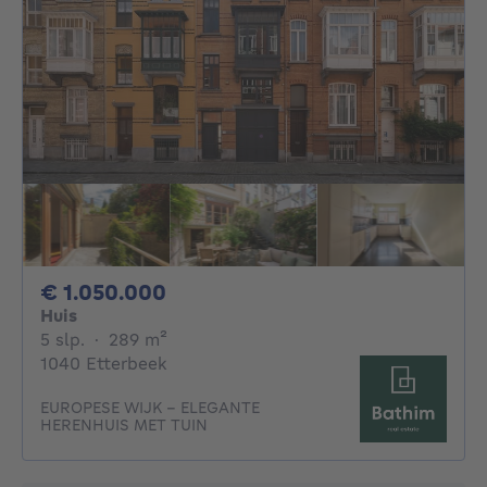
1050000€
€ 1.050.000
Huis
5 slaapkamers
vierkante meters
5 slp.
·
289
m²
1040 Etterbeek
EUROPESE WIJK - ELEGANTE
HERENHUIS MET TUIN