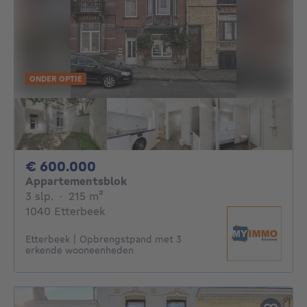
ONDER OPTIE
600000€
€ 600.000
Appartementsblok
3 slaapkamers
vierkante meters
3 slp.
·
215
m²
1040 Etterbeek
Etterbeek | Opbrengstpand met 3
erkende wooneenheden