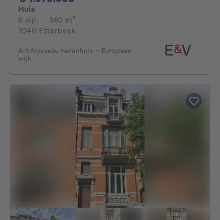
Huis
5 slaapkamers
vierkante meters
5 slp.
·
360
m²
1040 Etterbeek
Art Nouveau herenhuis – Europese
wijk