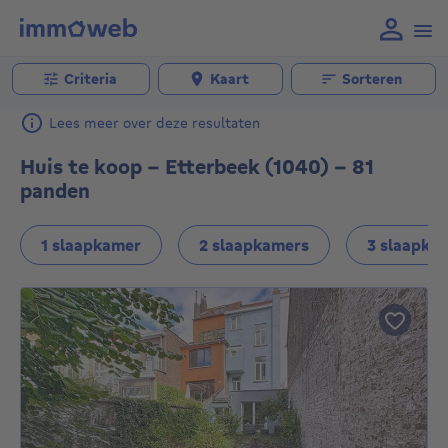
Criteria
Kaart
Sorteren
Lees meer over deze resultaten
Huis te koop - Etterbeek (1040) - 81
panden
1 slaapkamer
2 slaapkamers
3 slaapka