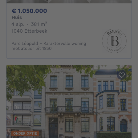
1050000€
€ 1.050.000
Huis
4 slaapkamers
vierkante meters
4 slp.
·
381
m²
1040 Etterbeek
Parc Léopold - Karaktervolle woning
met atelier uit 1830
ONDER OPTIE