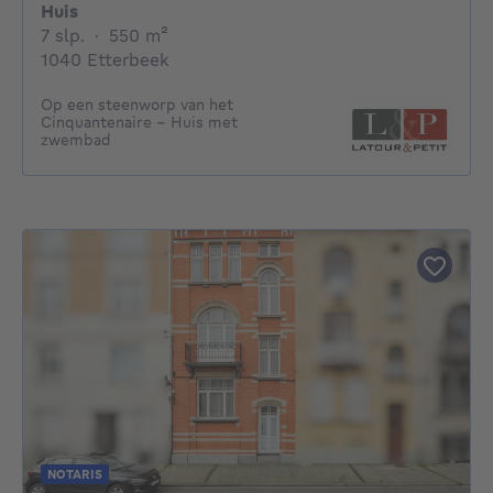
Huis
7 slaapkamers
vierkante meters
7 slp.
·
550
m²
1040 Etterbeek
Op een steenworp van het
Cinquantenaire - Huis met
zwembad
NOTARIS