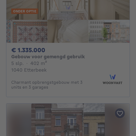
ONDER OPTIE
1335000€
€ 1.335.000
Gebouw voor gemengd gebruik
5 slaapkamers
vierkante meters
5 slp.
·
402
m²
1040 Etterbeek
Charmant opbrengstgebouw met 3
units en 3 garages