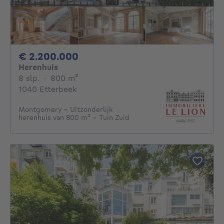
2200000€
€ 2.200.000
Herenhuis
8 slaapkamers
vierkante meters
8 slp.
·
800
m²
1040 Etterbeek
Montgomery - Uitzonderlijk
herenhuis van 800 m² - Tuin Zuid