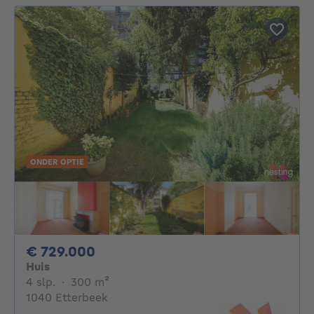
ONDER OPTIE
729000€
€ 729.000
Huis
4 slaapkamers
vierkante meters
4 slp.
·
300
m²
1040 Etterbeek