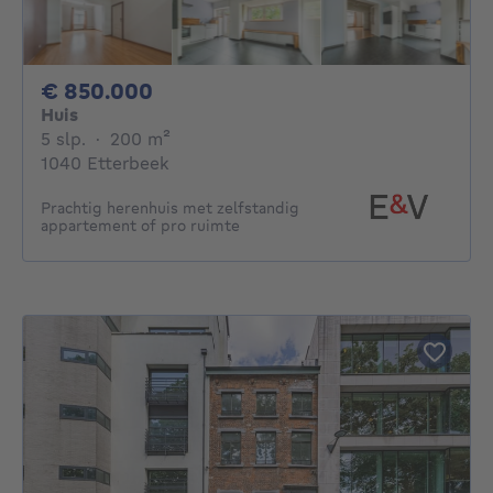
850000€
€ 850.000
Huis
5 slaapkamers
vierkante meters
5 slp.
·
200
m²
1040 Etterbeek
Prachtig herenhuis met zelfstandig
appartement of pro ruimte