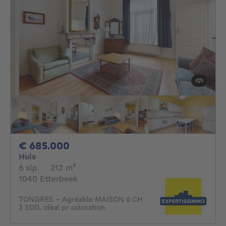
685000€
€ 685.000
Huis
6 slaapkamers
vierkante meters
6 slp.
·
212
m²
1040 Etterbeek
TONGRES - Agréable MAISON 6 CH
3 SDD, idéal pr colocation