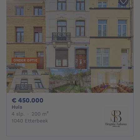
ONDER OPTIE
450000€
€ 450.000
Huis
4 slaapkamers
vierkante meters
4 slp.
·
200
m²
1040 Etterbeek