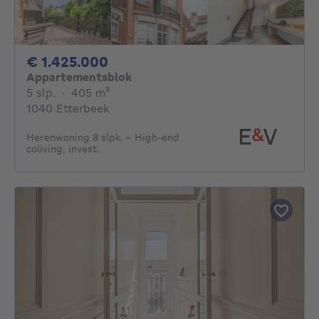
1425000€
€ 1.425.000
Appartementsblok
5 slaapkamers
vierkante meters
5 slp.
·
405
m²
1040 Etterbeek
Herenwoning 8 slpk. – High-end
coliving, invest.