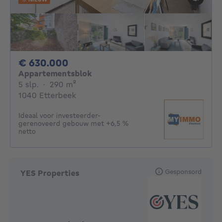
630000€
€ 630.000
Appartementsblok
5 slaapkamers
vierkante meters
5 slp.
·
290
m²
1040 Etterbeek
Ideaal voor investeerder-
gerenoveerd gebouw met +6,5 %
netto
Gesponsord
YES Properties