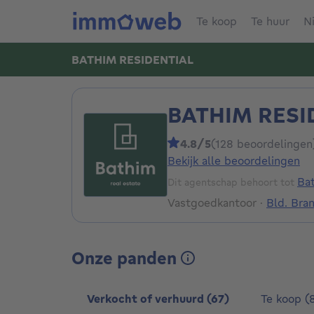
Te koop
Te huur
N
BATHIM RESIDENTIAL
BATHIM RESI
4.8/5
(128 beoordelingen
Bekijk alle beoordelingen
Ba
Dit agentschap behoort tot
Vastgoedkantoor
·
Bld. Bra
Onze panden
Verkocht of verhuurd (67)
Te koop (