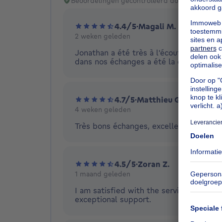
Beoordelingen gecontroleerd door Opinion S
4.4/5
·
Magali M.
2 weken geleden
Jonathan a été très à l'écoute de nos d
dans nos échanges a été la clé.
4.7/5
·
Matthieu G.
4 weken geleden
Très bons échanges, excellent accueil, t
4.5/5
·
Zoran Z.
1 maand geleden
I am satisfied with the service. Agent 
exceptional support.