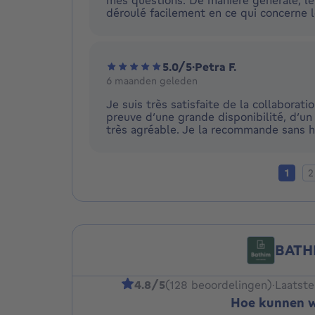
déroulé facilement en ce qui concerne l
5.0/5
·
Petra F.
6 maanden geleden
Je suis très satisfaite de la collaboratio
preuve d’une grande disponibilité, d’un
très agréable. Je la recommande sans h
Huidig
Pa
1
2
BATH
4.8/5
(128 beoordelingen)
·
Laatste
Hoe kunnen w