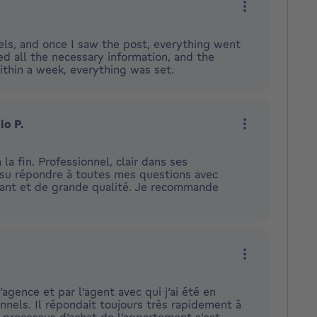
Meer acties
els, and once I saw the post, everything went
ved all the necessary information, and the
ithin a week, everything was set.
io P.
Meer acties
a fin. Professionnel, clair dans ses
 a su répondre à toutes mes questions avec
urant et de grande qualité. Je recommande
Meer acties
l’agence et par l’agent avec qui j’ai été en
nnels. Il répondait toujours très rapidement à
 processus d’achat de l’appartement s’est