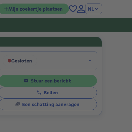
Mijn zoekertje plaatsen
NL
ies
Gesloten
Klik om de openingsuren weer te geven
Stuur een bericht
Bellen
Een schatting aanvragen