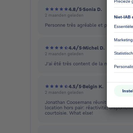
4.8/5
·
Sonia D.
2 maanden geleden
Personne très agréable et professionnelle
4.4/5
·
Michel D.
2 maanden geleden
J'ai été très content de la manière don
4.5/5
·
Belgin K.
2 maanden geleden
Jonathan Coosemans réunit toutes les 
location hors pair: réactivité, disponibi
courtoisie. What else!