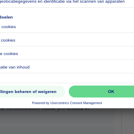
Meer acties
, je suis satisfaite.
Meer acties
t ils nous ont épaulés
Meer acties
qualités pour une expérience de mise en
lité, communication fluide, pro-activite et