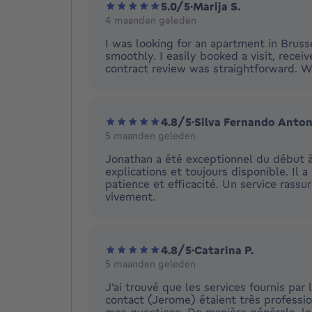
5.0/5
·
Marija S.
4 maanden geleden
I was looking for an apartment in Bruss
smoothly. I easily booked a visit, recei
contract review was straightforward. W
4.8/5
·
Silva Fernando Anton
5 maanden geleden
Jonathan a été exceptionnel du début à l
explications et toujours disponible. Il
patience et efficacité. Un service rass
vivement.
4.8/5
·
Catarina P.
5 maanden geleden
J’ai trouvé que les services fournis par 
contact (Jerome) étaient très professio
mes questions. De manière générale, le