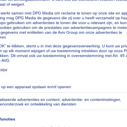
ystem
Meer acties
emandes et craintes. Je pense que la sincérité
Meer acties
rès bon suivi. Merci
Meer acties
Sacha was particularly helpful and provided