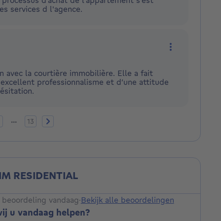
es services d l'agence.
Meer acties
n avec la courtière immobilière. Elle a fait
 excellent professionnalisme et d’une attitude
ésitation.
e pagina
gina 2
Pagina 13
Volgende pagina
...
13
IM RESIDENTIAL
 beoordeling vandaag
·
Bekijk alle beoordelingen
ij u vandaag helpen?