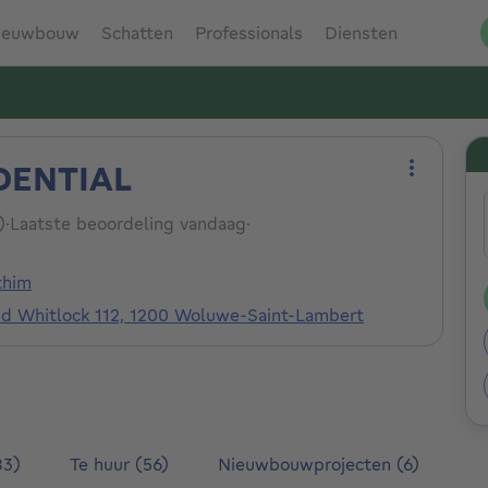
ieuwbouw
Schatten
Professionals
Diensten
DENTIAL
Meer act
)
·
Laatste beoordeling vandaag
·
thim
nd Whitlock 112, 1200 Woluwe-Saint-Lambert
83)
Te huur (56)
Nieuwbouwprojecten (6)