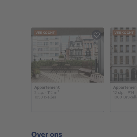
VERKOCHT
VERKOCHT
Appartement
Appartemen
€
€
2 slaapkamers
vierkante meters
12 sl
2 slp.
· 112
m²
12 slp.
· 914
1050 Ixelles
1000 Bruxell
Over ons