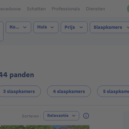
ieuwbouw
Schatten
Professionals
Diensten
Type transactie
Type pand
Kopen
Huis
Prijs
Slaapkamers
e (1140))
 44 panden
3 slaapkamers
4 slaapkamers
5 slaapkam
A
Relevantie
Sorteren :