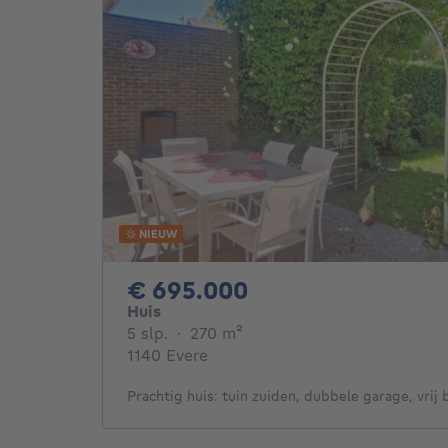
NIEUW
695000€
€ 695.000
Huis
5 slaapkamers
vierkante meters
5 slp.
·
270
m²
1140 Evere
Prachtig huis: tuin zuiden, dubbele garage, vrij