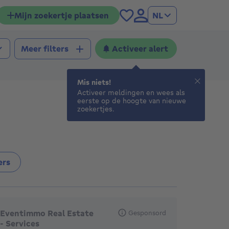
Mijn zoekertje plaatsen
NL
Activeer alert
Meer filters
Mis niets!
Activeer meldingen en wees als
eerste op de hoogte van nieuwe
zoekertjes.
ers
anbevolen agentschappen
Eventimmo Real Estate
Gesponsord
- Services