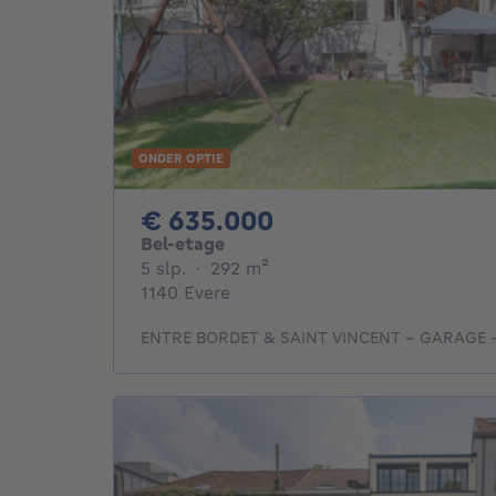
ONDER OPTIE
635000€
€ 635.000
Bel-etage
5 slaapkamers
vierkante meters
5 slp.
·
292
m²
1140 Evere
ENTRE BORDET & SAINT VINCENT - GARAGE -