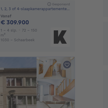
Gesponsord
1, 2, 3 of 4-slaapkamerappartementen nabij Mediapark Brussel
Vanaf
309900€
€ 309.900
1 - 4 Slaapkamers
1 - 4 slp.
72 - 150
vierkante meters
m²
1030 - Schaarbeek