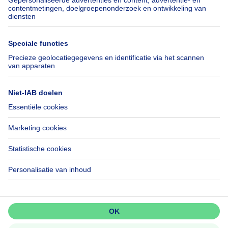
Verhuis checklist
SeLoger.com
Immowelt.de
Hulp
Volg ons
Veelgestelde vragen
Immoweb Blog
Fraude
Facebook
Toegankelijkheid
X
Contacteer ons
LinkedIn
Immoweb SA © 2026 - Alle rechten voorbehouden
Gebruiksvoorwaarden
Cookie instellingen
Privacybeleid
Rangschikking regels
Mis niets!
Activeer meldingen en wees als
eerste op de hoogte van nieuwe
zoekertjes.
3044 -