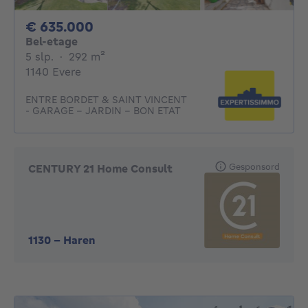
635000€
€ 635.000
Bel-etage
5 slaapkamers
vierkante meters
5 slp.
·
292
m²
1140 Evere
ENTRE BORDET & SAINT VINCENT
- GARAGE - JARDIN - BON ETAT
Gesponsord
CENTURY 21 Home Consult
1130
-
Haren