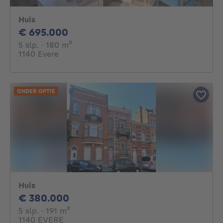
Huis
695000€
€ 695.000
5 slaapkamers
vierkante meters
5 slp.
· 180
m²
1140 Evere
ONDER OPTIE
Huis
380000€
€ 380.000
5 slaapkamers
vierkante meters
5 slp.
· 191
m²
1140 EVERE