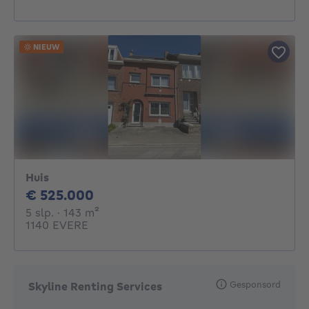
NIEUW
Huis
525000€
€ 525.000
5 slaapkamers
vierkante meters
5 slp.
· 143
m²
1140 EVERE
Gesponsord
Skyline Renting Services