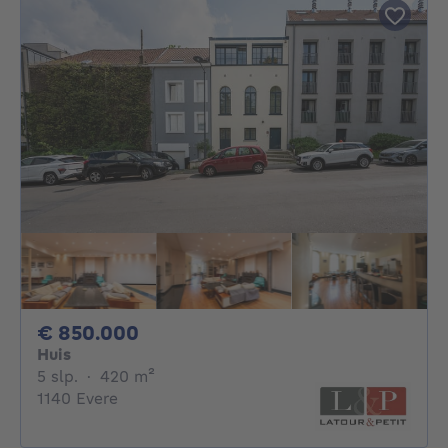
850000€
€ 850.000
Huis
5 slaapkamers
vierkante meters
5 slp.
·
420
m²
1140 Evere