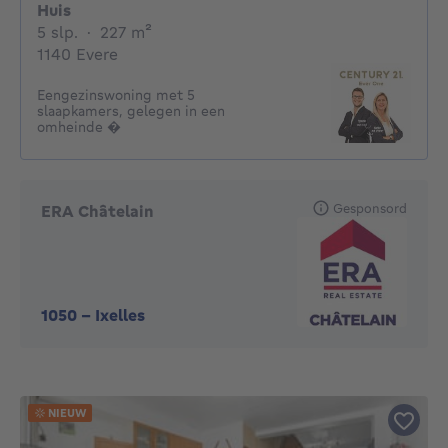
Huis
5 slaapkamers
vierkante meters
5 slp.
·
227
m²
1140 Evere
Eengezinswoning met 5
slaapkamers, gelegen in een
omheinde �
Gesponsord
ERA Châtelain
1050
-
Ixelles
NIEUW