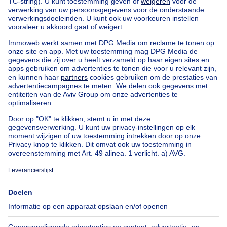
Vind andere panden
Huis te koop met 5 slaapkamers Limburg
Appartementsblok te koop
Bel-etage te koop
Uitzonderlijk vastgoed te koop
Boerderij te koop
Bungalow te koop
Chalet te koop
Kasteel te koop
Landhuis te koop
Gebouw gemengd gebruik te koop
Andere panden te koop
Manoir te koop
Huis te koop goedkoop in Evere
Onze huizen buiten België
Huis te koop Frankrijk
Huis te koop Spanje
Huis te koop Italië
Huis te koop Luxemburg
Huis te koop Nederland
Over
Tools
Immoweb
Schat mijn eigendom
Pers
Hypothecair krediet met
Belfius
Jobs
Verzekeringen
Axel Springer Group