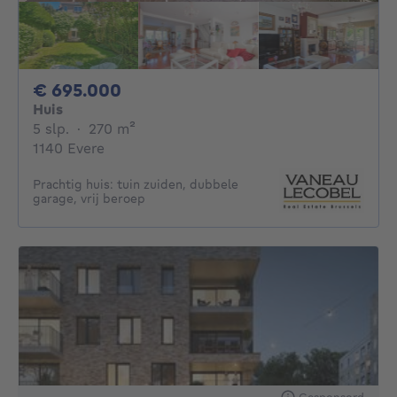
695000€
€ 695.000
Huis
5 slaapkamers
vierkante meters
5 slp.
·
270
m²
1140 Evere
Prachtig huis: tuin zuiden, dubbele
garage, vrij beroep
Gesponsord