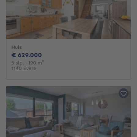
Huis
629000€
€ 629.000
5 slaapkamers
vierkante meters
5 slp.
· 190
m²
1140 Evere