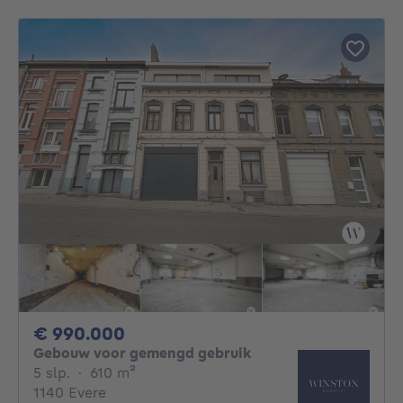
990000€
€ 990.000
Gebouw voor gemengd gebruik
5 slaapkamers
vierkante meters
5 slp.
·
610
m²
1140 Evere