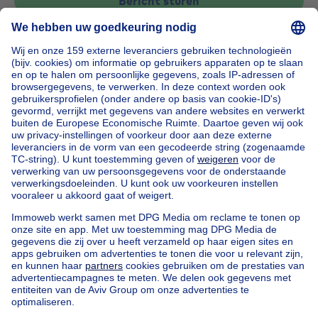
Bericht sturen
Home
België
Brussel (provincie)
Brussel (arrondissement)
Kopen uw bel-etage in Bruxelles
Onze huizen buiten België
Huis te koop Frankrijk
Huis te koop Spanje
Huis te koop Italië
Huis te koop Luxemburg
Huis te koop Nederland
Goedkoop vastgoed
Goedkoop huis te koop
Goedkope appartementen te huur
Onze huurwoningen met slaapkamers
Appartement te koop met 3 slaapkamers Oostende
Huis te koop met 3 slaapkamers Stene