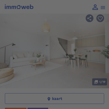
1/19
kaart