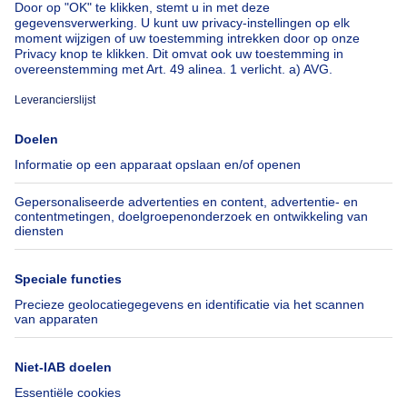
Huis te koop met 3 slaapkamers Deurne
Over
Tools
Immoweb
Schat mijn eigendom
Pers
Hypothecair krediet met
Belfius
Jobs
Verzekeringen
Axel Springer Group
Verhuis checklist
SeLoger.com
Immowelt.de
Hulp
Volg ons
Veelgestelde vragen
Immoweb Blog
Fraude
Facebook
Toegankelijkheid
X