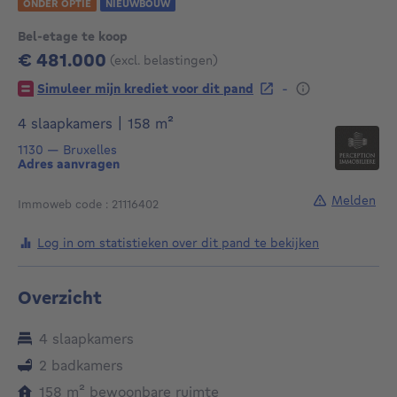
ONDER OPTIE
NIEUWBOUW
Bel-etage te koop
€ 481.000
(excl. belastingen)
481000€
-
Simuleer mijn krediet voor dit pand
vierkante meters
4 slaapkamers
|
158
m²
1130
—
Bruxelles
Adres aanvragen
Melden
Immoweb code : 21116402
Log in om statistieken over dit pand te bekijken
Overzicht
4 slaapkamers
2 badkamers
vierkante meters
158
m²
bewoonbare ruimte